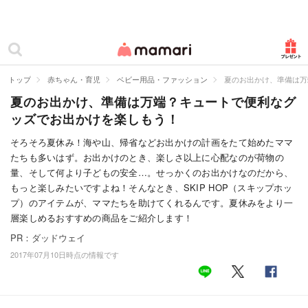
カテゴリー一覧
ママリ
妊活
トップ
赤ちゃん・育児
ベビー用品・ファッション
夏のお出かけ、準備は万
夏のお出かけ、準備は万端？キュートで便利なグ
妊娠
ッズでお出かけを楽しもう！
出産
そろそろ夏休み！海や山、帰省などお出かけの計画をたて始めたママ
たちも多いはず。お出かけのとき、楽しさ以上に心配なのが荷物の
赤ちゃん・育児
量、そして何より子どもの安全…。せっかくのお出かけなのだから、
子育て・家族
もっと楽しみたいですよね！そんなとき、SKIP HOP（スキップホッ
プ）のアイテムが、ママたちを助けてくれるんです。夏休みをより一
病院
層楽しめるおすすめの商品をご紹介します！
PR：ダッドウェイ
美容・ファッション
2017年07月10日時点の情報です
お仕事
住まい