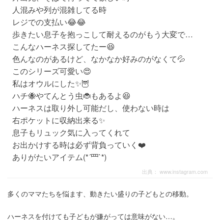
人混みや列が混雑してる時
レジでの支払い😂😂
歩きたい息子を抱っこして耐えるのがもう大変で…
こんなハーネス探してたー😆
色んなのがあるけど、なかなか好みのがなくて💦
このシリーズ可愛い😍
私はオウルにした✨🦉
ハチ🐝やてんとう虫🐞もあるよ😆
ハーネスは取り外し可能だし、使わない時は
右ポケットに収納出来る✨
息子もリュック気に入ってくれて
お出かけする時は必ず背負っていく❤️
ありがたいアイテム(*´罒`*)
出典：
www.instagram.com
多くのママたちを悩ます、動きたい盛りの子どもとの移動。
ハーネスを付けても子どもが嫌がっては意味がない…。