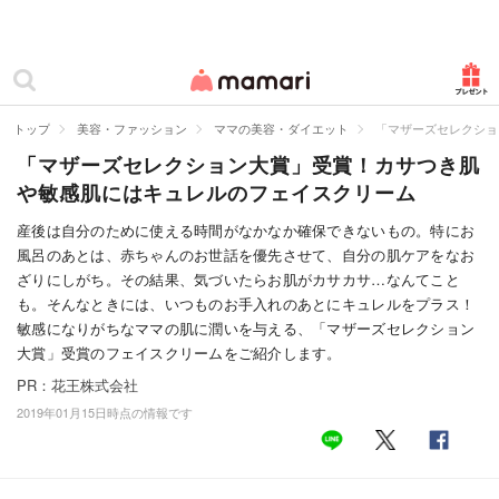
カテゴリー一覧
ママリ
妊活
トップ
美容・ファッション
ママの美容・ダイエット
「マザーズセレクショ
「マザーズセレクション大賞」受賞！カサつき肌
妊娠
や敏感肌にはキュレルのフェイスクリーム
出産
産後は自分のために使える時間がなかなか確保できないもの。特にお
風呂のあとは、赤ちゃんのお世話を優先させて、自分の肌ケアをなお
赤ちゃん・育児
ざりにしがち。その結果、気づいたらお肌がカサカサ…なんてこと
子育て・家族
も。そんなときには、いつものお手入れのあとにキュレルをプラス！
敏感になりがちなママの肌に潤いを与える、「マザーズセレクション
病院
大賞」受賞のフェイスクリームをご紹介します。
PR：花王株式会社
美容・ファッション
2019年01月15日時点の情報です
お仕事
住まい