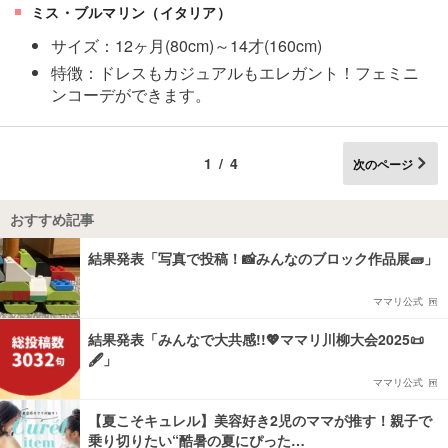
ミス・ブルマリン（イタリア）
サイズ：12ヶ月(80cm)～14才(160cm)
特徴：ドレスもカジュアルもエレガント！フェミニ
ンコーデができます。
1/4
次のページ
おすすめ記事
結果発表「写真で投稿！📸みんなのブロック作品展🧱」
ママリ公式
結果発表「みんなで大共感!!💖ママリ川柳大会2025📜
🖋️」
ママリ公式
【夏こそキュレル】美容好き2児のママが推す！親子で
乗り切りたい“酷暑の夏にぴった…