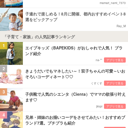
mamari_nami_7373
子連れで楽しめる！8月に開催、都内おすすめイベント8
選をピックアップ
Ray_M
「子育て・家族」の人気記事ランキング
1
エイプキッズ（BAPEKIDS）がおしゃれで人気！ ブラ
ンド紹介
na-**
アプリで見る
2
きょうだいでもマネしたい～！双子ちゃんの可愛～いお
そろいコーディネート♡♡
くすくす
アプリで見る
3
子供靴で人気のシエンタ（Cienta）でママの欲張り叶え
ます♡
jiropi
アプリで見る
4
兄弟・姉妹のお揃いコーデをさせてみたい！おすすめブ
ランド7選。プチプラも紹介