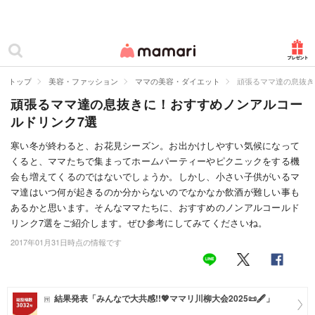
カテゴリー一覧
ママリ
妊活
トップ
美容・ファッション
ママの美容・ダイエット
頑張るママ達の息抜き
頑張るママ達の息抜きに！おすすめノンアルコー
妊娠
ルドリンク7選
出産
寒い冬が終わると、お花見シーズン。お出かけしやすい気候になって
くると、ママたちで集まってホームパーティーやピクニックをする機
赤ちゃん・育児
会も増えてくるのではないでしょうか。しかし、小さい子供がいるマ
子育て・家族
マ達はいつ何が起きるのか分からないのでなかなか飲酒が難しい事も
あるかと思います。そんなママたちに、おすすめのノンアルコールド
病院
リンク7選をご紹介します。ぜひ参考にしてみてくださいね。
2017年01月31日時点の情報です
美容・ファッション
お仕事
結果発表「みんなで大共感!!💖ママリ川柳大会2025📜🖋️」
住まい