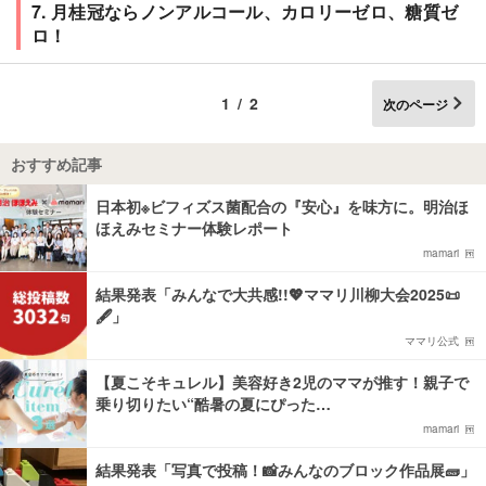
7. 月桂冠ならノンアルコール、カロリーゼロ、糖質ゼ
ロ！
1/2
次のページ
おすすめ記事
日本初※ビフィズス菌配合の『安心』を味方に。明治ほ
ほえみセミナー体験レポート
mamari
結果発表「みんなで大共感!!💖ママリ川柳大会2025📜
🖋️」
ママリ公式
【夏こそキュレル】美容好き2児のママが推す！親子で
乗り切りたい“酷暑の夏にぴった…
mamari
結果発表「写真で投稿！📸みんなのブロック作品展🧱」