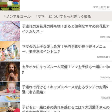
ママリ公式
「ノンアルコール」「ママ」 についてもっと詳しく知る
子連れのお花見の持ち物！あると便利なママのお花見ア
イテムリスト
kumi_xiu
ママ会の上手な楽しみ方！平均予算や持ち寄りメニュ
ー、要注意ポイントは？
hattiki0421
カラオケにキッズルーム完備！ママも子供も一緒にenjo
y
tsururun
子連れで行ける！キッズスペースがあるランチのお店5
選（名古屋編）
kaigara
子どもと一緒に春の訪れを感じるには？大渕愛子さんの
等身大の育児にほっこり