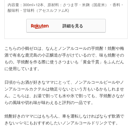
内容量：300ml×12本、原材料：さつま芋・米麹（国産米）・香料・
酸味料・甘味料（アセスルファムK)
詳細を見る
こちらの小鶴ゼロは、なんとノンアルコールの芋焼酎！焼酎や梅
酒で有名な鹿児島の小正醸造が手がけているので、味も焼酎その
もの。芋焼酎を作る際に使うさつまいも「黄金千貫」をふんだん
に使用しています。
日頃からお酒が好きなママにとって、ノンアルコールビールやノ
ンアルコールカクテルは物足りないという方もいるかもしれませ
ん。こちらは、お湯で割っても水や氷で割っても、芋焼酎さなが
らの風味や切れ味が味わえると評判の一品です。
焼酎好きのママにはもちろん、車を運転しなければならず飲酒で
きないパパにもおすすめしたいノンアルコールドリンクです。