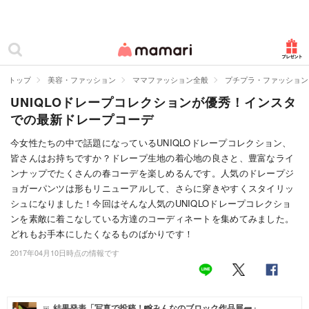
カテゴリー一覧
ママリ
妊活
トップ
美容・ファッション
ママファッション全般
プチプラ・ファッション
UNIQLOドレープコレクションが優秀！インスタ
妊娠
での最新ドレープコーデ
出産
今女性たちの中で話題になっているUNIQLOドレープコレクション、
皆さんはお持ちですか？ドレープ生地の着心地の良さと、豊富なライ
赤ちゃん・育児
ンナップでたくさんの春コーデを楽しめるんです。人気のドレープジ
子育て・家族
ョガーパンツは形もリニューアルして、さらに穿きやすくスタイリッ
シュになりました！今回はそんな人気のUNIQLOドレープコレクショ
病院
ンを素敵に着こなしている方達のコーディネートを集めてみました。
どれもお手本にしたくなるものばかりです！
美容・ファッション
2017年04月10日時点の情報です
お仕事
住まい
結果発表「写真で投稿！📸みんなのブロック作品展🧱」