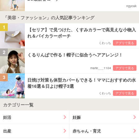
ngycak
「美容・ファッション」の人気記事ランキング
1
【セリア】で見つけた、くすみカラーで高見えな小物入
れ＆バイカラーポーチ
くわっち
アプリで見る
2
くるりんぱで作る！帽子に似合うヘアアレンジ！
marie___1104
アプリで見る
3
日焼け対策も体型カバーもできる！ママにおすすめの水
着16選＆日よけ帽子3選
くわっち
アプリで見る
カテゴリー一覧
妊活
妊娠
出産
赤ちゃん・育児