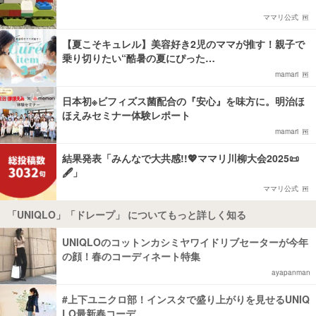
ママリ公式
【夏こそキュレル】美容好き2児のママが推す！親子で
乗り切りたい“酷暑の夏にぴった…
mamari
日本初※ビフィズス菌配合の『安心』を味方に。明治ほ
ほえみセミナー体験レポート
mamari
結果発表「みんなで大共感!!💖ママリ川柳大会2025📜
🖋️」
ママリ公式
「UNIQLO」「ドレープ」 についてもっと詳しく知る
UNIQLOのコットンカシミヤワイドリブセーターが今年
の顔！春のコーディネート特集
ayapanman
#上下ユニクロ部！インスタで盛り上がりを見せるUNIQ
LO最新春コーデ