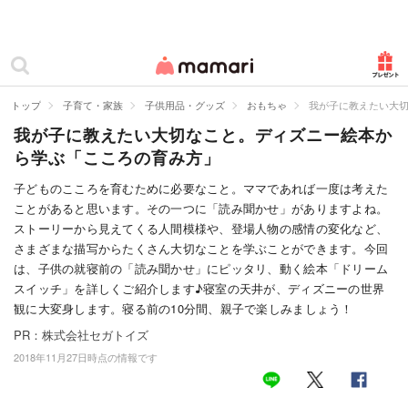
カテゴリー一覧
ママリ
妊活
トップ
子育て・家族
子供用品・グッズ
おもちゃ
我が子に教えたい大
我が子に教えたい大切なこと。ディズニー絵本か
妊娠
ら学ぶ「こころの育み方」
出産
子どものこころを育むために必要なこと。ママであれば一度は考えた
ことがあると思います。その一つに「読み聞かせ」がありますよね。
赤ちゃん・育児
ストーリーから見えてくる人間模様や、登場人物の感情の変化など、
子育て・家族
さまざまな描写からたくさん大切なことを学ぶことができます。今回
は、子供の就寝前の「読み聞かせ」にピッタリ、動く絵本「ドリーム
病院
スイッチ」を詳しくご紹介します♪寝室の天井が、ディズニーの世界
観に大変身します。寝る前の10分間、親子で楽しみましょう！
美容・ファッション
PR：株式会社セガトイズ
2018年11月27日時点の情報です
お仕事
住まい