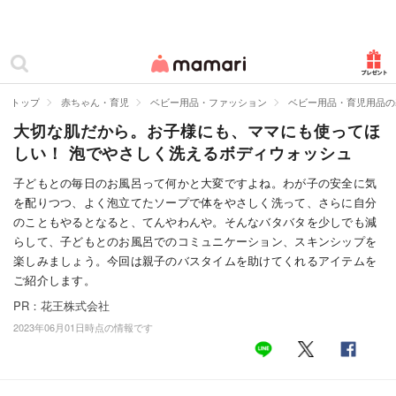
カテゴリー一覧
ママリ
妊活
トップ
赤ちゃん・育児
ベビー用品・ファッション
ベビー用品・育児用品の
大切な肌だから。お子様にも、ママにも使ってほ
妊娠
しい！ 泡でやさしく洗えるボディウォッシュ
出産
子どもとの毎日のお風呂って何かと大変ですよね。わが子の安全に気
を配りつつ、よく泡立てたソープで体をやさしく洗って、さらに自分
赤ちゃん・育児
のこともやるとなると、てんやわんや。そんなバタバタを少しでも減
子育て・家族
らして、子どもとのお風呂でのコミュニケーション、スキンシップを
楽しみましょう。今回は親子のバスタイムを助けてくれるアイテムを
病院
ご紹介します。
PR：花王株式会社
美容・ファッション
2023年06月01日時点の情報です
お仕事
住まい