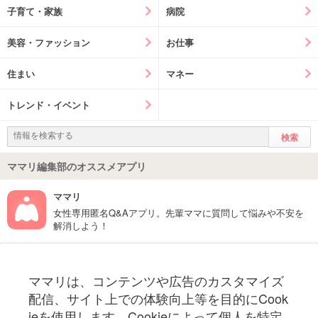
子育て・家族
病院
美容・ファッション
お仕事
住まい
マネー
トレンド・イベント
ママリ編集部のオススメアプリ
ママリ
女性専用匿名Q&Aアプリ。先輩ママに質問して悩みや不安を
解消しよう！
フォローしてね！ママリ公式アカウント
ママリは、コンテンツや広告のカスタマイズ
妊娠〜子育て中のお役立ち情報を配信中
配信、サイト上での体験向上等を目的にCook
ieを使用します。Cookieによって個人を特定