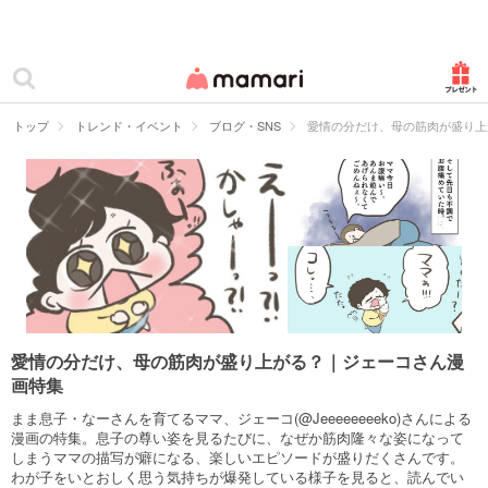
カテゴリー一覧
ママリ
妊活
トップ
トレンド・イベント
ブログ・SNS
愛情の分だけ、母の筋肉が盛り上
妊娠
出産
赤ちゃん・育児
子育て・家族
病院
愛情の分だけ、母の筋肉が盛り上がる？｜ジェーコさん漫
画特集
美容・ファッション
まま息子・なーさんを育てるママ、ジェーコ(@Jeeeeeeeeko)さんによる
お仕事
漫画の特集。息子の尊い姿を見るたびに、なぜか筋肉隆々な姿になって
しまうママの描写が癖になる、楽しいエピソードが盛りだくさんです。
わが子をいとおしく思う気持ちが爆発している様子を見ると、読んでい
住まい