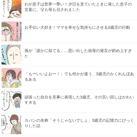
わが息子は世界一尊い！夕日を見ていたときに発した息子の
言葉に、父も母も召されました
お手伝い大好き！ママを幸せな気持ちにさせる2歳児の行動
孫が「誰かに似てる」…思い出した祖母の発言が斜め上すぎ
た
「もーいいよおー！」でも何かが違う、3歳児のかくれんぼあ
るある
頑張った自分を見事に表現した3歳児、その言い回しはかわい
すぎる
カバンの名称「そうじゃないでしょ」3歳児の記憶力にびっく
りした話