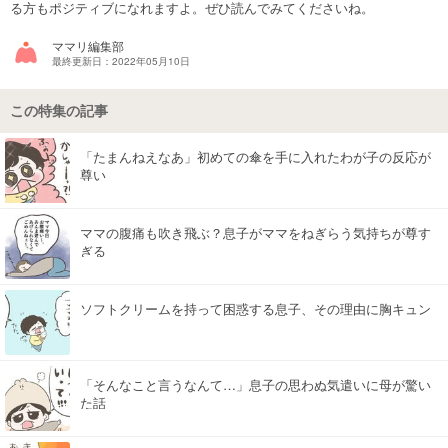
る方もポジティブになれますよ。ぜひ読んでみてくださいね。
マネー
ママリ編集部
最終更新日：2022年05月10日
トレンド・イベント
この特集の記事
「たまんねえなあ」初めての傘を手に入れたわが子の反応が
尊い
ママの腹痛も吹き飛ぶ？息子がママをねぎらう気持ちが尊す
ぎる
ソフトクリームを持って困惑する息子、その理由に胸キュン
「そんなこと言うなんて…」息子の思わぬ気遣いに母が驚い
た話