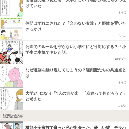
げていた
ももこ
仲間はずれにされた？「合わない友達」と距離を置いた
きっかけ
ももこ
公園でのルールを守らない小学生にどう対応する？『小
学生に本気でキレた話』
ゆずプー
なぜ遅刻を繰り返してしまうの？遅刻魔たちの共通点と
は
ももこ
大学2年になり「1人の方が楽」「友達って何だろう？」
と考えた
こびと
話題の記事
機能不全家族で育った私が出会った、優しい彼｜モラハ