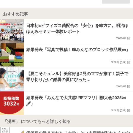
おすすめ記事
日本初※ビフィズス菌配合の『安心』を味方に。明治ほ
ほえみセミナー体験レポート
mamari
結果発表「写真で投稿！📸みんなのブロック作品展🧱」
ママリ公式
【夏こそキュレル】美容好き2児のママが推す！親子で
乗り切りたい“酷暑の夏にぴった…
mamari
結果発表「みんなで大共感!!💖ママリ川柳大会2025📜
🖋️」
ママリ公式
「漫画」 についてもっと詳しく知る
価値観の違う友だち「大学」という場所が私たちをつな