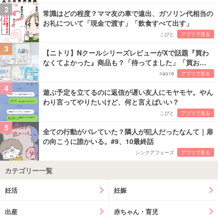
2
常識はどの程度？ママ友の車で遠出、ガソリン代相当の
お礼について「現金で渡す」「飲食すべて出す」
こびと
アプリで見る
3
【ニトリ】NクールシリーズレビューがXで話題『買わ
なくてよかった』商品も？「待ってました」「買お…
nao16
アプリで見る
4
遊ぶ予定を立てるのに返信が遅い友人にモヤモヤ。やん
わり言ってやりたいけど、何と言えばいい？
こびと
アプリで見る
5
全ての行動がバレていた？隣人が犯人だったなんて｜扉
の向こうに誰かいる。#9、10最終話
シンクアフェーズ
アプリで見る
カテゴリー一覧
妊活
妊娠
出産
赤ちゃん・育児