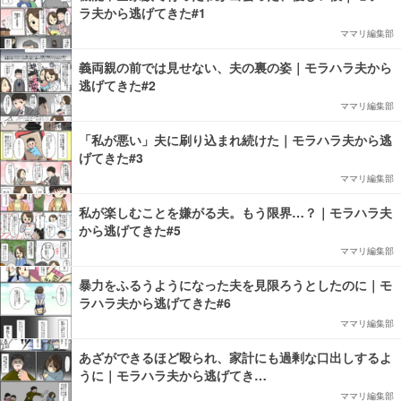
ラ夫から逃げてきた#1
ママリ編集部
義両親の前では見せない、夫の裏の姿｜モラハラ夫から
逃げてきた#2
ママリ編集部
「私が悪い」夫に刷り込まれ続けた｜モラハラ夫から逃
げてきた#3
ママリ編集部
私が楽しむことを嫌がる夫。もう限界…？｜モラハラ夫
から逃げてきた#5
ママリ編集部
暴力をふるうようになった夫を見限ろうとしたのに｜モ
ラハラ夫から逃げてきた#6
ママリ編集部
あざができるほど殴られ、家計にも過剰な口出しするよ
うに｜モラハラ夫から逃げてき…
ママリ編集部