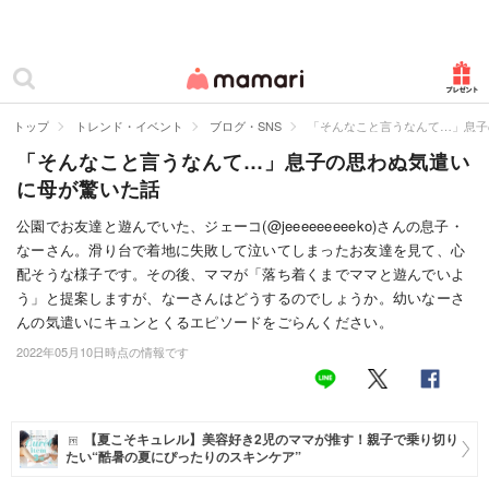
カテゴリー一覧
ママリ
妊活
トップ
トレンド・イベント
ブログ・SNS
「そんなこと言うなんて…」息子
「そんなこと言うなんて…」息子の思わぬ気遣い
妊娠
に母が驚いた話
出産
公園でお友達と遊んでいた、ジェーコ(@jeeeeeeeeeko)さんの息子・
なーさん。滑り台で着地に失敗して泣いてしまったお友達を見て、心
赤ちゃん・育児
配そうな様子です。その後、ママが「落ち着くまでママと遊んでいよ
子育て・家族
う」と提案しますが、なーさんはどうするのでしょうか。幼いなーさ
んの気遣いにキュンとくるエピソードをごらんください。
病院
2022年05月10日時点の情報です
美容・ファッション
お仕事
【夏こそキュレル】美容好き2児のママが推す！親子で乗り切り
たい“酷暑の夏にぴったりのスキンケア”
住まい