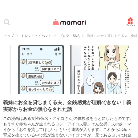
カテゴリー一覧
ママリ
妊活
トップ
トレンド・イベント
ブログ・SNS
義妹にお金を貸しまくる夫、金銭
妊娠
出産
赤ちゃん・育児
子育て・家族
病院
義妹にお金を貸しまくる夫、金銭感覚が理解できない｜義
実家からお金の無心をされた話
美容・ファッション
この漫画はある女性(仮名・アイコさん)の体験談をもとにしたものです。
お仕事
もうすぐ赤ちゃんが生まれるヨシ・アイコ夫妻。そんな折、夫の妹・マ
イから「お金を貸してほしい」という連絡が入ります。これから出産・
育児を控えている中で気が進まないアイコですが、兄であるヨシはお金
住まい