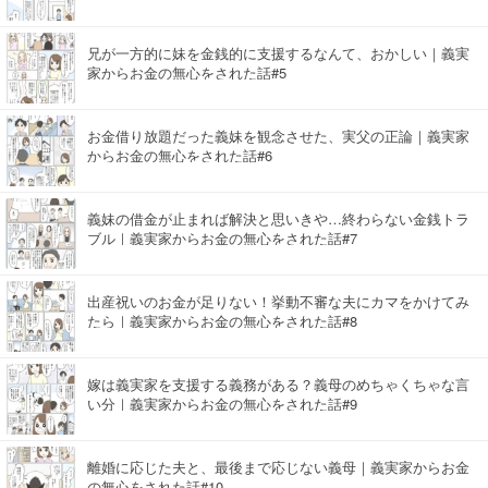
兄が一方的に妹を金銭的に支援するなんて、おかしい｜義実
家からお金の無心をされた話#5
お金借り放題だった義妹を観念させた、実父の正論｜義実家
からお金の無心をされた話#6
義妹の借金が止まれば解決と思いきや…終わらない金銭トラ
ブル｜義実家からお金の無心をされた話#7
出産祝いのお金が足りない！挙動不審な夫にカマをかけてみ
たら｜義実家からお金の無心をされた話#8
嫁は義実家を支援する義務がある？義母のめちゃくちゃな言
い分｜義実家からお金の無心をされた話#9
離婚に応じた夫と、最後まで応じない義母｜義実家からお金
の無心をされた話#10