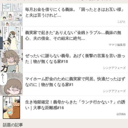
毎月お金を借りにくる義妹。「困ったときはお互い様」
と夫は言うけれど…
こびと
義実家で起きた“ありえない”金銭トラブル…義妹の無
心、夫の借金、その結末に絶句…
ママリ編集部
ぜったいに謝らない義母。あげく衝撃の言葉を言い放っ
た｜物が無くなる家#18
シンクアフェーズ
マイホーム貯金のために義実家で同居。快適だったはず
なのに｜物が無くなる家#1
シンクアフェーズ
生き地獄確定！義母からきた「ランチ行かない？」の誘
い｜大事な距離感#16
ochibis
話題の記事