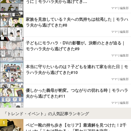
うに｜モラハラ夫から逃げてき…
ママリ編集部
家族を見放している？夫への気持ちは枯渇した｜モラハ
ラ夫から逃げてきた#8
ママリ編集部
子どもにモラハラ・DVの影響が。決断のときが迫る｜
モラハラ夫から逃げてきた#9
ママリ編集部
本当に守りたいものは？子どもを連れて家を出た日｜モ
ラハラ夫から逃げてきた#10
ママリ編集部
優しかった義母が豹変。つながりの切れる時｜モラハラ
夫から逃げてきた#11
ママリ編集部
「トレンド・イベント」の人気記事ランキング
1
ベビー靴の持ち歩き【セリア】最適解を見つけた！2千
いいね「これは助かる」「即セリア行き決定」