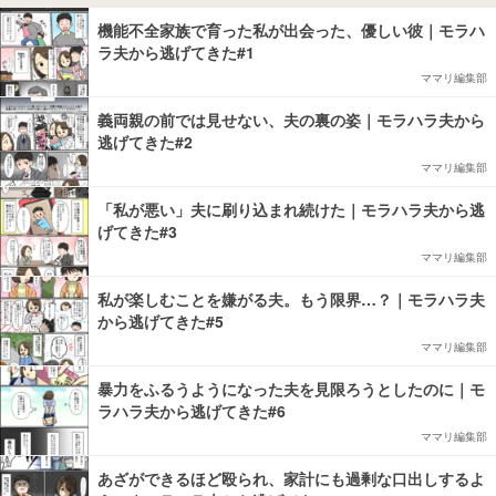
機能不全家族で育った私が出会った、優しい彼｜モラハ
ラ夫から逃げてきた#1
ママリ編集部
義両親の前では見せない、夫の裏の姿｜モラハラ夫から
逃げてきた#2
ママリ編集部
「私が悪い」夫に刷り込まれ続けた｜モラハラ夫から逃
げてきた#3
ママリ編集部
私が楽しむことを嫌がる夫。もう限界…？｜モラハラ夫
から逃げてきた#5
ママリ編集部
暴力をふるうようになった夫を見限ろうとしたのに｜モ
ラハラ夫から逃げてきた#6
ママリ編集部
あざができるほど殴られ、家計にも過剰な口出しするよ