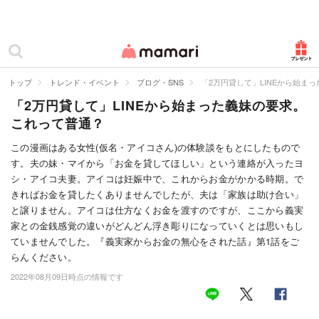
カテゴリー一覧
ママリ
妊活
トップ
トレンド・イベント
ブログ・SNS
「2万円貸して」LINEから始ま
「2万円貸して」LINEから始まった義妹の要求。
妊娠
これって普通？
出産
この漫画はある女性(仮名・アイコさん)の体験談をもとにしたもので
す。夫の妹・マイから「お金を貸してほしい」という連絡が入ったヨ
赤ちゃん・育児
シ・アイコ夫妻。アイコは妊娠中で、これからお金がかかる時期。で
子育て・家族
きればお金を貸したくありませんでしたが、夫は「家族は助け合い」
と譲りません。アイコは仕方なくお金を渡すのですが、ここから義実
病院
家との金銭感覚の違いがどんどん浮き彫りになっていくとは思いもし
ていませんでした。『義実家からお金の無心をされた話』第1話をご
美容・ファッション
らんください。
2022年08月09日時点の情報です
お仕事
住まい