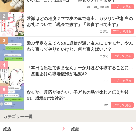
kanako_mamari
アプリで見る
2
常識はどの程度？ママ友の車で遠出、ガソリン代相当の
お礼について「現金で渡す」「飲食すべて出す」
こびと
アプリで見る
3
遊ぶ予定を立てるのに返信が遅い友人にモヤモヤ。やん
わり言ってやりたいけど、何と言えばいい？
こびと
アプリで見る
4
「本日も出社できません」一か月ほど休職することに…
｜悪阻あけの職場復帰が地獄#2
もも
アプリで見る
5
なぜか、反応が冷たい。子どもの熱で休むと伝えた後
の、職場の“塩対応”
ume
アプリで見る
カテゴリー一覧
妊活
妊娠