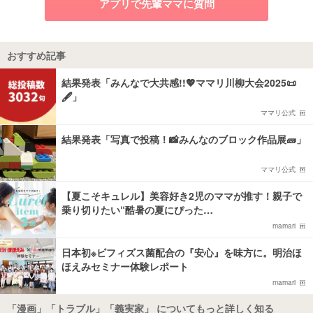
アプリで先輩ママに質問
おすすめ記事
結果発表「みんなで大共感!!💖ママリ川柳大会2025📜
🖋️」
ママリ公式
結果発表「写真で投稿！📸みんなのブロック作品展🧱」
ママリ公式
【夏こそキュレル】美容好き2児のママが推す！親子で
乗り切りたい“酷暑の夏にぴった…
mamari
日本初※ビフィズス菌配合の『安心』を味方に。明治ほ
ほえみセミナー体験レポート
mamari
「漫画」「トラブル」「義実家」 についてもっと詳しく知る