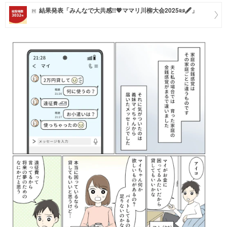
結果発表「みんなで大共感!!💖ママリ川柳大会2025📜🖋️」
マネー
トレンド・イベント