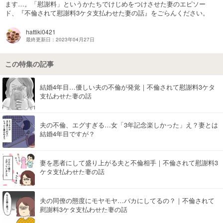
ます…。「慰謝料」というかたちでけじめをつけさせた妻のエピソー
ド、『不倫されて慰謝料3ケタ支払わせた妻の話』をごらんください。
マネー
hattiki0421
トレンド・イベント
最終更新日：2023年04月27日
この特集の記事
結婚4年目…優しい夫の不倫が発覚｜不倫されて慰謝料3ケタ
支払わせた妻の話
夫の不倫、エグすぎる…女「3年記念楽しかった」え？妻とは
結婚4年目ですが？
妻を悪者にして盛り上がる夫と不倫相手｜不倫されて慰謝料3
ケタ支払わせた妻の話
夫の同僚の態度にモヤモヤ…バカにしてるの？｜不倫されて
慰謝料3ケタ支払わせた妻の話