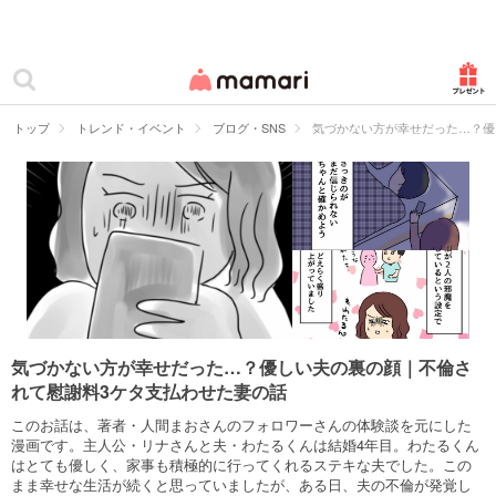
カテゴリー一覧
ママリ
妊活
トップ
トレンド・イベント
ブログ・SNS
気づかない方が幸せだった…？優
妊娠
出産
赤ちゃん・育児
子育て・家族
病院
気づかない方が幸せだった…？優しい夫の裏の顔｜不倫さ
れて慰謝料3ケタ支払わせた妻の話
美容・ファッション
このお話は、著者・人間まおさんのフォロワーさんの体験談を元にした
お仕事
漫画です。主人公・リナさんと夫・わたるくんは結婚4年目。わたるくん
はとても優しく、家事も積極的に行ってくれるステキな夫でした。この
まま幸せな生活が続くと思っていましたが、ある日、夫の不倫が発覚し
住まい