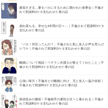
最低すぎる…妻をバカにするために開かれた食事会｜不倫さ
れて慰謝料3ケタ支払わせた妻の話
崩れ落ちる、幸せな4年間の日々…｜不倫されて慰謝料3ケタ
支払わせた妻の話
「バカ！何言ってんの？」不倫された私に友人が声を荒らげ
たワケ｜不倫されて慰謝料3ケタ支払わせた妻の話
離婚について相談！ベテラン弁護士が教えてくれたこと｜不
倫されて慰謝料3ケタ支払わせた妻の話
心強い味方！不倫夫との離婚に向け、兄と友人へ協力依頼｜
不倫されて慰謝料3ケタ支払わせた妻の話
探偵並みの腕前！不倫相手の素性が次々と暴かれる｜不倫さ
れて慰謝料3ケタ支払わせた妻の話