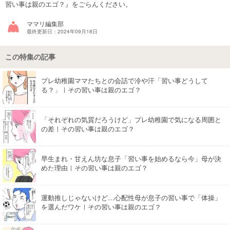
習い事は親のエゴ？』をごらんください。
マネー
ママリ編集部
最終更新日：2024年09月18日
トレンド・イベント
この特集の記事
プレ幼稚園ママたちとの会話で冷や汗「習い事どうして
る？」｜その習い事は親のエゴ？
「それぞれの気質だろうけど」プレ幼稚園で気になる周囲と
の差｜その習い事は親のエゴ？
早生まれ・甘えん坊な息子「習い事を始めるなら今」母が決
めた理由｜その習い事は親のエゴ？
運動推しじゃないけど…心配性母が息子の習い事で「体操」
を選んだワケ｜その習い事は親のエゴ？