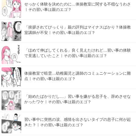
せっかく体験を決めたのに…体操教室に関する不穏なうわさ
｜その習い事は親のエゴ？
「挨拶されてびっくり」親の評判はマイナスばかり？体操教
室講師が不安｜その習い事は親のエゴ？
「ほめて伸ばしてくれる」良く見えたけれど…習い事の体験
で見逃していたこと｜その習い事は親のエゴ？
体操教室で暗雲…幼稚園児と講師のコミュニケーションに難
点｜その習い事は親のエゴ？
「始めたばかりだし…」習い事を嫌がる息子を、辞めさせな
かったワケ｜その習い事は親のエゴ？
習い事中に突然の涙、感情を出さないタイプの息子に何が起
きた？｜その習い事は親のエゴ？