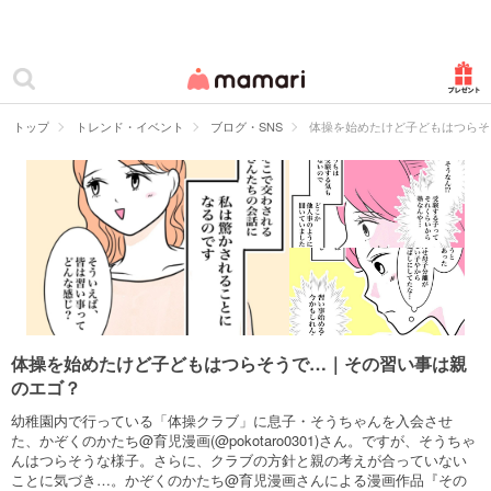
カテゴリー一覧
ママリ
妊活
トップ
トレンド・イベント
ブログ・SNS
体操を始めたけど子どもはつらそ
妊娠
出産
赤ちゃん・育児
子育て・家族
病院
体操を始めたけど子どもはつらそうで…｜その習い事は親
のエゴ？
美容・ファッション
幼稚園内で行っている「体操クラブ」に息子・そうちゃんを入会させ
お仕事
た、かぞくのかたち@育児漫画(@pokotaro0301)さん。ですが、そうちゃ
んはつらそうな様子。さらに、クラブの方針と親の考えが合っていない
ことに気づき…。かぞくのかたち@育児漫画さんによる漫画作品『その
住まい