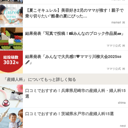
【夏こそキュレル】美容好き2児のママが推す！親子で
乗り切りたい“酷暑の夏にぴった…
mamari
結果発表「写真で投稿！📸みんなのブロック作品展🧱」
ママリ公式
結果発表「みんなで大共感!!💖ママリ川柳大会2025📜
🖋️」
ママリ公式
「産婦人科」 についてもっと詳しく知る
口コミでおすすめ！兵庫県尼崎市の産婦人科・婦人科15
選
shima
口コミでおすすめ！茨城県水戸市の産婦人科15選
neoi