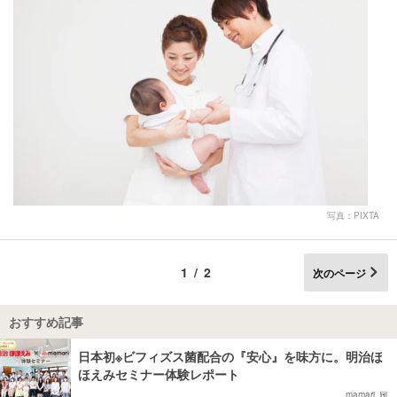
写真：PIXTA
1/2
次のページ
おすすめ記事
日本初※ビフィズス菌配合の『安心』を味方に。明治ほ
ほえみセミナー体験レポート
mamari