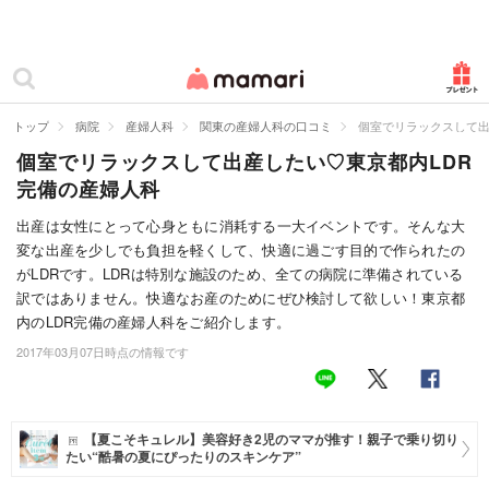
カテゴリー一覧
ママリ
妊活
トップ
病院
産婦人科
関東の産婦人科の口コミ
個室でリラックスして出
個室でリラックスして出産したい♡東京都内LDR
妊娠
完備の産婦人科
出産
出産は女性にとって心身ともに消耗する一大イベントです。そんな大
変な出産を少しでも負担を軽くして、快適に過ごす目的で作られたの
赤ちゃん・育児
がLDRです。LDRは特別な施設のため、全ての病院に準備されている
子育て・家族
訳ではありません。快適なお産のためにぜひ検討して欲しい！東京都
内のLDR完備の産婦人科をご紹介します。
病院
2017年03月07日時点の情報です
美容・ファッション
お仕事
【夏こそキュレル】美容好き2児のママが推す！親子で乗り切り
たい“酷暑の夏にぴったりのスキンケア”
住まい