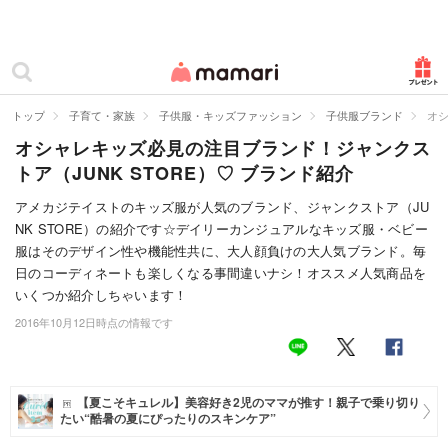
カテゴリー一覧
ママリ
妊活
トップ
子育て・家族
子供服・キッズファッション
子供服ブランド
オシ
オシャレキッズ必見の注目ブランド！ジャンクス
妊娠
トア（JUNK STORE）♡ ブランド紹介
出産
アメカジテイストのキッズ服が人気のブランド、ジャンクストア（JU
NK STORE）の紹介です☆デイリーカンジュアルなキッズ服・ベビー
赤ちゃん・育児
服はそのデザイン性や機能性共に、大人顔負けの大人気ブランド。毎
子育て・家族
日のコーディネートも楽しくなる事間違いナシ！オススメ人気商品を
いくつか紹介しちゃいます！
病院
2016年10月12日時点の情報です
美容・ファッション
お仕事
【夏こそキュレル】美容好き2児のママが推す！親子で乗り切り
たい“酷暑の夏にぴったりのスキンケア”
住まい