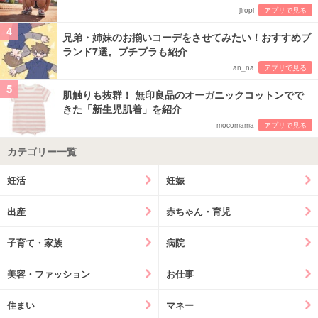
jiropi
アプリで見る
4
兄弟・姉妹のお揃いコーデをさせてみたい！おすすめブ
ランド7選。プチプラも紹介
an_na
アプリで見る
5
肌触りも抜群！ 無印良品のオーガニックコットンでで
きた「新生児肌着」を紹介
mocomama
アプリで見る
カテゴリー一覧
妊活
妊娠
出産
赤ちゃん・育児
子育て・家族
病院
美容・ファッション
お仕事
住まい
マネー