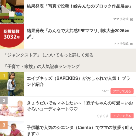
結果発表「写真で投稿！📸みんなのブロック作品展🧱」
ママリ公式
結果発表「みんなで大共感!!💖ママリ川柳大会2025📜
🖋️」
ママリ公式
「ジャンクストア」 についてもっと詳しく知る
「子育て・家族」の人気記事ランキング
1
エイプキッズ（BAPEKIDS）がおしゃれで人気！ ブラ
ンド紹介
na-**
アプリで見る
2
きょうだいでもマネしたい～！双子ちゃんの可愛～いお
そろいコーディネート♡♡
くすくす
アプリで見る
3
子供靴で人気のシエンタ（Cienta）でママの欲張り叶え
ます♡