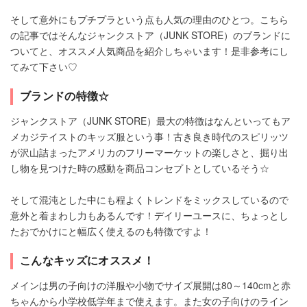
そして意外にもプチプラという点も人気の理由のひとつ。こちら
の記事ではそんなジャンクストア（JUNK STORE）のブランドに
ついてと、オススメ人気商品を紹介しちゃいます！是非参考にし
てみて下さい♡
ブランドの特徴☆
ジャンクストア（JUNK STORE）最大の特徴はなんといってもア
メカジテイストのキッズ服という事！古き良き時代のスピリッツ
が沢山詰まったアメリカのフリーマーケットの楽しさと、掘り出
し物を見つけた時の感動を商品コンセプトとしているそう☆
そして混沌とした中にも程よくトレンドをミックスしているので
意外と着まわし力もあるんです！デイリーユースに、ちょっとし
たおでかけにと幅広く使えるのも特徴ですよ！
こんなキッズにオススメ！
メインは男の子向けの洋服や小物でサイズ展開は80～140cmと赤
ちゃんから小学校低学年まで使えます。また女の子向けのライン