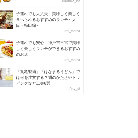
nikoniko_life
子連れでも大丈夫！美味しく楽しく
食べられるおすすめのランチ～大
阪・梅田編～
umi_mama
子連れでも安心！神戸市三宮で美味
しく楽しくランチができるおすすめ
のお店
umi_mama
「丸亀製麺」「はなまるうどん」で
は何を注文する？麺のかたさやトッ
ピングなど工夫6選
Ray_M