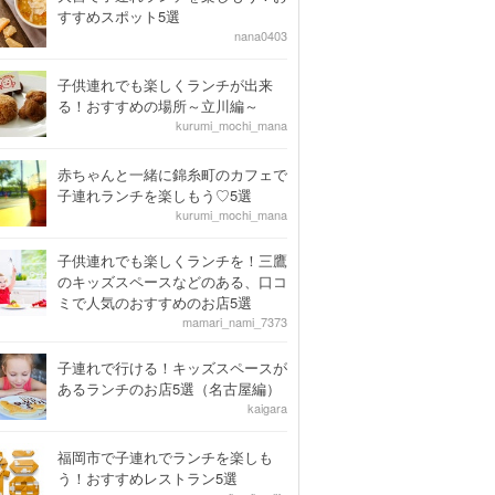
すすめスポット5選
nana0403
子供連れでも楽しくランチが出来
る！おすすめの場所～立川編～
kurumi_mochi_mana
赤ちゃんと一緒に錦糸町のカフェで
子連れランチを楽しもう♡5選
kurumi_mochi_mana
子供連れでも楽しくランチを！三鷹
のキッズスペースなどのある、口コ
ミで人気のおすすめのお店5選
mamari_nami_7373
子連れで行ける！キッズスペースが
あるランチのお店5選（名古屋編）
kaigara
福岡市で子連れでランチを楽しも
う！おすすめレストラン5選