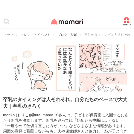
カテゴリー一覧
ママリ
妊活
トップ
トレンド・イベント
ブログ・SNS
卒乳のタイミングは人それぞれ。
妊娠
出産
赤ちゃん・育児
子育て・家族
病院
卒乳のタイミングは人それぞれ。自分たちのペースで大丈
夫｜卒乳のきろく
美容・ファッション
moriko (もりこ)(@uta_mama_s)さんは、子どもが保育園に入園するにあ
お仕事
たり断乳を決意します。断乳を巡っては「始めたら中断はよくない」
「一度やめて仕切り直した方がいい」などさまざまな情報があります。
周囲の意見に葛藤しながらも、夫や保健師さんと協力し、わが子と向き
住まい