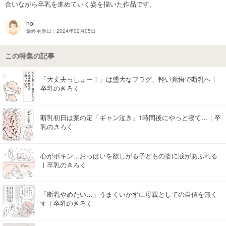
合いながら卒乳を進めていく姿を描いた作品です。
マネー
hoi
最終更新日：2024年02月05日
トレンド・イベント
この特集の記事
「大丈夫っしょー！」は盛大なフラグ、軽い覚悟で断乳へ｜
卒乳のきろく
断乳初日は案の定「ギャン泣き」1時間後にやっと寝て…｜卒
乳のきろく
心がポキン…おっぱいを欲しがる子どもの姿に涙があふれる
｜卒乳のきろく
「断乳やめたい…」うまくいかずに母親としての自信を無く
す｜卒乳のきろく