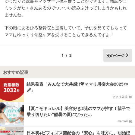
ゆったりと読書やマッサージ機を使うことができます。雑誌やコ
ミックがたくさんあるのでついつい読みふけってしまうかもしれ
ませんね。
下の階にあるひろ整骨院と提携していて、子供を見ててもらって
ママはゆっくり骨盤ケアを受けることもできるんですよ！
1/3
次のページ
おすすめ記事
結果発表「みんなで大共感!!💖ママリ川柳大会2025📜
🖋️」
ママリ公式
【夏こそキュレル】美容好き2児のママが推す！親子で
乗り切りたい“酷暑の夏にぴった…
mamari
日本初※ビフィズス菌配合の『安心』を味方に。明治ほ