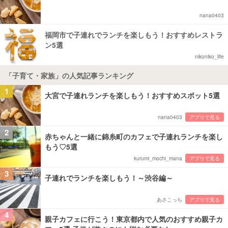
nana0403
福岡市で子連れでランチを楽しもう！おすすめレストラ
ン5選
nikoniko_life
「子育て・家族」の人気記事ランキング
1
大宮で子連れランチを楽しもう！おすすめスポット5選
nana0403
アプリで見る
2
赤ちゃんと一緒に錦糸町のカフェで子連れランチを楽し
もう♡5選
kurumi_mochi_mana
アプリで見る
3
子連れでランチを楽しもう！～渋谷編～
あさこっち
アプリで見る
4
親子カフェに行こう！東京都内で人気のおすすめ親子カ