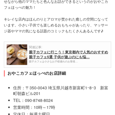
せながら他のママたちと色んなお話ができるというのがおやこカ
フェほっぺの魅力！
キレイな店内はほんのりとアロマが焚かれた癒しの空間になって
います。小さい子供でも楽しめるおもちゃがあったり、マッサー
ジ器やママの気になる話題のコミックもたくさんあるんです♪
関連記事:
親子カフェに行こう！東京都内で人気のおすすめ
親子カフェ5選 子供が遊ぶのにも悩…
親子カフェは小さなお子様連れのお客様…
おやこカフェほっぺのお店詳細
住所：〒350-0043 埼玉県川越市新富町1ｰ8ｰ3 新富
町朝森ビル201
TEL：090-8748-8024
営業時間：10時～17時
定休日：毎週土曜日