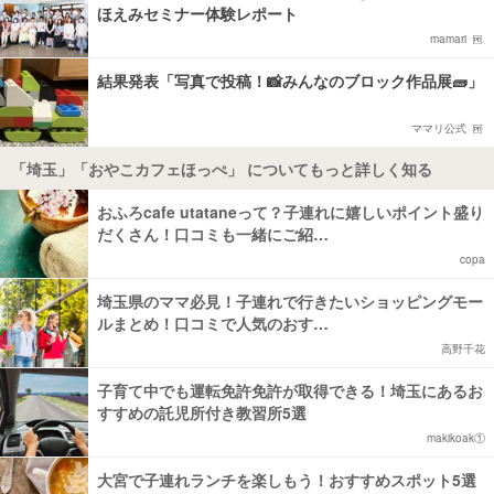
ほえみセミナー体験レポート
mamari
結果発表「写真で投稿！📸みんなのブロック作品展🧱」
ママリ公式
「埼玉」「おやこカフェほっぺ」 についてもっと詳しく知る
おふろcafe utataneって？子連れに嬉しいポイント盛り
だくさん！口コミも一緒にご紹…
copa
埼玉県のママ必見！子連れで行きたいショッピングモー
ルまとめ！口コミで人気のおす…
高野千花
子育て中でも運転免許免許が取得できる！埼玉にあるお
すすめの託児所付き教習所5選
makikoak①
大宮で子連れランチを楽しもう！おすすめスポット5選