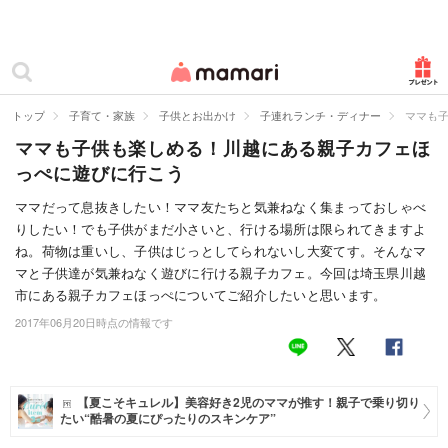
カテゴリー一覧
ママリ
妊活
トップ
子育て・家族
子供とお出かけ
子連れランチ・ディナー
ママも
ママも子供も楽しめる！川越にある親子カフェほ
妊娠
っぺに遊びに行こう
出産
ママだって息抜きしたい！ママ友たちと気兼ねなく集まっておしゃべ
りしたい！でも子供がまだ小さいと、行ける場所は限られてきますよ
赤ちゃん・育児
ね。荷物は重いし、子供はじっとしてられないし大変てす。そんなマ
子育て・家族
マと子供達が気兼ねなく遊びに行ける親子カフェ。今回は埼玉県川越
市にある親子カフェほっぺについてご紹介したいと思います。
病院
2017年06月20日時点の情報です
美容・ファッション
お仕事
【夏こそキュレル】美容好き2児のママが推す！親子で乗り切り
たい“酷暑の夏にぴったりのスキンケア”
住まい