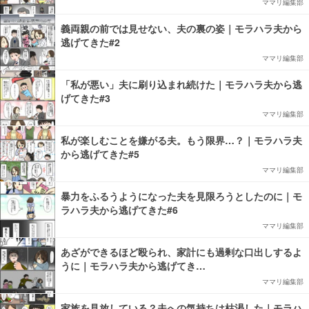
ママリ編集部
義両親の前では見せない、夫の裏の姿｜モラハラ夫から
逃げてきた#2
ママリ編集部
「私が悪い」夫に刷り込まれ続けた｜モラハラ夫から逃
げてきた#3
ママリ編集部
私が楽しむことを嫌がる夫。もう限界…？｜モラハラ夫
から逃げてきた#5
ママリ編集部
暴力をふるうようになった夫を見限ろうとしたのに｜モ
ラハラ夫から逃げてきた#6
ママリ編集部
あざができるほど殴られ、家計にも過剰な口出しするよ
うに｜モラハラ夫から逃げてき…
ママリ編集部
家族を見放している？夫への気持ちは枯渇した｜モラハ