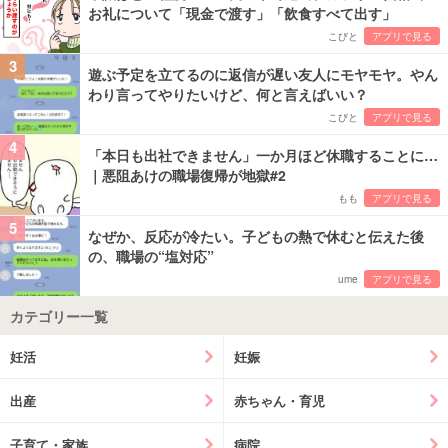
お礼について「現金で渡す」「飲食すべて出す」
こびと
アプリで見る
3
遊ぶ予定を立てるのに返信が遅い友人にモヤモヤ。やん
わり言ってやりたいけど、何と言えばいい？
こびと
アプリで見る
4
「本日も出社できません」一か月ほど休職することに…
｜悪阻あけの職場復帰が地獄#2
もも
アプリで見る
5
なぜか、反応が冷たい。子どもの熱で休むと伝えた後
の、職場の“塩対応”
ume
アプリで見る
カテゴリー一覧
妊活
妊娠
出産
赤ちゃん・育児
子育て・家族
病院