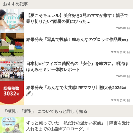
おすすめ記事
【夏こそキュレル】美容好き2児のママが推す！親子で
乗り切りたい“酷暑の夏にぴった…
mamari
結果発表「写真で投稿！📸みんなのブロック作品展🧱」
ママリ公式
日本初※ビフィズス菌配合の『安心』を味方に。明治ほ
ほえみセミナー体験レポート
mamari
結果発表「みんなで大共感!!💖ママリ川柳大会2025📜
🖋️」
ママリ公式
「授乳」「断乳」 についてもっと詳しく知る
ずっと願っていた「私だけの温かい家族」｜障害を受け
入れるまでのお話#プロローグ、1