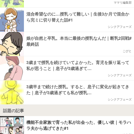
ママリ編集部
混合希望なのに…授乳って難しい｜生後3か月で混合か
ら完ミに切り替えた話#1
シンクアフェーズ
娘が自然と卒乳。本当に最後の授乳なんだ｜断乳2回戦#
最終話
こびと
3歳まで授乳を続けていてよかった。育児を振り返って
私が思うこと｜息子が3歳過ぎて…
シンクアフェーズ
3歳半まで続けた授乳。すると、息子に変化が起きてき
た｜息子が3歳過ぎても私が授乳…
シンクアフェーズ
話題の記事
機能不全家族で育った私が出会った、優しい彼｜モラハ
ラ夫から逃げてきた#1