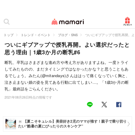
カテゴリー一覧
ママリ
妊活
トップ
トレンド・イベント
ブログ・SNS
ついにギブアップで授乳再開。よ
ついにギブアップで授乳再開。よい選択だったと
妊娠
思う理由｜1歳3か月の断乳#6
出産
断乳、卒乳はさまざまな進め方や考え方がありますよね。一度トライ
してみたものの、まだタイミングではなかったかな？と思うこともあ
赤ちゃん・育児
るでしょう。みたん(@mitandays)さんははって痛くなっていく胸と、
子育て・家族
泣き止まない娘の姿を見てある行動に出てしまい…。「1歳3か月の断
乳」最終話をごらんください。
病院
2021年08月26日時点の情報です
美容・ファッション
お仕事
【夏こそキュレル】美容好き2児のママが推す！親子で乗り切り
たい“酷暑の夏にぴったりのスキンケア”
住まい