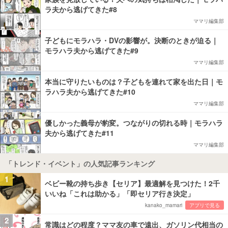
ラ夫から逃げてきた#8
ママリ編集部
子どもにモラハラ・DVの影響が。決断のときが迫る｜
モラハラ夫から逃げてきた#9
ママリ編集部
本当に守りたいものは？子どもを連れて家を出た日｜モ
ラハラ夫から逃げてきた#10
ママリ編集部
優しかった義母が豹変。つながりの切れる時｜モラハラ
夫から逃げてきた#11
ママリ編集部
「トレンド・イベント」の人気記事ランキング
1
ベビー靴の持ち歩き【セリア】最適解を見つけた！2千
いいね「これは助かる」「即セリア行き決定」
kanako_mamari
アプリで見る
2
常識はどの程度？ママ友の車で遠出、ガソリン代相当の