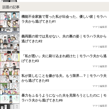
話題の記事
機能不全家族で育った私が出会った、優しい彼｜モラハ
ラ夫から逃げてきた#1
ママリ編集部
義両親の前では見せない、夫の裏の姿｜モラハラ夫から
逃げてきた#2
ママリ編集部
「私が悪い」夫に刷り込まれ続けた｜モラハラ夫から逃
げてきた#3
ママリ編集部
私が楽しむことを嫌がる夫。もう限界…？｜モラハラ夫
から逃げてきた#5
ママリ編集部
暴力をふるうようになった夫を見限ろうとしたのに｜モ
ラハラ夫から逃げてきた#6
ママリ編集部