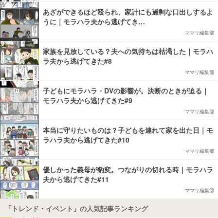
あざができるほど殴られ、家計にも過剰な口出しするよ
うに｜モラハラ夫から逃げてき…
ママリ編集部
家族を見放している？夫への気持ちは枯渇した｜モラハ
ラ夫から逃げてきた#8
ママリ編集部
子どもにモラハラ・DVの影響が。決断のときが迫る｜
モラハラ夫から逃げてきた#9
ママリ編集部
本当に守りたいものは？子どもを連れて家を出た日｜モ
ラハラ夫から逃げてきた#10
ママリ編集部
優しかった義母が豹変。つながりの切れる時｜モラハラ
夫から逃げてきた#11
ママリ編集部
「トレンド・イベント」の人気記事ランキング