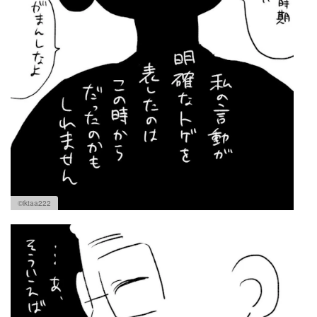
©iktaa222