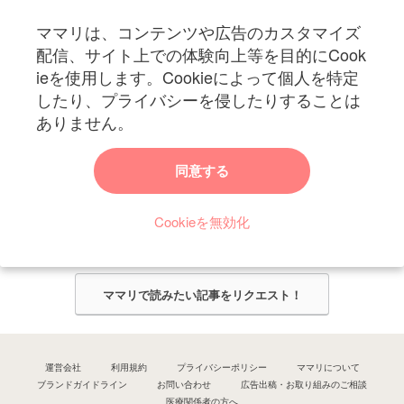
フォローしてね！ママリ公式アカウント
ママリは、コンテンツや広告のカスタマイズ
妊娠〜子育て中のお役立ち情報を配信中
配信、サイト上での体験向上等を目的にCook
ieを使用します。Cookieによって個人を特定
したり、プライバシーを侵したりすることは
ありません。
ママリからのお知らせ
同意する
今ママリで読みたい記事は何ですか？
Cookieを無効化
ママリ編集部がみなさんのご意見をもとに記事を作成させていただきま
す！
ママリで読みたい記事をリクエスト！
運営会社
利用規約
プライバシーポリシー
ママリについて
ブランドガイドライン
お問い合わせ
広告出稿・お取り組みのご相談
医療関係者の方へ