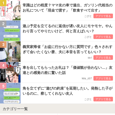
1
常識はどの程度？ママ友の車で遠出、ガソリン代相当の
お礼について「現金で渡す」「飲食すべて出す」
こびと
アプリで見る
2
遊ぶ予定を立てるのに返信が遅い友人にモヤモヤ。やん
わり言ってやりたいけど、何と言えばいい？
こびと
アプリで見る
3
義実家帰省「お盆に行かない方に質問です」色々されす
ぎて会いたくない妻、夫に本音を言ってもいい？
sa-i
アプリで見る
4
車を出してもらったお礼は？「価値観が合わない…」友
達との感覚の差に驚いた話
kira_z07
アプリで見る
5
角を立てずに“遊びの約束”を延期したい。発熱した子が
いるのに、察してくれない友人
こびと
アプリで見る
カテゴリー一覧