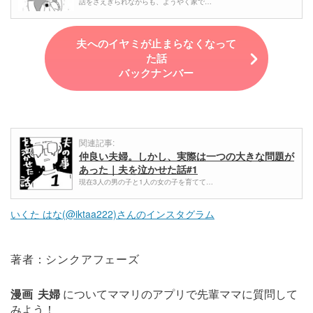
話をさえぎられながらも、ようやく家で…
夫へのイヤミが止まらなくなって
た話
バックナンバー
関連記事:
仲良い夫婦。しかし、実際は一つの大きな問題が
あった｜夫を泣かせた話#1
現在3人の男の子と1人の女の子を育てて…
いくた はな(@iktaa222)さんのインスタグラム
著者：シンクアフェーズ
漫画
夫婦
についてママリのアプリで先輩ママに質問して
みよう！