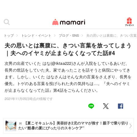
カテゴリー一覧
ママリ
妊活
トップ
トレンド・イベント
ブログ・SNS
夫の思いとは裏腹に、きつい言葉
夫の思いとは裏腹に、きつい言葉を放ってしまう
妊娠
｜夫へのイヤミが止まらなくなってた話#4
出産
次男の出産でいくた はな(@iktaa222)さんが入院をしているあいだ、
長男の世話をしていた夫。家であったことを話そうと病院にやってき
赤ちゃん・育児
ます。しかし、いくた はなさんはそんな夫の言葉をさえぎり、長男を
子育て・家族
優先。トゲのある言葉を投げられた夫の気持ちは…。『夫へのイヤミ
が止まらなくなってた話』第4話をごらんください。
病院
2021年11月05日時点の情報です
美容・ファッション
お仕事
【夏こそキュレル】美容好き2児のママが推す！親子で乗り切り
たい“酷暑の夏にぴったりのスキンケア”
住まい