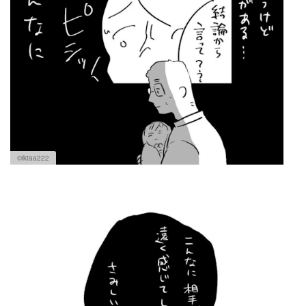
©iktaa222