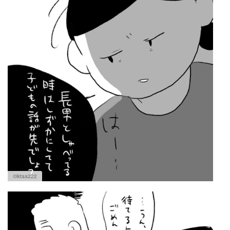
©iktaa222