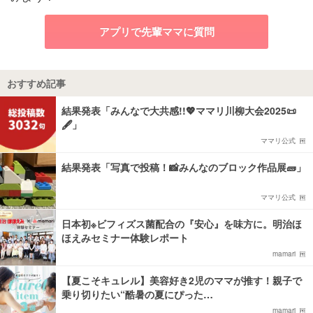
アプリで先輩ママに質問
おすすめ記事
結果発表「みんなで大共感!!💖ママリ川柳大会2025📜
🖋️」
ママリ公式
結果発表「写真で投稿！📸みんなのブロック作品展🧱」
ママリ公式
日本初※ビフィズス菌配合の『安心』を味方に。明治ほ
ほえみセミナー体験レポート
mamari
【夏こそキュレル】美容好き2児のママが推す！親子で
乗り切りたい“酷暑の夏にぴった…
mamari