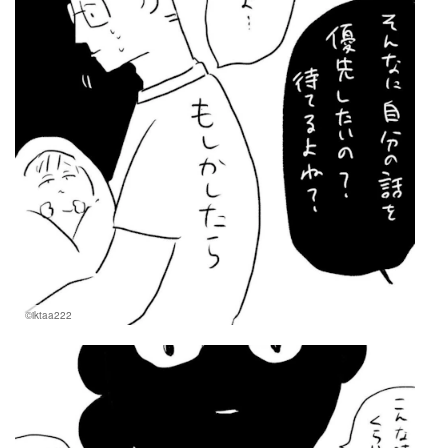
©iktaa222