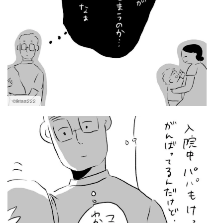
©iktaa222