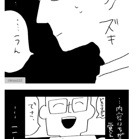
©iktaa222