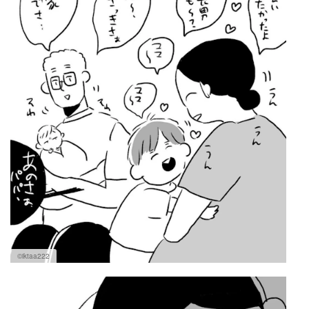
©iktaa222