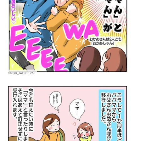
©saya_twins1125