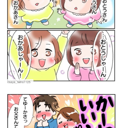
©saya_twins1125