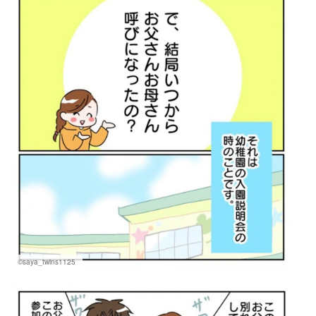
©saya_twins1125