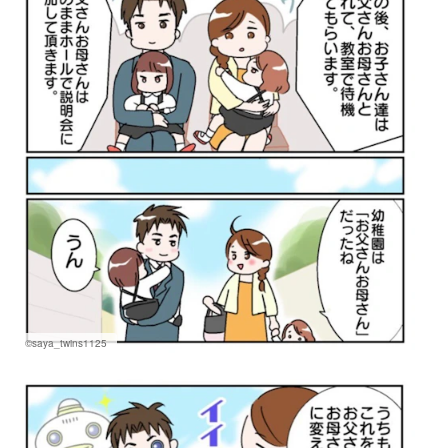
©saya_twins1125