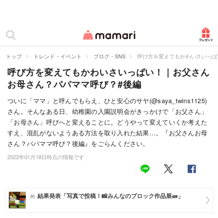
カテゴリー一覧
ママリ
妊活
トップ
トレンド・イベント
ブログ・SNS
呼び方を変えてもかわいさいっぱ
呼び方を変えてもかわいさいっぱい！｜お父さん
妊娠
お母さん？パパママ呼び？#後編
出産
ついに「ママ」と呼んでもらえ、ひと安心のサヤ(@saya_twins1125)
さん。そんなある日、幼稚園の入園説明会がきっかけで「お父さん」
赤ちゃん・育児
「お母さん」呼びへと変えることに。どうやって変えていくか考えた
子育て・家族
すえ、混乱がないようある方法を取り入れた結果…。『お父さんお母
さん？パパママ呼び？後編』をごらんください。
病院
2022年01月18日時点の情報です
美容・ファッション
お仕事
結果発表「写真で投稿！📸みんなのブロック作品展🧱」
住まい