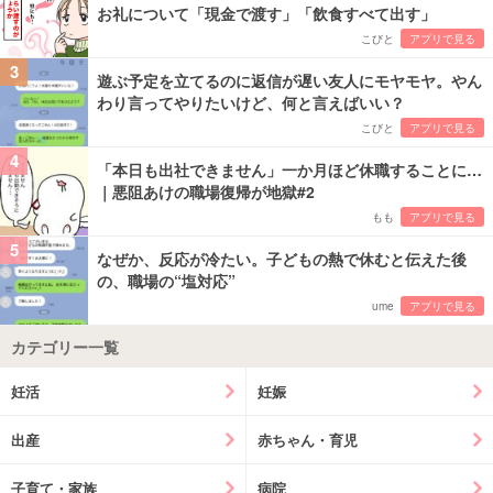
お礼について「現金で渡す」「飲食すべて出す」
こびと
アプリで見る
3
遊ぶ予定を立てるのに返信が遅い友人にモヤモヤ。やん
わり言ってやりたいけど、何と言えばいい？
こびと
アプリで見る
4
「本日も出社できません」一か月ほど休職することに…
｜悪阻あけの職場復帰が地獄#2
もも
アプリで見る
5
なぜか、反応が冷たい。子どもの熱で休むと伝えた後
の、職場の“塩対応”
ume
アプリで見る
カテゴリー一覧
妊活
妊娠
出産
赤ちゃん・育児
子育て・家族
病院