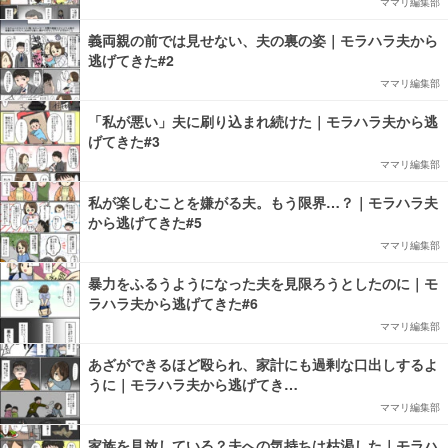
ママリ編集部
義両親の前では見せない、夫の裏の姿｜モラハラ夫から
逃げてきた#2
ママリ編集部
「私が悪い」夫に刷り込まれ続けた｜モラハラ夫から逃
げてきた#3
ママリ編集部
私が楽しむことを嫌がる夫。もう限界…？｜モラハラ夫
から逃げてきた#5
ママリ編集部
暴力をふるうようになった夫を見限ろうとしたのに｜モ
ラハラ夫から逃げてきた#6
ママリ編集部
あざができるほど殴られ、家計にも過剰な口出しするよ
うに｜モラハラ夫から逃げてき…
ママリ編集部
家族を見放している？夫への気持ちは枯渇した｜モラハ