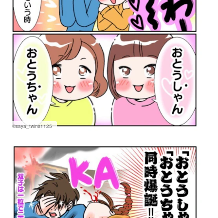
©saya_twins1125