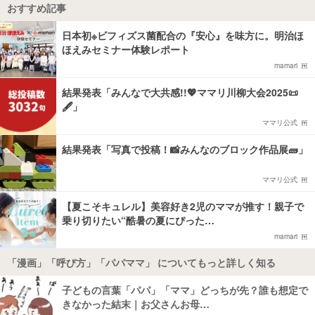
おすすめ記事
日本初※ビフィズス菌配合の『安心』を味方に。明治ほ
ほえみセミナー体験レポート
mamari
結果発表「みんなで大共感!!💖ママリ川柳大会2025📜
🖋️」
ママリ公式
結果発表「写真で投稿！📸みんなのブロック作品展🧱」
ママリ公式
【夏こそキュレル】美容好き2児のママが推す！親子で
乗り切りたい“酷暑の夏にぴった…
mamari
「漫画」「呼び方」「パパママ」 についてもっと詳しく知る
子どもの言葉「パパ」「ママ」どっちが先？誰も想定で
きなかった結末｜お父さんお母…