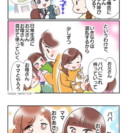
©saya_twins1125