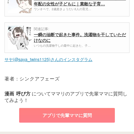
年配の女性が子どもに｜素敵な子育…
ワンオペで、2歳差きょうだい3人の育児…
関連記事:
一瞬の油断で起きた事件。洗濯物を干していただ
けなのに
いつもの洗濯物干しの最中に起きた、子…
サヤ(@saya_twins1125)さんのインスタグラム
著者：シンクアフェーズ
漫画
呼び方
についてママリのアプリで先輩ママに質問し
てみよう！
アプリで先輩ママに質問