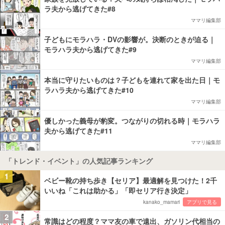
ラ夫から逃げてきた#8
ママリ編集部
子どもにモラハラ・DVの影響が。決断のときが迫る｜
モラハラ夫から逃げてきた#9
ママリ編集部
本当に守りたいものは？子どもを連れて家を出た日｜モ
ラハラ夫から逃げてきた#10
ママリ編集部
優しかった義母が豹変。つながりの切れる時｜モラハラ
夫から逃げてきた#11
ママリ編集部
「トレンド・イベント」の人気記事ランキング
1
ベビー靴の持ち歩き【セリア】最適解を見つけた！2千
いいね「これは助かる」「即セリア行き決定」
kanako_mamari
アプリで見る
2
常識はどの程度？ママ友の車で遠出、ガソリン代相当の