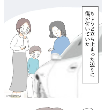
©masumayu3