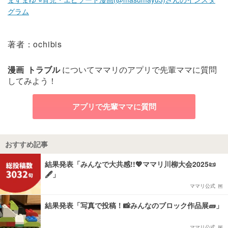
グラム
著者：ochibis
漫画
トラブル
についてママリのアプリで先輩ママに質問
してみよう！
アプリで先輩ママに質問
おすすめ記事
結果発表「みんなで大共感!!💖ママリ川柳大会2025📜
🖋️」
ママリ公式
結果発表「写真で投稿！📸みんなのブロック作品展🧱」
ママリ公式