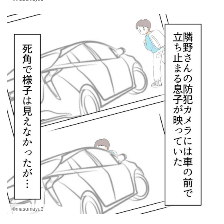
©masumayu3