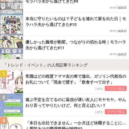
モラハラ夫から逃げてきた#9
ママリ編集部
本当に守りたいものは？子どもを連れて家を出た日｜モ
ラハラ夫から逃げてきた#10
ママリ編集部
優しかった義母が豹変。つながりの切れる時｜モラハラ
夫から逃げてきた#11
ママリ編集部
「トレンド・イベント」の人気記事ランキング
1
常識はどの程度？ママ友の車で遠出、ガソリン代相当の
お礼について「現金で渡す」「飲食すべて出す」
こびと
アプリで見る
2
遊ぶ予定を立てるのに返信が遅い友人にモヤモヤ。やん
わり言ってやりたいけど、何と言えばいい？
こびと
アプリで見る
3
「本日も出社できません」一か月ほど休職することに…
｜悪阻あけの職場復帰が地獄#2