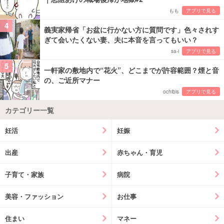
もも
アプリで見る
4
義実家帰省「お盆に行かない方に質問です」色々されす
ぎて会いたくない妻、夫に本音を言ってもいい？
sa-i
アプリで見る
5
一軒家の敷地内で“花火”、どこまでが許容範囲？煙と音
の、ご近所マナー
ochibis
アプリで見る
カテゴリー一覧
妊活
妊娠
出産
赤ちゃん・育児
子育て・家族
病院
美容・ファッション
お仕事
住まい
マネー