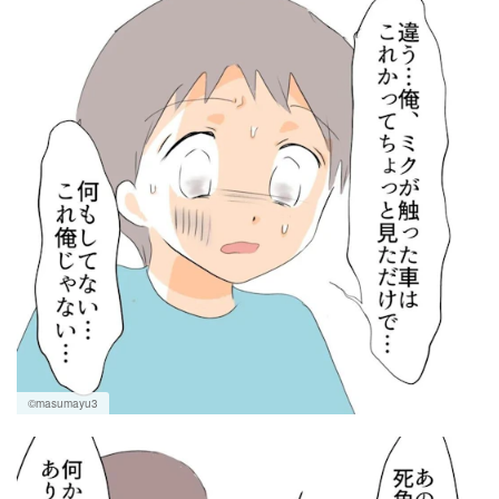
©masumayu3