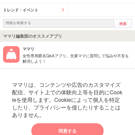
トレンド・イベント
ママリ編集部のオススメアプリ
ママリ
女性専用匿名Q&Aアプリ。先輩ママに質問して悩みや不安を
解消しよう！
フォローしてね！ママリ公式アカウント
ママリは、コンテンツや広告のカスタマイズ
妊娠〜子育て中のお役立ち情報を配信中
配信、サイト上での体験向上等を目的にCook
ieを使用します。Cookieによって個人を特定
したり、プライバシーを侵したりすることは
ありません。
ママリからのお知らせ
同意する