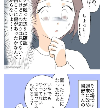
©masumayu3