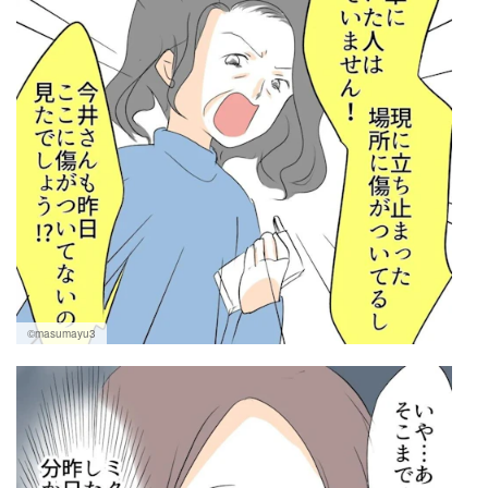
©masumayu3