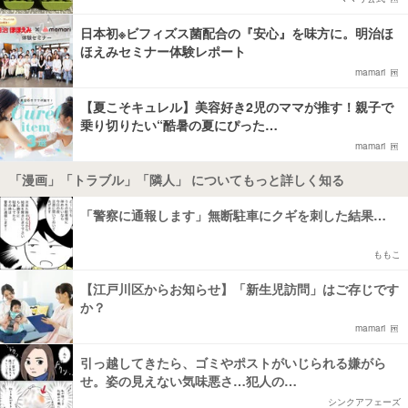
日本初※ビフィズス菌配合の『安心』を味方に。明治ほ
ほえみセミナー体験レポート
mamari
【夏こそキュレル】美容好き2児のママが推す！親子で
乗り切りたい“酷暑の夏にぴった…
mamari
「漫画」「トラブル」「隣人」 についてもっと詳しく知る
「警察に通報します」無断駐車にクギを刺した結果…
ももこ
【江戸川区からお知らせ】「新生児訪問」はご存じです
か？
mamari
引っ越してきたら、ゴミやポストがいじられる嫌がら
せ。姿の見えない気味悪さ…犯人の…
シンクアフェーズ