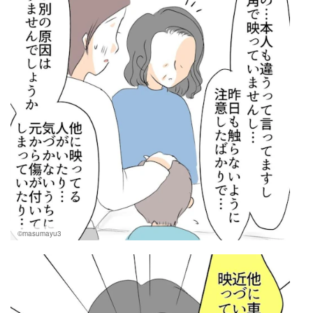
©masumayu3