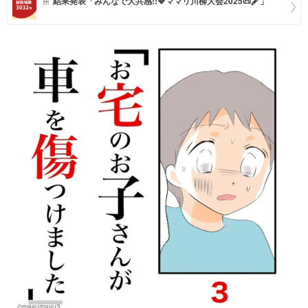
結果発表「みんなで大共感!!💖ママリ川柳大会2025📜🖋️」
マネー
トレンド・イベント
©masumayu3