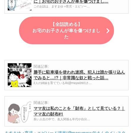
に｜お宅のお子さんが車を傷つけまし…
このお話は、ますまゆ ⭐︎育児・エピソー…
【全話読める】
お宅のお子さんが車を傷つけまし
た
関連記事:
勝手に駐車場を使われ迷惑。犯人は誰か張り込ん
でみると…!?｜非常識な奴と戦った話…
2人の姉妹を育てているAi(@mayai260)さ…
関連記事:
ママ友は私のことを「財布」として見ている？｜
ママ友の財布#1
長い人生の中で、友人関係も年代や自分…
ますまゆ ⭐︎育児・エピソード漫画(@masumayu3)さんのインスタ