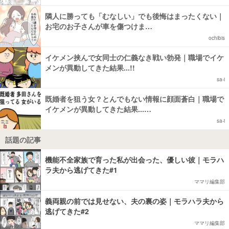
隣人に勝っても「むなしい」でも後悔はまったくない｜
お宅のお子さんが車を傷つけま…
ochibis
イケメン挟んで女同士の仁義なき戦い勃発｜職場でイケ
メンが異動してきた結果...!!
sa-i
既婚者を狙う女？とんでもない情報に顔面蒼白｜職場で
イケメンが異動してきた結果...…
sa-i
話題の記事
機能不全家族で育った私が出会った、優しい彼｜モラハ
ラ夫から逃げてきた#1
ママリ編集部
義両親の前では見せない、夫の裏の姿｜モラハラ夫から
逃げてきた#2
ママリ編集部