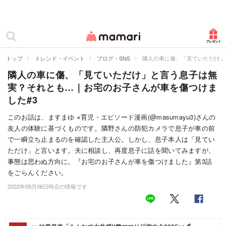
カテゴリー一覧
ママリ
妊活
トップ
トレンド・イベント
ブログ・SNS
隣人の車に傷、「見ていただけ」
隣人の車に傷、「見ていただけ」と言う息子は無
妊娠
実？それとも…｜お宅のお子さんが車を傷つけま
出産
した#3
赤ちゃん・育児
このお話は、ますまゆ ⭐︎育児・エピソード漫画(@masumayu3)さんの
友人の体験に基づくものです。隣野さんの防犯カメラで息子が車の前
子育て・家族
で一瞬立ち止まるのを確認した主人公。しかし、息子本人は「見てい
ただけ」と言います。夫に相談し、再度息子に話を聞いてみますが、
病院
事態は思わぬ方向に。『お宅のお子さんが車を傷つけました』第3話
をごらんください。
美容・ファッション
2022年09月06日時点の情報です
お仕事
住まい