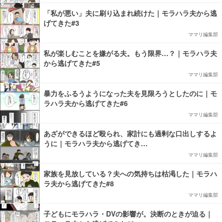
「私が悪い」夫に刷り込まれ続けた｜モラハラ夫から逃
げてきた#3
ママリ編集部
私が楽しむことを嫌がる夫。もう限界…？｜モラハラ夫
から逃げてきた#5
ママリ編集部
暴力をふるうようになった夫を見限ろうとしたのに｜モ
ラハラ夫から逃げてきた#6
ママリ編集部
あざができるほど殴られ、家計にも過剰な口出しするよ
うに｜モラハラ夫から逃げてき…
ママリ編集部
家族を見放している？夫への気持ちは枯渇した｜モラハ
ラ夫から逃げてきた#8
ママリ編集部
子どもにモラハラ・DVの影響が。決断のときが迫る｜