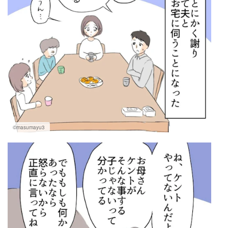
©masumayu3