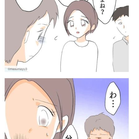
©masumayu3