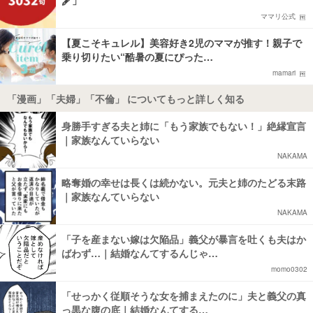
🖋️」
ママリ公式
【夏こそキュレル】美容好き2児のママが推す！親子で
乗り切りたい“酷暑の夏にぴった…
mamari
「漫画」「夫婦」「不倫」 についてもっと詳しく知る
身勝手すぎる夫と姉に「もう家族でもない！」絶縁宣言
｜家族なんていらない
NAKAMA
略奪婚の幸せは長くは続かない。元夫と姉のたどる末路
｜家族なんていらない
NAKAMA
「子を産まない嫁は欠陥品」義父が暴言を吐くも夫はか
ばわず…｜結婚なんてするんじゃ…
momo0302
「せっかく従順そうな女を捕まえたのに」夫と義父の真
っ黒な腹の底｜結婚なんてする…