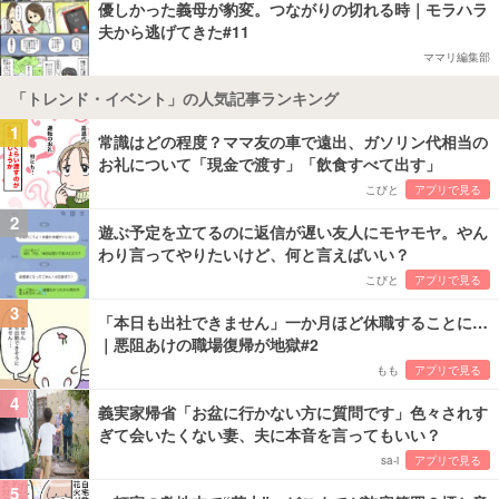
優しかった義母が豹変。つながりの切れる時｜モラハラ
夫から逃げてきた#11
ママリ編集部
「トレンド・イベント」の人気記事ランキング
1
常識はどの程度？ママ友の車で遠出、ガソリン代相当の
お礼について「現金で渡す」「飲食すべて出す」
こびと
アプリで見る
2
遊ぶ予定を立てるのに返信が遅い友人にモヤモヤ。やん
わり言ってやりたいけど、何と言えばいい？
こびと
アプリで見る
3
「本日も出社できません」一か月ほど休職することに…
｜悪阻あけの職場復帰が地獄#2
もも
アプリで見る
4
義実家帰省「お盆に行かない方に質問です」色々されす
ぎて会いたくない妻、夫に本音を言ってもいい？
sa-i
アプリで見る
5