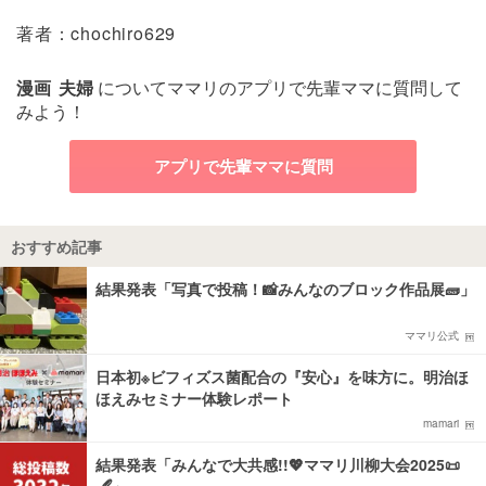
著者：chochiro629
漫画
夫婦
についてママリのアプリで先輩ママに質問して
みよう！
アプリで先輩ママに質問
おすすめ記事
結果発表「写真で投稿！📸みんなのブロック作品展🧱」
ママリ公式
日本初※ビフィズス菌配合の『安心』を味方に。明治ほ
ほえみセミナー体験レポート
mamari
結果発表「みんなで大共感!!💖ママリ川柳大会2025📜