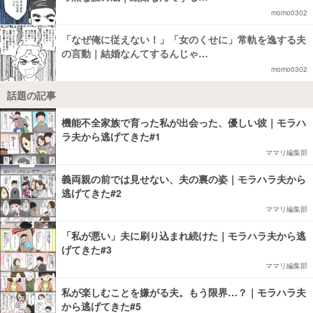
momo0302
「なぜ俺に従えない！」「女のくせに」常軌を逸する夫
の言動｜結婚なんてするんじゃ…
momo0302
話題の記事
機能不全家族で育った私が出会った、優しい彼｜モラハ
ラ夫から逃げてきた#1
ママリ編集部
義両親の前では見せない、夫の裏の姿｜モラハラ夫から
逃げてきた#2
ママリ編集部
「私が悪い」夫に刷り込まれ続けた｜モラハラ夫から逃
げてきた#3
ママリ編集部
私が楽しむことを嫌がる夫。もう限界…？｜モラハラ夫
から逃げてきた#5