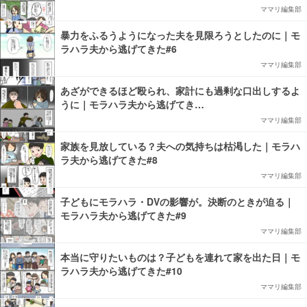
ママリ編集部
暴力をふるうようになった夫を見限ろうとしたのに｜モ
ラハラ夫から逃げてきた#6
ママリ編集部
あざができるほど殴られ、家計にも過剰な口出しするよ
うに｜モラハラ夫から逃げてき…
ママリ編集部
家族を見放している？夫への気持ちは枯渇した｜モラハ
ラ夫から逃げてきた#8
ママリ編集部
子どもにモラハラ・DVの影響が。決断のときが迫る｜
モラハラ夫から逃げてきた#9
ママリ編集部
本当に守りたいものは？子どもを連れて家を出た日｜モ
ラハラ夫から逃げてきた#10
ママリ編集部