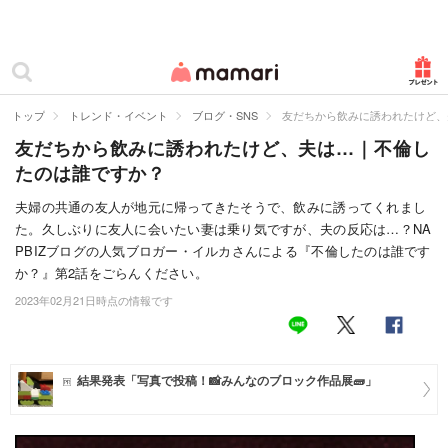
カテゴリー一覧
ママリ
妊活
トップ
トレンド・イベント
ブログ・SNS
友だちから飲みに誘われたけど、
友だちから飲みに誘われたけど、夫は…｜不倫し
妊娠
たのは誰ですか？
出産
夫婦の共通の友人が地元に帰ってきたそうで、飲みに誘ってくれまし
た。久しぶりに友人に会いたい妻は乗り気ですが、夫の反応は…？NA
赤ちゃん・育児
PBIZブログの人気ブロガー・イルカさんによる『不倫したのは誰です
子育て・家族
か？』第2話をごらんください。
2023年02月21日時点の情報です
病院
美容・ファッション
結果発表「写真で投稿！📸みんなのブロック作品展🧱」
お仕事
住まい