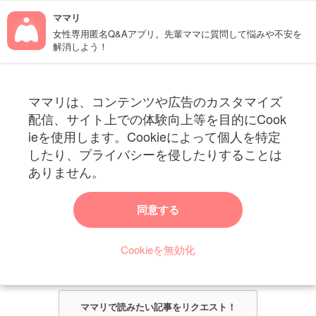
ママリ
女性専用匿名Q&Aアプリ。先輩ママに質問して悩みや不安を
解消しよう！
フォローしてね！ママリ公式アカウント
ママリは、コンテンツや広告のカスタマイズ
妊娠〜子育て中のお役立ち情報を配信中
配信、サイト上での体験向上等を目的にCook
ieを使用します。Cookieによって個人を特定
したり、プライバシーを侵したりすることは
ありません。
ママリからのお知らせ
同意する
今ママリで読みたい記事は何ですか？
Cookieを無効化
ママリ編集部がみなさんのご意見をもとに記事を作成させていただきま
す！
ママリで読みたい記事をリクエスト！