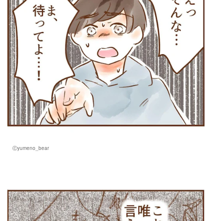
Ⓒyumeno_bear