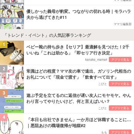
優しかった義母が豹変。つながりの切れる時｜モラハラ
夫から逃げてきた#11
ママリ編集部
「トレンド・イベント」の人気記事ランキング
1
ベビー靴の持ち歩き【セリア】最適解を見つけた！2千
いいね「これは助かる」「即セリア行き決定」
kanako_mamari
アプリで見る
2
常識はどの程度？ママ友の車で遠出、ガソリン代相当の
お礼について「現金で渡す」「飲食すべて出す」
こびと
アプリで見る
3
遊ぶ予定を立てるのに返信が遅い友人にモヤモヤ。やん
わり言ってやりたいけど、何と言えばいい？
こびと
アプリで見る
4
「本日も出社できません」一か月ほど休職することに…
｜悪阻あけの職場復帰が地獄#2
もも
アプリで見る