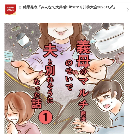
結果発表「みんなで大共感!!💖ママリ川柳大会2025📜🖋️」
マネー
トレンド・イベント