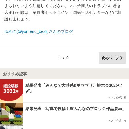
まされないよう注意してください。マルチ商法のトラブルに巻き
込まれた際は、消費者ホットライン・国民生活センターなどに相
談しましょう。
ゆめの(@yumeno_bear)さんのブログ
1/2
次のページ
おすすめ記事
結果発表「みんなで大共感!!💖ママリ川柳大会2025📜
🖋️」
ママリ公式
結果発表「写真で投稿！📸みんなのブロック作品展🧱」
ママリ公式