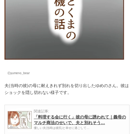
Ⓒyumeno_bear
夫(当時の彼)の母に耐えきれず別れを切り出したゆめのさん。彼は
ショックを隠し切れない様子です。
関連記事:
「料理する会に行く」彼の母に誘われて｜義母の
マルチ商法のせいで、夫と別れそう…
優しい夫(当時は彼氏)と幸せに過ごして…