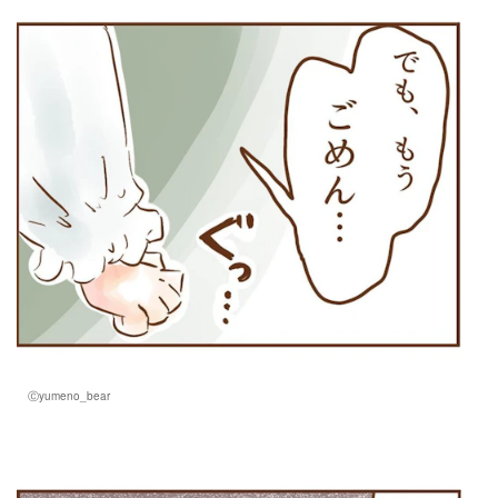
Ⓒyumeno_bear