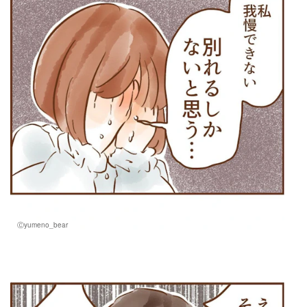
Ⓒyumeno_bear