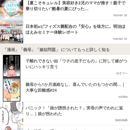
【夏こそキュレル】美容好き2児のママが推す！親子で
乗り切りたい“酷暑の夏にぴった…
mamari
日本初※ビフィズス菌配合の『安心』を味方に。明治ほ
ほえみセミナー体験レポート
mamari
「漫画」「義母」「嫁姑問題」 についてもっと詳しく知る
子離れできない姑「ウチの息子だもの」に対して嫁がつ
いにハッキリ言う
ゆずプー
義母から1か月連絡なし、喜んでいたのもつかの間…｜
大事な距離感#24
ochibis
パニック！「娘が誘拐された？」実母の声でわれに返
り…｜娘が拐われた
NAKAMA