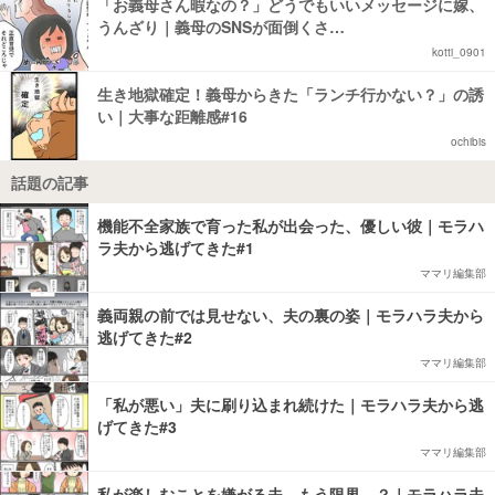
「お義母さん暇なの？」どうでもいいメッセージに嫁、
うんざり｜義母のSNSが面倒くさ…
kotti_0901
生き地獄確定！義母からきた「ランチ行かない？」の誘
い｜大事な距離感#16
ochibis
話題の記事
機能不全家族で育った私が出会った、優しい彼｜モラハ
ラ夫から逃げてきた#1
ママリ編集部
義両親の前では見せない、夫の裏の姿｜モラハラ夫から
逃げてきた#2
ママリ編集部
「私が悪い」夫に刷り込まれ続けた｜モラハラ夫から逃
げてきた#3
ママリ編集部
私が楽しむことを嫌がる夫。もう限界…？｜モラハラ夫