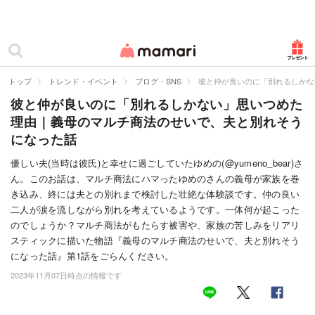
カテゴリー一覧
ママリ
妊活
トップ
トレンド・イベント
ブログ・SNS
彼と仲が良いのに「別れるしかな
彼と仲が良いのに「別れるしかない」思いつめた
妊娠
理由｜義母のマルチ商法のせいで、夫と別れそう
出産
になった話
赤ちゃん・育児
優しい夫(当時は彼氏)と幸せに過ごしていたゆめの(@yumeno_bear)さ
ん。このお話は、マルチ商法にハマったゆめのさんの義母が家族を巻
子育て・家族
き込み、終には夫との別れまで検討した壮絶な体験談です。仲の良い
二人が涙を流しながら別れを考えているようです。一体何が起こった
病院
のでしょうか？マルチ商法がもたらす被害や、家族の苦しみをリアリ
スティックに描いた物語『義母のマルチ商法のせいで、夫と別れそう
美容・ファッション
になった話』第1話をごらんください。
2023年11月07日時点の情報です
お仕事
住まい