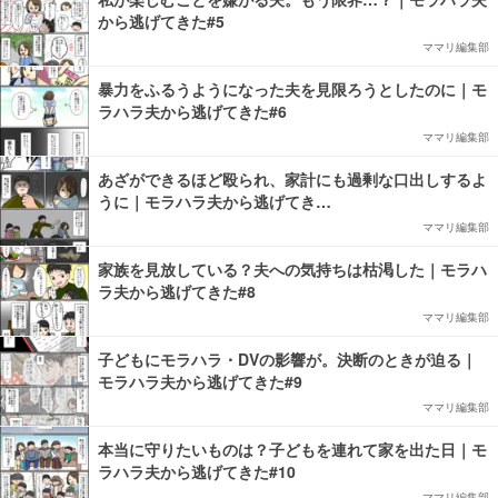
から逃げてきた#5
ママリ編集部
暴力をふるうようになった夫を見限ろうとしたのに｜モ
ラハラ夫から逃げてきた#6
ママリ編集部
あざができるほど殴られ、家計にも過剰な口出しするよ
うに｜モラハラ夫から逃げてき…
ママリ編集部
家族を見放している？夫への気持ちは枯渇した｜モラハ
ラ夫から逃げてきた#8
ママリ編集部
子どもにモラハラ・DVの影響が。決断のときが迫る｜
モラハラ夫から逃げてきた#9
ママリ編集部
本当に守りたいものは？子どもを連れて家を出た日｜モ
ラハラ夫から逃げてきた#10
ママリ編集部