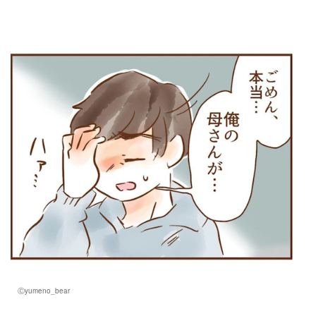
Ⓒyumeno_bear