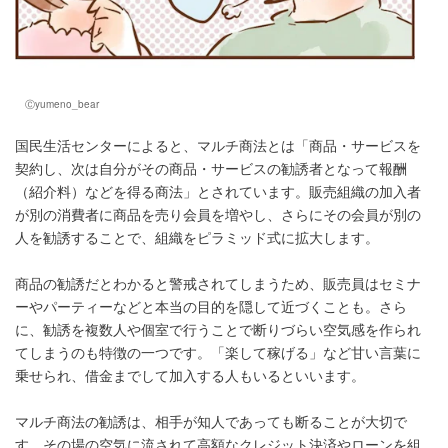
Ⓒyumeno_bear
国民生活センターによると、マルチ商法とは「商品・サービスを
契約し、次は自分がその商品・サービスの勧誘者となって報酬
（紹介料）などを得る商法」とされています。販売組織の加入者
が別の消費者に商品を売り会員を増やし、さらにその会員が別の
人を勧誘することで、組織をピラミッド式に拡大します。
商品の勧誘だとわかると警戒されてしまうため、販売員はセミナ
ーやパーティーなどと本当の目的を隠して近づくことも。さら
に、勧誘を複数人や個室で行うことで断りづらい空気感を作られ
てしまうのも特徴の一つです。「楽して稼げる」など甘い言葉に
乗せられ、借金までして加入する人もいるといいます。
マルチ商法の勧誘は、相手が知人であっても断ることが大切で
す。その場の空気に流されて高額なクレジット決済やローンを組