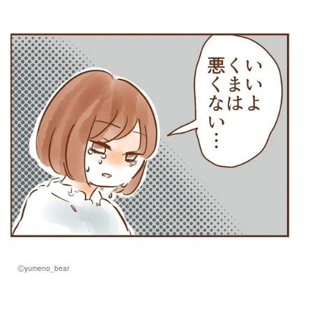
Ⓒyumeno_bear