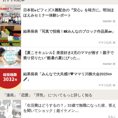
日本初※ビフィズス菌配合の『安心』を味方に。明治ほ
ほえみセミナー体験レポート
mamari
結果発表「写真で投稿！📸みんなのブロック作品展🧱」
ママリ公式
【夏こそキュレル】美容好き2児のママが推す！親子で
乗り切りたい“酷暑の夏にぴった…
mamari
結果発表「みんなで大共感!!💖ママリ川柳大会2025📜
🖋️」
ママリ公式
「漫画」「恋愛」「浮気」 についてもっと詳しく知る
「生活費はどうするの？」32歳で無職になった彼、答え
を聞いてショック｜超イケメン…
ももこ