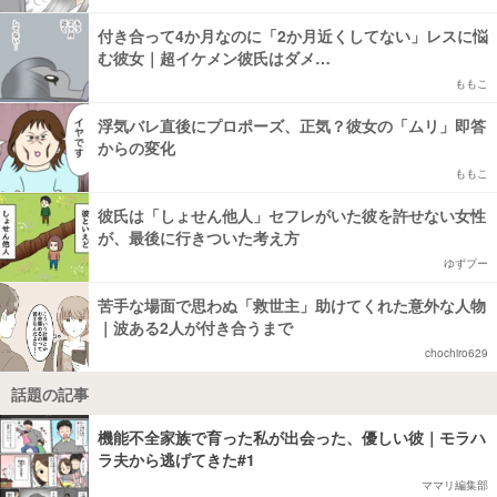
付き合って4か月なのに「2か月近くしてない」レスに悩
む彼女｜超イケメン彼氏はダメ…
ももこ
浮気バレ直後にプロポーズ、正気？彼女の「ムリ」即答
からの変化
ももこ
彼氏は「しょせん他人」セフレがいた彼を許せない女性
が、最後に行きついた考え方
ゆずプー
苦手な場面で思わぬ「救世主」助けてくれた意外な人物
｜波ある2人が付き合うまで
chochiro629
話題の記事
機能不全家族で育った私が出会った、優しい彼｜モラハ
ラ夫から逃げてきた#1
ママリ編集部