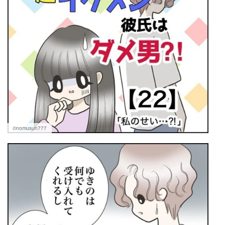
©nomusun777