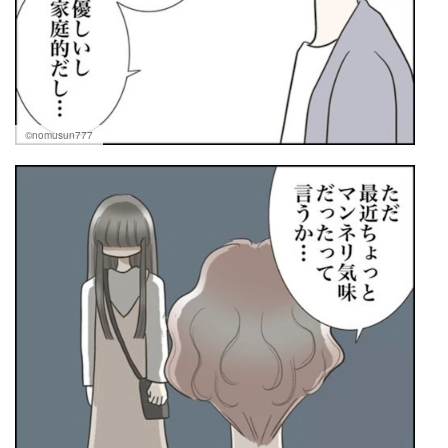
©nomusun777