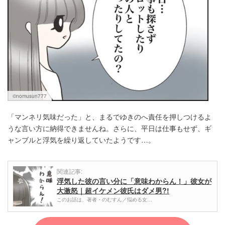
©nomusun777
「マンネリ気味だった」と、まるでゆきのへ責任を押しつけるよ
うな言い方に納得できませんね。さらに、平日は仕事もせず、ギ
ャンブルと浮気を繰り返していたようです…。
関連記事:
浮気した彼の言い分に「意味わからん！」彼女が
大激怒｜超イケメン彼氏はダメ男?!
このお話は、著者・のむすん／悩める女…