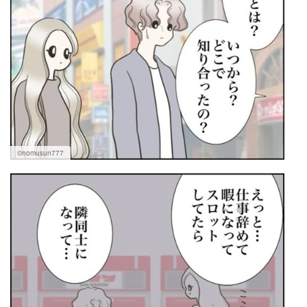
©nomusun777