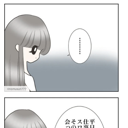
©nomusun777