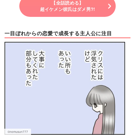
【全話読める】
超イケメン彼氏はダメ男?!
一目ぼれからの恋愛で成長する主人公に注目
©nomusun777