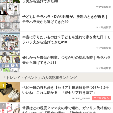
ラ夫から逃げてきた#8
ママリ編集部
子どもにモラハラ・DVの影響が。決断のときが迫る｜
モラハラ夫から逃げてきた#9
ママリ編集部
本当に守りたいものは？子どもを連れて家を出た日｜モ
ラハラ夫から逃げてきた#10
ママリ編集部
優しかった義母が豹変。つながりの切れる時｜モラハラ
夫から逃げてきた#11
ママリ編集部
「トレンド・イベント」の人気記事ランキング
1
ベビー靴の持ち歩き【セリア】最適解を見つけた！2千
いいね「これは助かる」「即セリア行き決定」
kanako_mamari
アプリで見る
2
常識はどの程度？ママ友の車で遠出、ガソリン代相当の
お礼について「現金で渡す」「飲食すべて出す」