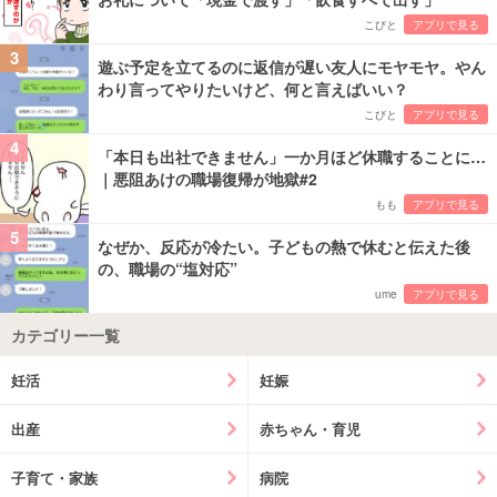
こびと
アプリで見る
3
遊ぶ予定を立てるのに返信が遅い友人にモヤモヤ。やん
わり言ってやりたいけど、何と言えばいい？
こびと
アプリで見る
4
「本日も出社できません」一か月ほど休職することに…
｜悪阻あけの職場復帰が地獄#2
もも
アプリで見る
5
なぜか、反応が冷たい。子どもの熱で休むと伝えた後
の、職場の“塩対応”
ume
アプリで見る
カテゴリー一覧
妊活
妊娠
出産
赤ちゃん・育児
子育て・家族
病院