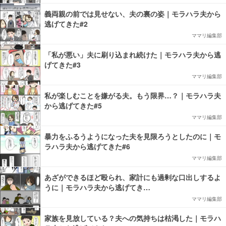
義両親の前では見せない、夫の裏の姿｜モラハラ夫から
逃げてきた#2
ママリ編集部
「私が悪い」夫に刷り込まれ続けた｜モラハラ夫から逃
げてきた#3
ママリ編集部
私が楽しむことを嫌がる夫。もう限界…？｜モラハラ夫
から逃げてきた#5
ママリ編集部
暴力をふるうようになった夫を見限ろうとしたのに｜モ
ラハラ夫から逃げてきた#6
ママリ編集部
あざができるほど殴られ、家計にも過剰な口出しするよ
うに｜モラハラ夫から逃げてき…
ママリ編集部
家族を見放している？夫への気持ちは枯渇した｜モラハ