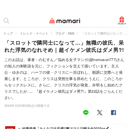
カテゴリー一覧
ママリ
妊活
トップ
トレンド・イベント
ブログ・SNS
「スロットで隣同士になって…」
「スロットで隣同士になって…」無職の彼氏、呆
妊娠
れた浮気のなれそめ｜超イケメン彼氏はダメ男?!
出産
このお話は、著者・のむすん／悩める女子マンガ(@nomusun777)さん
の知人の体験談を元に、フィクションを交えて描いています。主人
赤ちゃん・育児
公・ゆきのは、ハーフの彼・クリスに一目ぼれし、順調に交際へと発
子育て・家族
展します。ところが、クリスは突然仕事を辞めたうえに、このころか
らセックスレスに。さらに、クリスの浮気が発覚。弁明をし始めたク
病院
リスでしたが…。『超イケメン彼氏はダメ男?!』第22話をごらんくだ
さい。
美容・ファッション
2024年10月09日時点の情報です
お仕事
住まい
結果発表「みんなで大共感!!💖ママリ川柳大会2025📜🖋️」