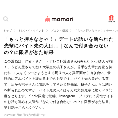
カテゴリー一覧
ママリ
妊活
トップ
トレンド・イベント
ブログ・SNS
「もっと押さなきゃ！」デートの
「もっと押さなきゃ！」デートの誘いを断られた
妊娠
先輩にバイト先の人は…｜なんで付き合わない
出産
の？に限界がきた結果
赤ちゃん・育児
この漫画は、作者・さき｜・アレコレ漫画さん(@sa.ki.o.ku)さんが描
く、うどん屋さんで働く大学生の桃子さんが、苦手な先輩に好意を持
子育て・家族
たれ、2人をくっつけようとする周りの人と真正面から向き合い、最
終的にアルバイトを辞めるまでのお話です。バイト先の皆がいる前
病院
で、店から桃子さんに電話をしてきた犬飼先輩。桃子さんからは誘い
を断られたのですが、バイト先の人々はそんな犬飼先輩に驚くべき態
美容・ファッション
度をとります。Kindle限定で続編、Instagram・ブログにて男性サイド
のお話も読める人気作『なんで付き合わないの？に限界がきた結果』
お仕事
第14話をごらんください。
2025年03月01日時点の情報です
住まい