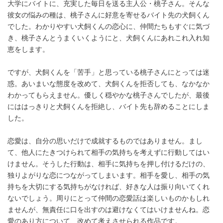
大学にバイトに、充実した毎日を送る主人公・桃子さん。そんな
彼女の悩みの種は、桃子さんに好意を寄せるバイト先の犬飼くん
でした。わかりやすい犬飼くんの恋心に、仲間たちもすぐに気づ
き、桃子さんとうまくいくようにと、犬飼くんにあれこれ入れ知
恵をします。
ですが、犬飼くんを「苦手」と思っている桃子さんにとっては迷
惑。あいまいな態度を改めて、犬飼くんを拒否しても、なかなか
わかってもらえません。優しく穏やかな桃子さんでしたが、最後
にははっきりと犬飼くんを拒絶し、バイト先も辞めることにしま
した。
恋愛は、自分の思いだけで成就するものではありません。まし
て、他人にたきつけられて相手の気持ちを考えずに行動してはい
けません。そうした行動は、相手に気持ちを押し付けるだけの、
独りよがりな恋につながってしまいます。相手を愛し、相手の気
持ちを大切にする気持ちがなければ、好きな人は振り向いてくれ
ないでしょう。周りにとって仲間の恋愛話は楽しいものかもしれ
ませんが、無責任に口を出すのは避けなくてはいけませんね。恋
愛のあり方について、改めて考えさせられる作品です。