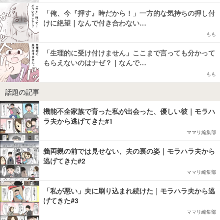
「俺、今『押す』時だから！」一方的な気持ちの押し付
けに絶望｜なんで付き合わない…
もも
「生理的に受け付けません」ここまで言っても分かって
もらえないのはナゼ？｜なんで…
もも
話題の記事
機能不全家族で育った私が出会った、優しい彼｜モラハ
ラ夫から逃げてきた#1
ママリ編集部
義両親の前では見せない、夫の裏の姿｜モラハラ夫から
逃げてきた#2
ママリ編集部
「私が悪い」夫に刷り込まれ続けた｜モラハラ夫から逃
げてきた#3
ママリ編集部