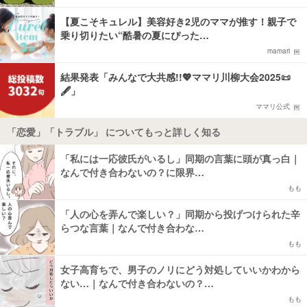
【夏こそキュレル】美容好き2児のママが推す！親子で
乗り切りたい“酷暑の夏にぴった…
mamari
結果発表「みんなで大共感!!💖ママリ川柳大会2025📜
🖋️」
ママリ公式
「恋愛」「トラブル」 についてもっと詳しく知る
「私には一応彼氏がいるし」同期の言葉に頭が真っ白｜
なんで付き合わないの？に限界…
もも
「人の心を弄んで楽しい？」同期から投げつけられた辛
らつな言葉｜なんで付き合わな…
もも
女子高育ちで、男子のノリにどう対処していいかわから
ない…｜なんで付き合わないの？…
もも