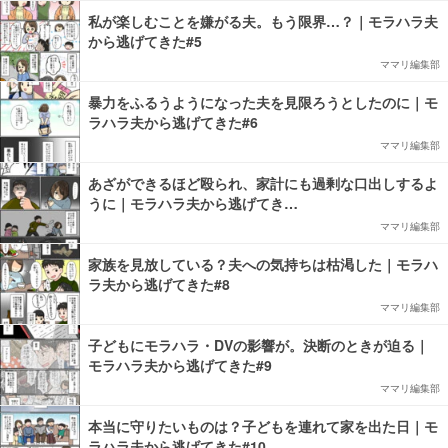
私が楽しむことを嫌がる夫。もう限界…？｜モラハラ夫
から逃げてきた#5
ママリ編集部
暴力をふるうようになった夫を見限ろうとしたのに｜モ
ラハラ夫から逃げてきた#6
ママリ編集部
あざができるほど殴られ、家計にも過剰な口出しするよ
うに｜モラハラ夫から逃げてき…
ママリ編集部
家族を見放している？夫への気持ちは枯渇した｜モラハ
ラ夫から逃げてきた#8
ママリ編集部
子どもにモラハラ・DVの影響が。決断のときが迫る｜
モラハラ夫から逃げてきた#9
ママリ編集部
本当に守りたいものは？子どもを連れて家を出た日｜モ
ラハラ夫から逃げてきた#10