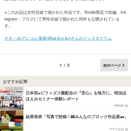
※このお話は女性目線で描かれた作品です。Kindle限定で続編、Ins
tagram・ブログにて男性目線で描かれた同作も公開されていま
す。
さき｜✍️アレコレ漫画(@sa.ki.o.ku)さんのインスタグラム
1/2
次のページ
おすすめ記事
日本初※ビフィズス菌配合の『安心』を味方に。明治ほ
ほえみセミナー体験レポート
mamari
結果発表「写真で投稿！📸みんなのブロック作品展🧱」
ママリ公式