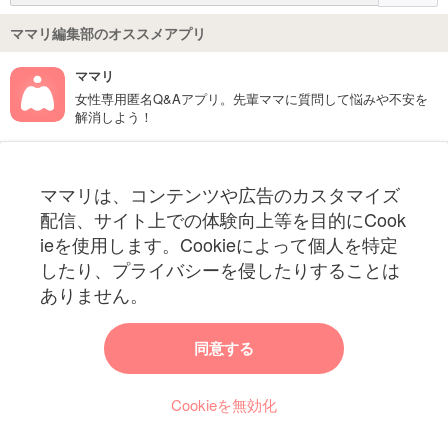
ママリ編集部のオススメアプリ
ママリ
女性専用匿名Q&Aアプリ。先輩ママに質問して悩みや不安を
解消しよう！
フォローしてね！ママリ公式アカウント
ママリは、コンテンツや広告のカスタマイズ
妊娠〜子育て中のお役立ち情報を配信中
配信、サイト上での体験向上等を目的にCook
ieを使用します。Cookieによって個人を特定
したり、プライバシーを侵したりすることは
ありません。
ママリからのお知らせ
同意する
今ママリで読みたい記事は何ですか？
Cookieを無効化
ママリ編集部がみなさんのご意見をもとに記事を作成させていただきま
す！