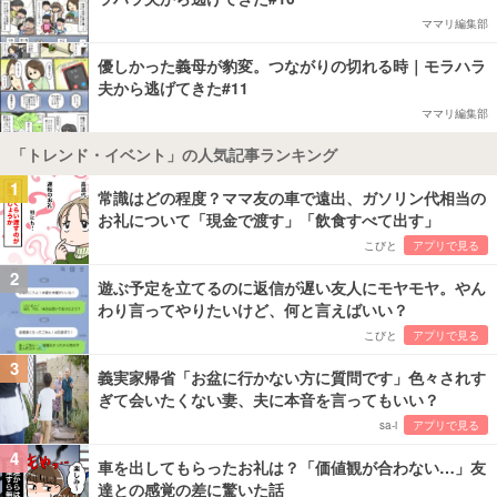
ママリ編集部
優しかった義母が豹変。つながりの切れる時｜モラハラ
夫から逃げてきた#11
ママリ編集部
「トレンド・イベント」の人気記事ランキング
1
常識はどの程度？ママ友の車で遠出、ガソリン代相当の
お礼について「現金で渡す」「飲食すべて出す」
こびと
アプリで見る
2
遊ぶ予定を立てるのに返信が遅い友人にモヤモヤ。やん
わり言ってやりたいけど、何と言えばいい？
こびと
アプリで見る
3
義実家帰省「お盆に行かない方に質問です」色々されす
ぎて会いたくない妻、夫に本音を言ってもいい？
sa-i
アプリで見る
4
車を出してもらったお礼は？「価値観が合わない…」友
達との感覚の差に驚いた話