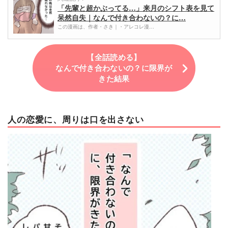
「先輩と超かぶってる…」来月のシフト表を見て
呆然自失｜なんで付き合わないの？に…
この漫画は、作者・さき｜・アレコレ漫…
【全話読める】
なんで付き合わないの？に限界が
きた結果
人の恋愛に、周りは口を出さない