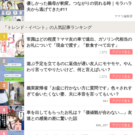
優しかった義母が豹変。つながりの切れる時｜モラハラ
夫から逃げてきた#11
ママリ編集部
「トレンド・イベント」の人気記事ランキング
1
常識はどの程度？ママ友の車で遠出、ガソリン代相当の
お礼について「現金で渡す」「飲食すべて出す」
こびと
アプリで見る
2
遊ぶ予定を立てるのに返信が遅い友人にモヤモヤ。やん
わり言ってやりたいけど、何と言えばいい？
こびと
アプリで見る
3
義実家帰省「お盆に行かない方に質問です」色々されす
ぎて会いたくない妻、夫に本音を言ってもいい？
sa-i
アプリで見る
4
車を出してもらったお礼は？「価値観が合わない…」友
達との感覚の差に驚いた話
kira_z07
アプリで見る
5