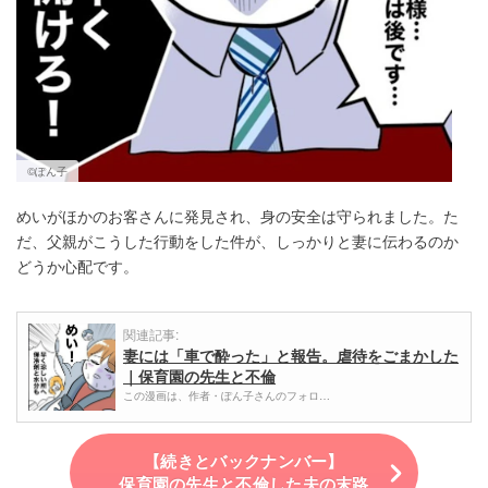
©︎ぽん子
めいがほかのお客さんに発見され、身の安全は守られました。た
だ、父親がこうした行動をした件が、しっかりと妻に伝わるのか
どうか心配です。
関連記事:
妻には「車で酔った」と報告。虐待をごまかした
｜保育園の先生と不倫
この漫画は、作者・ぽん子さんのフォロ…
【続きとバックナンバー】
保育園の先生と不倫した夫の末路