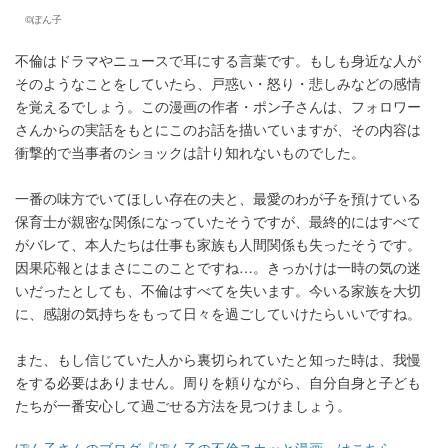
©︎ぽん子
不倫はドラマやニュースで耳にする言葉です。もしも身近な人が
そのようなことをしていたら、戸惑い・怒り・悲しみなどの感情
を覚えるでしょう。この漫画の作者・ポン子さんは、フォロワー
さんからの実話をもとにこのお話を描いていますが、その内容は
衝撃的で当事者のショックは計り知れないものでした。
一番の味方でいてほしい存在の夫と、最愛のわが子を預けている
保育士が親密な関係になっていたそうですが、最終的にはすべて
がバレて、本人たちは仕事も家族も人間関係も失ったそうです。
因果応報とはまさにこのことですね…。きっかけは一時の気の迷
いだったとしても、不倫はすべてを失います。今いる家族を大切
に、感謝の気持ちをもって日々を過ごしていけたらいいですね。
また、もし信じていた人から裏切られていたと知った時は、我慢
をする必要はありません。周りを頼りながら、自分自身と子ども
たちが一番安心して過ごせる方法を見つけましょう。
ぽん子さんのブログ『ぽん子の不倫スカッと漫画』はこちら