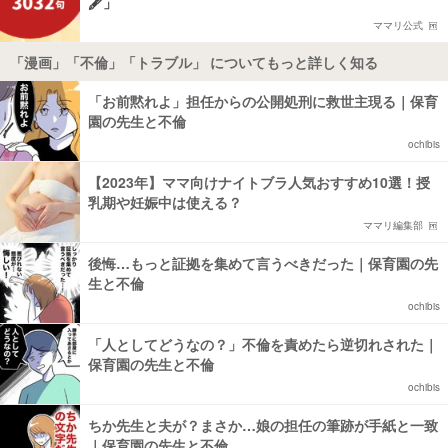
🖋️」
ママリ公式
「漫画」「不倫」「トラブル」 についてもっと詳しく知る
「お前黙れよ」担任からの公開処刑に救世主現る｜保育
園の先生と不倫
ochibis
【2023年】ママ向けナイトブラ人気おすすめ10選！授
乳期や妊娠中は使える？
ママリ編集部
後悔…もっと証拠を集めて言うべきだった｜保育園の先
生と不倫
ochibis
「人としてどうなの？」不倫を責めたら逆切れされた｜
保育園の先生と不倫
ochibis
ちか先生と夫が？まさか…娘の担任の筆跡が手紙と一致
｜保育園の先生と不倫