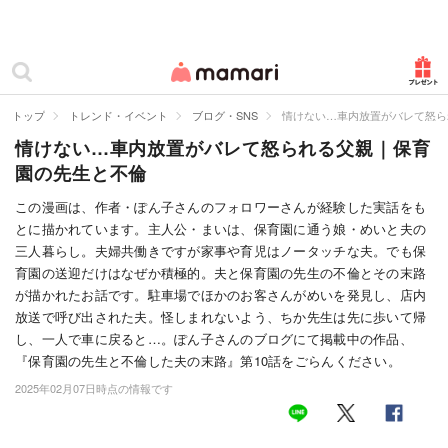
カテゴリー一覧
ママリ
妊活
トップ
トレンド・イベント
ブログ・SNS
情けない…車内放置がバレて怒ら
情けない…車内放置がバレて怒られる父親｜保育
妊娠
園の先生と不倫
出産
この漫画は、作者・ぽん子さんのフォロワーさんが経験した実話をも
とに描かれています。主人公・まいは、保育園に通う娘・めいと夫の
赤ちゃん・育児
三人暮らし。夫婦共働きですが家事や育児はノータッチな夫。でも保
子育て・家族
育園の送迎だけはなぜか積極的。夫と保育園の先生の不倫とその末路
が描かれたお話です。駐車場でほかのお客さんがめいを発見し、店内
病院
放送で呼び出された夫。怪しまれないよう、ちか先生は先に歩いて帰
し、一人で車に戻ると…。ぽん子さんのブログにて掲載中の作品、
美容・ファッション
『保育園の先生と不倫した夫の末路』第10話をごらんください。
2025年02月07日時点の情報です
お仕事
住まい