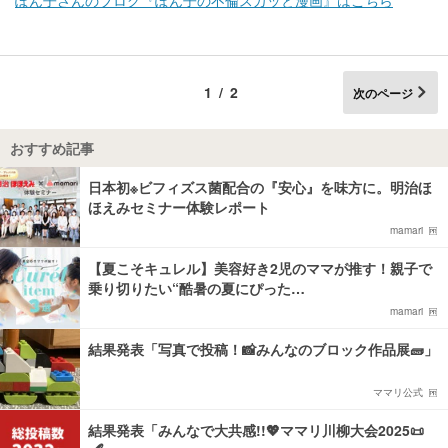
1/2
次のページ
おすすめ記事
日本初※ビフィズス菌配合の『安心』を味方に。明治ほ
ほえみセミナー体験レポート
mamari
【夏こそキュレル】美容好き2児のママが推す！親子で
乗り切りたい“酷暑の夏にぴった…
mamari
結果発表「写真で投稿！📸みんなのブロック作品展🧱」
ママリ公式
結果発表「みんなで大共感!!💖ママリ川柳大会2025📜