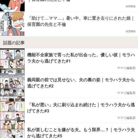
ochibis
「助けて…ママ…」暑い中、車に置き去りにされた娘｜
保育園の先生と不倫
ochibis
話題の記事
機能不全家族で育った私が出会った、優しい彼｜モラハ
ラ夫から逃げてきた#1
ママリ編集部
義両親の前では見せない、夫の裏の姿｜モラハラ夫から
逃げてきた#2
ママリ編集部
「私が悪い」夫に刷り込まれ続けた｜モラハラ夫から逃
げてきた#3
ママリ編集部
私が楽しむことを嫌がる夫。もう限界…？｜モラハラ夫
から逃げてきた#5