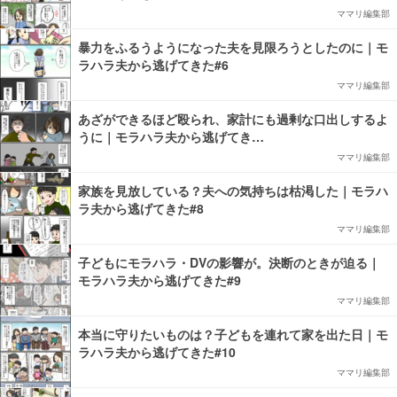
ママリ編集部
暴力をふるうようになった夫を見限ろうとしたのに｜モ
ラハラ夫から逃げてきた#6
ママリ編集部
あざができるほど殴られ、家計にも過剰な口出しするよ
うに｜モラハラ夫から逃げてき…
ママリ編集部
家族を見放している？夫への気持ちは枯渇した｜モラハ
ラ夫から逃げてきた#8
ママリ編集部
子どもにモラハラ・DVの影響が。決断のときが迫る｜
モラハラ夫から逃げてきた#9
ママリ編集部
本当に守りたいものは？子どもを連れて家を出た日｜モ
ラハラ夫から逃げてきた#10
ママリ編集部