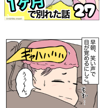
©nishiko.essei