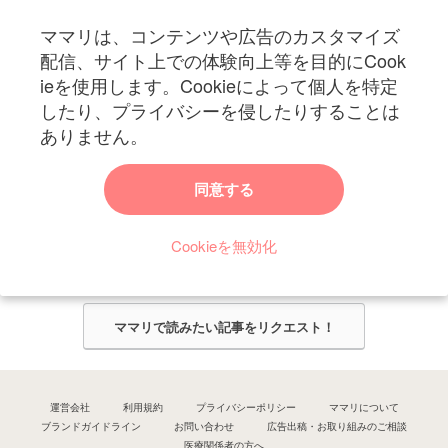
フォローしてね！ママリ公式アカウント
ママリは、コンテンツや広告のカスタマイズ
妊娠〜子育て中のお役立ち情報を配信中
配信、サイト上での体験向上等を目的にCook
ieを使用します。Cookieによって個人を特定
したり、プライバシーを侵したりすることは
ありません。
ママリからのお知らせ
同意する
今ママリで読みたい記事は何ですか？
Cookieを無効化
ママリ編集部がみなさんのご意見をもとに記事を作成させていただきま
す！
ママリで読みたい記事をリクエスト！
運営会社
利用規約
プライバシーポリシー
ママリについて
ブランドガイドライン
お問い合わせ
広告出稿・お取り組みのご相談
医療関係者の方へ