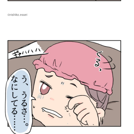
©nishiko.essei