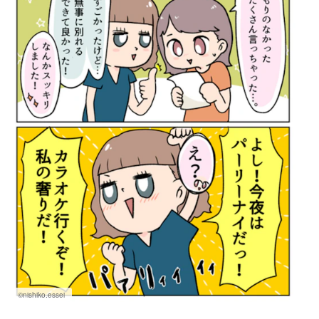
©nishiko.essei