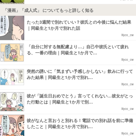
「漫画」「成人式」 についてもっと詳しく知る
たった3週間で別れていい？彼氏との今後に悩んだ結果
｜同級生と1か月で別れた話
lilyco_cw
「自分に対する無配慮より…」自己中彼氏といて疲れ
る、一番の理由｜同級生と1か月で…
lilyco_cw
突然の誘いに「気まずい予感しかしない」飲みに行って
みた結果｜同級生と1か月で別れ…
lilyco_cw
彼が「誕生日おめでとう」言ってくれない…彼女がとっ
た行動とは｜同級生と1か月で別…
lilyco_cw
彼がなんと言おうと別れる！電話での別れ話を前に準備
したこと｜同級生と1か月で別れ…
lilyco_cw