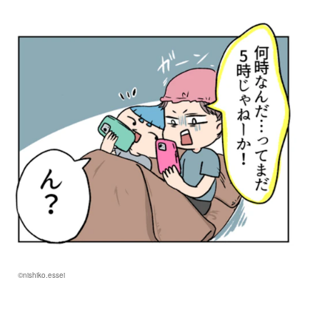
©nishiko.essei