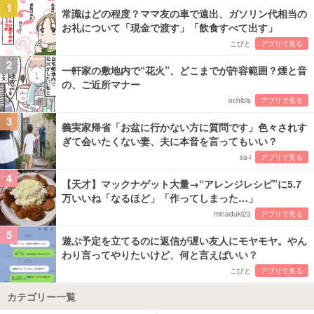
1
常識はどの程度？ママ友の車で遠出、ガソリン代相当の
お礼について「現金で渡す」「飲食すべて出す」
こびと
アプリで見る
2
一軒家の敷地内で“花火”、どこまでが許容範囲？煙と音
の、ご近所マナー
ochibis
アプリで見る
3
義実家帰省「お盆に行かない方に質問です」色々されす
ぎて会いたくない妻、夫に本音を言ってもいい？
sa-i
アプリで見る
4
【天才】マックナゲット大量→“アレンジレシピ”に5.7
万いいね「なるほど」「作ってしまった…」
minaduki23
アプリで見る
5
遊ぶ予定を立てるのに返信が遅い友人にモヤモヤ。やん
わり言ってやりたいけど、何と言えばいい？
こびと
アプリで見る
カテゴリー一覧