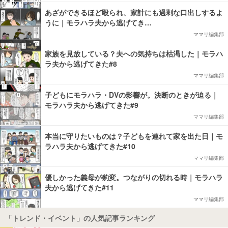
あざができるほど殴られ、家計にも過剰な口出しするよ
うに｜モラハラ夫から逃げてき…
ママリ編集部
家族を見放している？夫への気持ちは枯渇した｜モラハ
ラ夫から逃げてきた#8
ママリ編集部
子どもにモラハラ・DVの影響が。決断のときが迫る｜
モラハラ夫から逃げてきた#9
ママリ編集部
本当に守りたいものは？子どもを連れて家を出た日｜モ
ラハラ夫から逃げてきた#10
ママリ編集部
優しかった義母が豹変。つながりの切れる時｜モラハラ
夫から逃げてきた#11
ママリ編集部
「トレンド・イベント」の人気記事ランキング