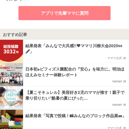
アプリで先輩ママに質問
おすすめ記事
結果発表「みんなで大共感!!💖ママリ川柳大会2025📜
🖋️」
ママリ公式
日本初※ビフィズス菌配合の『安心』を味方に。明治ほ
ほえみセミナー体験レポート
mamari
【夏こそキュレル】美容好き2児のママが推す！親子で
乗り切りたい“酷暑の夏にぴった…
mamari
結果発表「写真で投稿！📸みんなのブロック作品展🧱」
ママリ公式