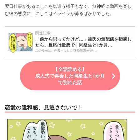
翌日仕事があるにしこを気遣う様子もなく、無神経に動画を楽し
む彼の態度に、にしこはイライラが募るばかりでした。
関連記事:
「前から思ってたけど…」彼氏の無配慮を指摘し
たら、反応は最悪で｜同級生と1か月…
この漫画は、作者・にしこ/体験談漫画(@…
【全話読める】
成人式で再会した同級生と1か月
で別れた話
恋愛の違和感、見逃さないで！