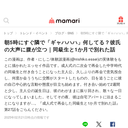
カテゴリー一覧
ママリ
妊活
トップ
トレンド・イベント
ブログ・SNS
朝5時にすぐ隣で「ギャハハハ」
朝5時にすぐ隣で「ギャハハハ」何してる？彼氏
妊娠
の大声に腹が立つ｜同級生と1か月で別れた話
出産
この漫画は、作者・にしこ/体験談漫画(@nishiko.essei)の実体験をも
とに描かれたエッセイ作品です。成人式の二次会で再会した中学時代
赤ちゃん・育児
の同級生と付き合うことになった主人公。久しぶりの再会で意気投合
子育て・家族
し、何度か会ううちに交際がスタートしたものの、日を追うごとに彼
の自己中心的な言動や態度が目立ち始めます。付き合い始めて2週間
病院
と少し。主人公の誕生日は、彼のわがままに振り回され、散々な一日
になってしまいました。そしてその夜、彼は自宅アパートに泊まるこ
美容・ファッション
とになりますが…。『成人式で再会した同級生と1か月で別れた話』
第27話をごらんください。
お仕事
2025年02月21日時点の情報です
住まい