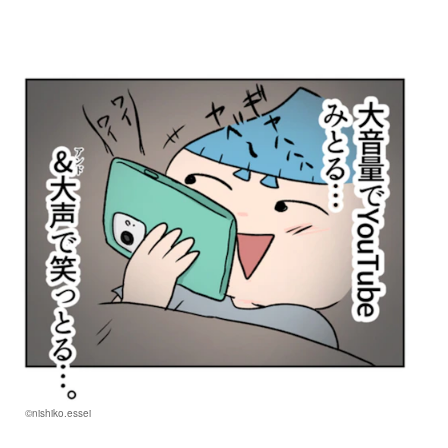
©nishiko.essei