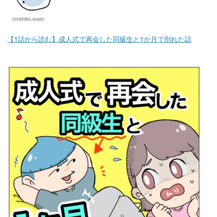
©nishiko.essei
【1話から読む】成人式で再会した同級生と1か月で別れた話