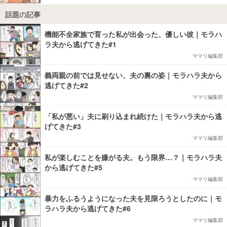
話題の記事
機能不全家族で育った私が出会った、優しい彼｜モラハ
ラ夫から逃げてきた#1
ママリ編集部
義両親の前では見せない、夫の裏の姿｜モラハラ夫から
逃げてきた#2
ママリ編集部
「私が悪い」夫に刷り込まれ続けた｜モラハラ夫から逃
げてきた#3
ママリ編集部
私が楽しむことを嫌がる夫。もう限界…？｜モラハラ夫
から逃げてきた#5
ママリ編集部
暴力をふるうようになった夫を見限ろうとしたのに｜モ
ラハラ夫から逃げてきた#6
ママリ編集部