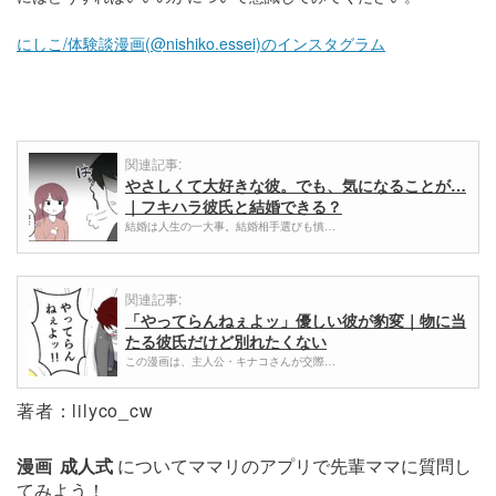
にしこ/体験談漫画(@nishiko.essei)のインスタグラム
関連記事:
やさしくて大好きな彼。でも、気になることが…
｜フキハラ彼氏と結婚できる？
結婚は人生の一大事。結婚相手選びも慎…
関連記事:
「やってらんねぇよッ」優しい彼が豹変｜物に当
たる彼氏だけど別れたくない
この漫画は、主人公・キナコさんが交際…
著者：lilyco_cw
漫画
成人式
についてママリのアプリで先輩ママに質問し
てみよう！