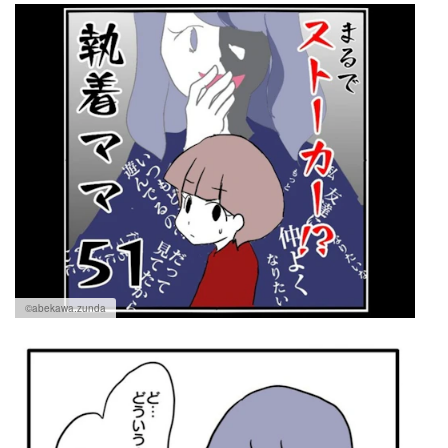
©abekawa.zunda