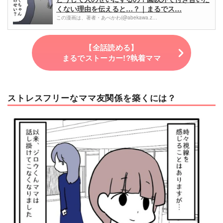
くない理由を伝えると…？｜まるでス…
この漫画は、著者・あべかわ(@abekawa.z…
【全話読める】
まるでストーカー!?執着ママ
ストレスフリーなママ友関係を築くには？