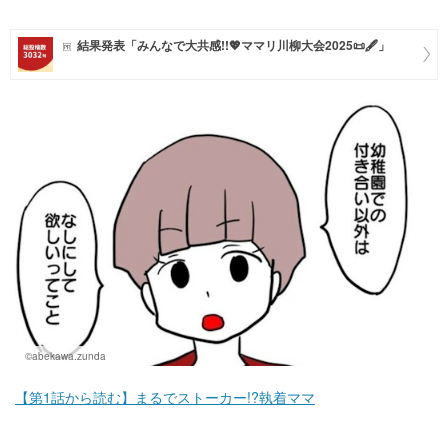
マネー
結果発表「みんなで大共感!!💖ママリ川柳大会2025📜🖋️」
トレンド・イベント
©abekawa.zunda
【第1話から読む】まるでストーカー!?執着ママ