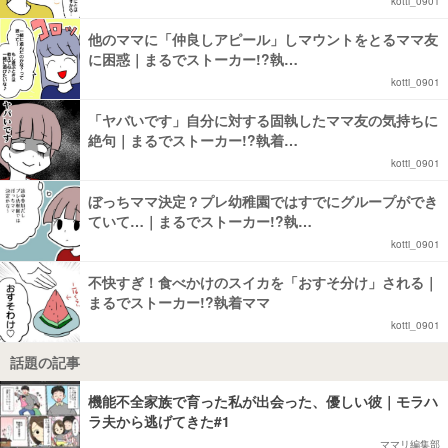
kotti_0901
他のママに「仲良しアピール」しマウントをとるママ友
に困惑｜まるでストーカー!?執…
kotti_0901
「ヤバいです」自分に対する固執したママ友の気持ちに
絶句｜まるでストーカー!?執着…
kotti_0901
ぼっちママ決定？プレ幼稚園ではすでにグループができ
ていて…｜まるでストーカー!?執…
kotti_0901
不快すぎ！食べかけのスイカを「おすそ分け」される｜
まるでストーカー!?執着ママ
kotti_0901
話題の記事
機能不全家族で育った私が出会った、優しい彼｜モラハ
ラ夫から逃げてきた#1
ママリ編集部