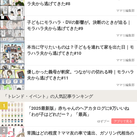
ラ夫から逃げてきた#8
ママリ編集部
子どもにモラハラ・DVの影響が。決断のときが迫る｜
モラハラ夫から逃げてきた#9
ママリ編集部
本当に守りたいものは？子どもを連れて家を出た日｜モ
ラハラ夫から逃げてきた#10
ママリ編集部
優しかった義母が豹変。つながりの切れる時｜モラハラ
夫から逃げてきた#11
ママリ編集部
「トレンド・イベント」の人気記事ランキング
1
「2025最新版」赤ちゃんのヘアカタログに9万いいね
「わが子はどれだー？」「最高」
ゆずプー
アプリで見る
2
常識はどの程度？ママ友の車で遠出、ガソリン代相当の