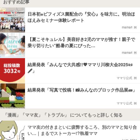
おすすめ記事
日本初※ビフィズス菌配合の『安心』を味方に。明治ほ
ほえみセミナー体験レポート
mamari
【夏こそキュレル】美容好き2児のママが推す！親子で
乗り切りたい“酷暑の夏にぴった…
mamari
結果発表「みんなで大共感!!💖ママリ川柳大会2025📜
🖋️」
ママリ公式
結果発表「写真で投稿！📸みんなのブロック作品展🧱」
ママリ公式
「漫画」「ママ友」「トラブル」 についてもっと詳しく知る
ママ友の付きまといに疲弊するころ、別のママと知り合
い…｜まるでストーカー!?執着ママ