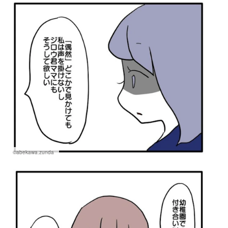
©abekawa.zunda