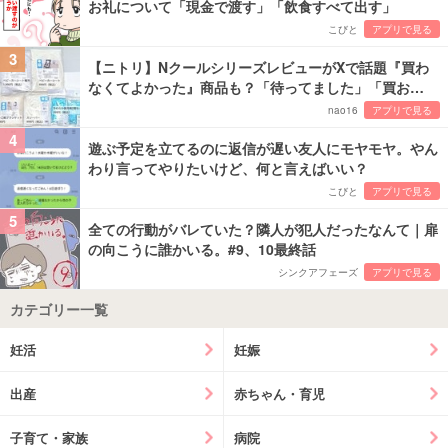
お礼について「現金で渡す」「飲食すべて出す」
こびと
アプリで見る
3
【ニトリ】NクールシリーズレビューがXで話題『買わ
なくてよかった』商品も？「待ってました」「買お…
nao16
アプリで見る
4
遊ぶ予定を立てるのに返信が遅い友人にモヤモヤ。やん
わり言ってやりたいけど、何と言えばいい？
こびと
アプリで見る
5
全ての行動がバレていた？隣人が犯人だったなんて｜扉
の向こうに誰かいる。#9、10最終話
シンクアフェーズ
アプリで見る
カテゴリー一覧
妊活
妊娠
出産
赤ちゃん・育児
子育て・家族
病院