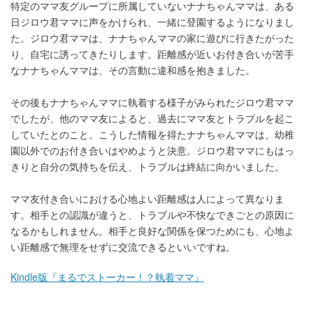
特定のママ友グループに所属していないナナちゃんママは、ある
日ジロウ君ママに声をかけられ、一緒に登園するようになりまし
た。ジロウ君ママは、ナナちゃんママの家に遊びに行きたがった
り、自宅に誘ってきたりします。距離感が近いお付き合いが苦手
なナナちゃんママは、その言動に違和感を抱きました。
その後もナナちゃんママに執着する様子がみられたジロウ君ママ
でしたが、他のママ友によると、過去にママ友とトラブルを起こ
していたとのこと。こうした情報を得たナナちゃんママは、幼稚
園以外でのお付き合いはやめようと決意。ジロウ君ママにもはっ
きりと自分の気持ちを伝え、トラブルは終結に向かいました。
ママ友付き合いにおける心地よい距離感は人によって異なりま
す。相手との認識が違うと、トラブルや不快なできごとの原因に
なるかもしれません。相手と良好な関係を保つためにも、心地よ
い距離感で無理をせずに交流できるといいですね。
Kindle版『まるでストーカー！？執着ママ』