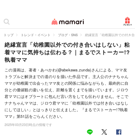
カテゴリー一覧
ママリ
妊活
トップ
トレンド・イベント
ブログ・SNS
絶縁宣言「幼稚園以外での付き合
絶縁宣言「幼稚園以外での付き合いはしない」粘
妊娠
着ママに気持ちは伝わる？｜まるでストーカー!?
出産
執着ママ
赤ちゃん・育児
この漫画は、著者・あべかわ(@abekawa.zunda)さんによる、ママ友
トラブルと解決までの道のりを描いた作品です。主人公のナナちゃん
子育て・家族
ママが幼稚園で出会ったママ友との関係に悩みながらも、最終的に自
分との価値観の違いを伝え、距離を置くまでを描いています。ジロウ
病院
君ママにはオブラートに包んだ言い方をしても伝わりません。そこで
ナナちゃんママは、ジロウ君ママに「幼稚園以外では付き合いはなし
美容・ファッション
にしてほしい」とはっきりと伝えました。『まるでストーカー!?執着
ママ』第51話をごらんください。
お仕事
2025年03月23日時点の情報です
住まい