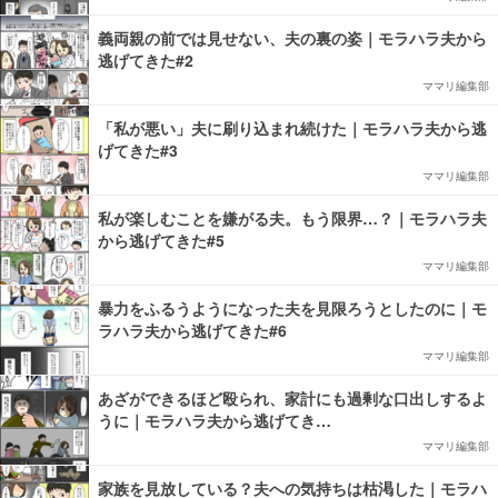
義両親の前では見せない、夫の裏の姿｜モラハラ夫から
逃げてきた#2
ママリ編集部
「私が悪い」夫に刷り込まれ続けた｜モラハラ夫から逃
げてきた#3
ママリ編集部
私が楽しむことを嫌がる夫。もう限界…？｜モラハラ夫
から逃げてきた#5
ママリ編集部
暴力をふるうようになった夫を見限ろうとしたのに｜モ
ラハラ夫から逃げてきた#6
ママリ編集部
あざができるほど殴られ、家計にも過剰な口出しするよ
うに｜モラハラ夫から逃げてき…
ママリ編集部
家族を見放している？夫への気持ちは枯渇した｜モラハ