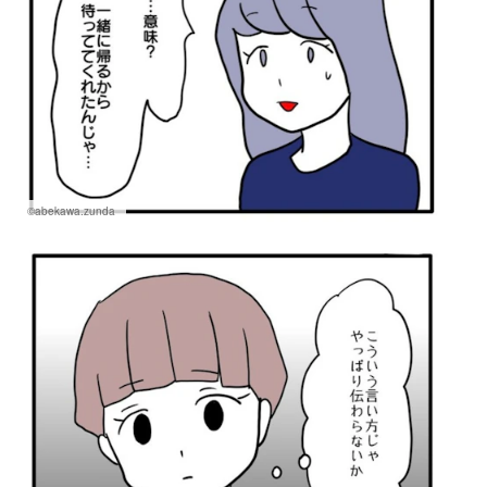
©abekawa.zunda