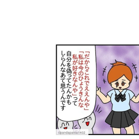
©pandapanta1402