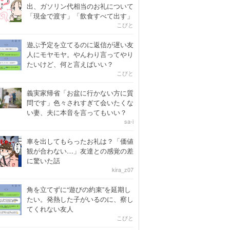
出、ガソリン代相当のお礼について
「現金で渡す」「飲食すべて出す」
こびと
遊ぶ予定を立てるのに返信が遅い友
人にモヤモヤ。やんわり言ってやり
たいけど、何と言えばいい？
こびと
義実家帰省「お盆に行かない方に質
問です」色々されすぎて会いたくな
い妻、夫に本音を言ってもいい？
sa-i
車を出してもらったお礼は？「価値
観が合わない…」友達との感覚の差
に驚いた話
kira_z07
角を立てずに“遊びの約束”を延期し
たい。発熱した子がいるのに、察し
てくれない友人
こびと