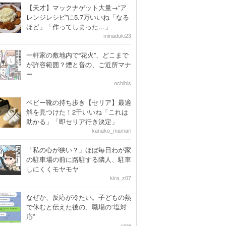
【天才】マックナゲット大量→“ア
レンジレシピ”に5.7万いいね「なる
ほど」「作ってしまった…」
minaduki23
一軒家の敷地内で“花火”、どこまで
が許容範囲？煙と音の、ご近所マナ
ー
ochibis
ベビー靴の持ち歩き【セリア】最適
解を見つけた！2千いいね「これは
助かる」「即セリア行き決定」
kanako_mamari
「私の心が狭い？」ほぼ毎日わが家
の駐車場の前に路駐する隣人、駐車
しにくくモヤモヤ
kira_z07
なぜか、反応が冷たい。子どもの熱
で休むと伝えた後の、職場の“塩対
応”
ume