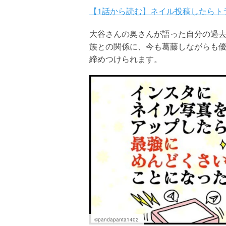
【1話から読む】ネイル投稿したらト
大谷さんの奥さんが語った自分の過
族との関係に、今も葛藤しながらも
締めつけられます。
©pandapanta1402