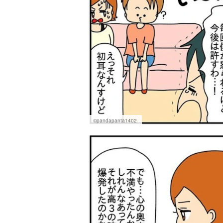
©pandapanta1402