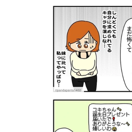
©pandapanta1402