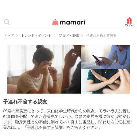
カテゴリー一覧
ママリ
妊活
トップ
トレンド・イベント
ブログ・SNS
子連れ不倫する親友
妊娠
出産
赤ちゃん・育児
子育て・家族
病院
子連れ不倫する親友
美容・ファッション
29歳の奈美恵にとって、真由は学生時代からの親友。モラハラ夫に苦し
む真由を心配してきた奈美恵でしたが、念願の別居を機に彼女は豹変し
ます。独身男性との不倫に溺れていく真由に困惑し、関わり方に悩む奈
お仕事
美恵は…。『子連れ不倫する親友』をごらんください。
住まい