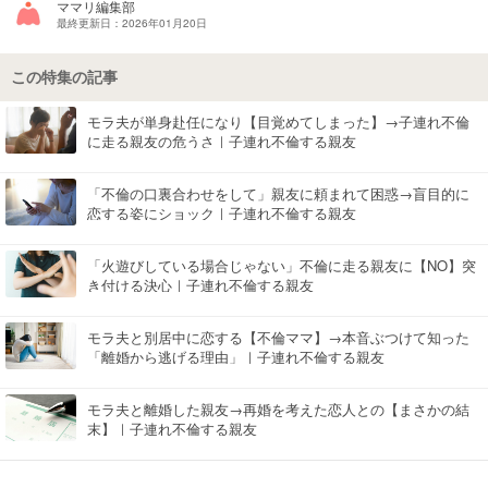
ママリ編集部
最終更新日：2026年01月20日
マネー
この特集の記事
トレンド・イベント
モラ夫が単身赴任になり【目覚めてしまった】→子連れ不倫
に走る親友の危うさ｜子連れ不倫する親友
「不倫の口裏合わせをして」親友に頼まれて困惑→盲目的に
恋する姿にショック｜子連れ不倫する親友
「火遊びしている場合じゃない」不倫に走る親友に【NO】突
き付ける決心｜子連れ不倫する親友
モラ夫と別居中に恋する【不倫ママ】→本音ぶつけて知った
「離婚から逃げる理由」｜子連れ不倫する親友
モラ夫と離婚した親友→再婚を考えた恋人との【まさかの結
末】｜子連れ不倫する親友