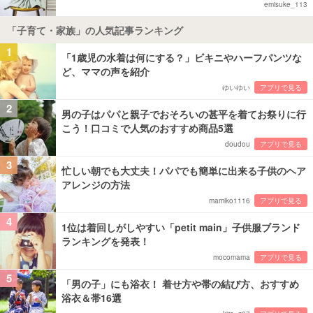
emisuke_113
「子育て・家族」の人気記事ランキング
1
「1歳児の水着は何にする？」ビキニやハーフパンツな
ど、ママの声を紹介
ゆいゆい
アプリで見る
2
男の子はパパと親子でおそろいの甚平を着てお祭りに行
こう！口コミで人気のおすすめ商品5選
doudou
アプリで見る
3
忙しい朝でも大丈夫！パパでも簡単に出来る子供のヘア
アレンジの方法
mamiko1116
アプリで見る
4
1位は着回しがしやすい「petit main」子供服ブランド
ランキングを発表！
mocomama
アプリで見る
5
「男の子」にも浴衣！ 着せ方や帯の結び方、おすすめ
浴衣＆帯16選