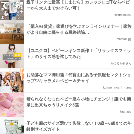
親子リンクに最高【しまむら】カレッジロゴTならベビ
ーから大人までおそろい可！
riririnrinmama
「購入vs賃貸」家選びを学ぶオンラインセミナー｜家族
がより自由に暮らせる最終結論…
mamari
【ユニクロ】ベビーレギンス新作！「リラックスフィッ
ト」のサイズ感を試してみた
かえるかあさん
お洒落なママ御用達！代官山にある子供服セレクトショ
ップ♡キャラメルベビー＆チャイ…
kurumi_mochi_mana
着られなくなったベビー服を小物にチェンジ！誰でも簡
単に出来ちゃうリメイク5選
kira_z07
子ども服のサイズ選びで失敗しない！0歳～6歳までの年
齢別サイズガイド