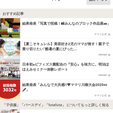
おすすめ記事
結果発表「写真で投稿！📸みんなのブロック作品展🧱」
ママリ公式
【夏こそキュレル】美容好き2児のママが推す！親子で
乗り切りたい“酷暑の夏にぴった…
mamari
日本初※ビフィズス菌配合の『安心』を味方に。明治ほ
ほえみセミナー体験レポート
mamari
結果発表「みんなで大共感!!💖ママリ川柳大会2025📜
🖋️」
ママリ公式
「子供服」「バースデイ」「futafuta」 についてもっと詳しく知る