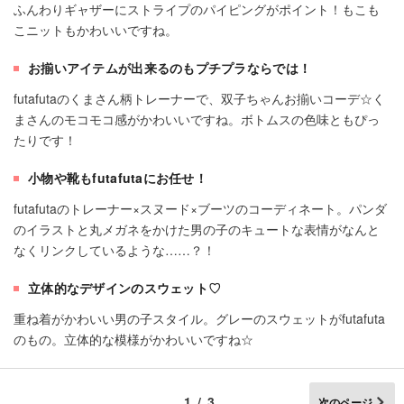
ふんわりギャザーにストライプのパイピングがポイント！もこも
こニットもかわいいですね。
お揃いアイテムが出来るのもプチプラならでは！
futafutaのくまさん柄トレーナーで、双子ちゃんお揃いコーデ☆く
まさんのモコモコ感がかわいいですね。ボトムスの色味ともぴっ
たりです！
小物や靴もfutafutaにお任せ！
futafutaのトレーナー×スヌード×ブーツのコーディネート。パンダ
のイラストと丸メガネをかけた男の子のキュートな表情がなんと
なくリンクしているような……？！
立体的なデザインのスウェット♡
重ね着がかわいい男の子スタイル。グレーのスウェットがfutafuta
のもの。立体的な模様がかわいいですね☆
1/3
次のページ