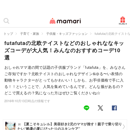
カテゴリー一覧
ママリ
妊活
トップ
子育て・家族
子供服・キッズファッション
futafutaの北欧テ
futafutaの北欧テイストなどのおしゃれななキッ
妊娠
ズコーデが大人気！みんなのおすすめコーデ10
出産
選
赤ちゃん・育児
おしゃれママ達の間で話題の子供服ブランド「futafuta」を、みなさん
ご存知ですか？北欧テイストのおしゃれなデザイン&ゆる〜い表情の
子育て・家族
動物キャラクターがとってもかわいい！しかも、お手頃価格で手に入
る！！ということで、人気を集めているんです。どんな服があるの？
病院
どこで買えるの？気になった方はぜひご覧くださいね☆
2016年10月13日時点の情報です
美容・ファッション
お仕事
【夏こそキュレル】美容好き2児のママが推す！親子で乗り切り
住まい
たい“酷暑の夏にぴったりのスキンケア”