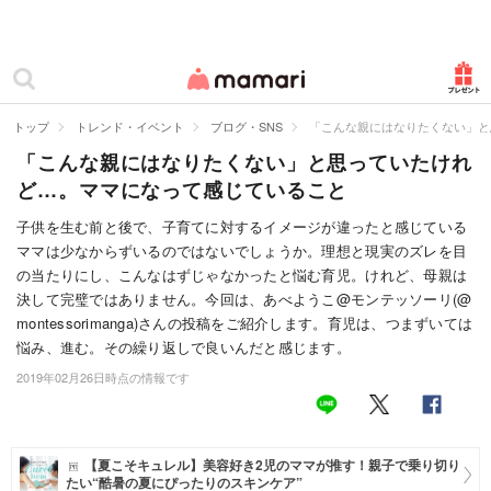
カテゴリー一覧
ママリ
妊活
トップ
トレンド・イベント
ブログ・SNS
「こんな親にはなりたくない」と
「こんな親にはなりたくない」と思っていたけれ
妊娠
ど…。ママになって感じていること
出産
子供を生む前と後で、子育てに対するイメージが違ったと感じている
ママは少なからずいるのではないでしょうか。理想と現実のズレを目
赤ちゃん・育児
の当たりにし、こんなはずじゃなかったと悩む育児。けれど、母親は
子育て・家族
決して完璧ではありません。今回は、あべようこ@モンテッソーリ(@
montessorimanga)さんの投稿をご紹介します。育児は、つまずいては
病院
悩み、進む。その繰り返しで良いんだと感じます。
2019年02月26日時点の情報です
美容・ファッション
お仕事
【夏こそキュレル】美容好き2児のママが推す！親子で乗り切り
住まい
たい“酷暑の夏にぴったりのスキンケア”