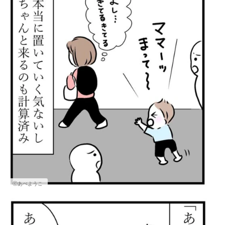
ⓒあべようこ