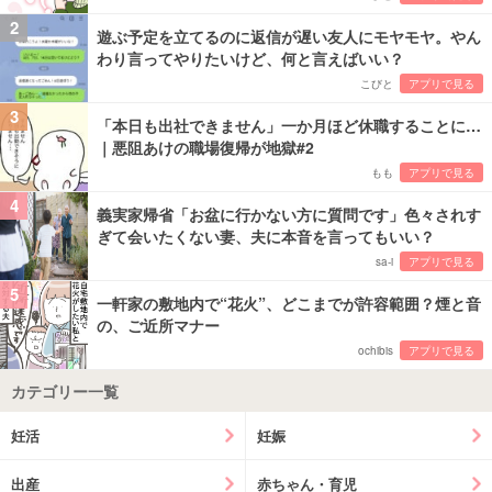
2
遊ぶ予定を立てるのに返信が遅い友人にモヤモヤ。やん
わり言ってやりたいけど、何と言えばいい？
こびと
アプリで見る
3
「本日も出社できません」一か月ほど休職することに…
｜悪阻あけの職場復帰が地獄#2
もも
アプリで見る
4
義実家帰省「お盆に行かない方に質問です」色々されす
ぎて会いたくない妻、夫に本音を言ってもいい？
sa-i
アプリで見る
5
一軒家の敷地内で“花火”、どこまでが許容範囲？煙と音
の、ご近所マナー
ochibis
アプリで見る
カテゴリー一覧
妊活
妊娠
出産
赤ちゃん・育児