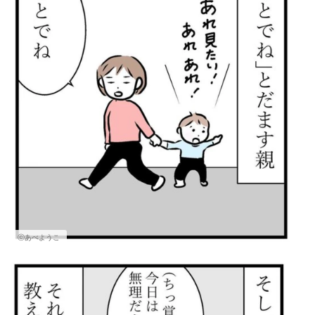
ⓒあべようこ