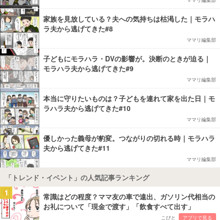
ママリ編集部
家族を見放している？夫への気持ちは枯渇した｜モラハ
ラ夫から逃げてきた#8
ママリ編集部
子どもにモラハラ・DVの影響が。決断のときが迫る｜
モラハラ夫から逃げてきた#9
ママリ編集部
本当に守りたいものは？子どもを連れて家を出た日｜モ
ラハラ夫から逃げてきた#10
ママリ編集部
優しかった義母が豹変。つながりの切れる時｜モラハラ
夫から逃げてきた#11
ママリ編集部
「トレンド・イベント」の人気記事ランキング
1
常識はどの程度？ママ友の車で遠出、ガソリン代相当の
お礼について「現金で渡す」「飲食すべて出す」
こびと
アプリで見る