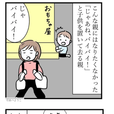
ⓒあべようこ