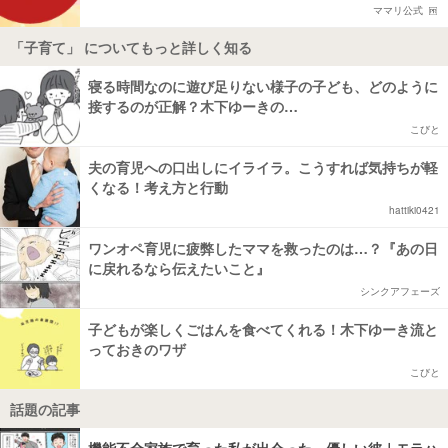
ママリ公式
「子育て」 についてもっと詳しく知る
寝る時間なのに遊び足りない様子の子ども、どのように
接するのが正解？木下ゆーきの…
こびと
夫の育児への口出しにイライラ。こうすれば気持ちが軽
くなる！考え方と行動
hattiki0421
ワンオペ育児に疲弊したママを救ったのは…？『あの日
に戻れるなら伝えたいこと』
シンクアフェーズ
子どもが楽しくごはんを食べてくれる！木下ゆーき流と
っておきのワザ
こびと
話題の記事