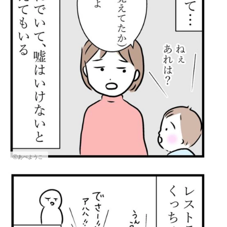
ⓒあべようこ