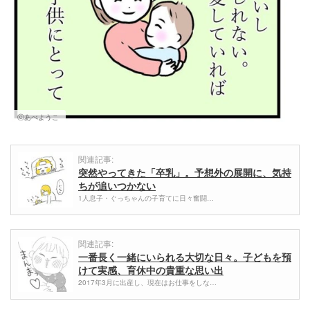
ⓒあべようこ
関連記事:
突然やってきた「卒乳」。予想外の展開に、気持
ちが追いつかない
1人息子・ぐっちゃんの子育てに日々奮闘…
関連記事:
一番長く一緒にいられる大切な日々。子どもを預
けて実感、育休中の貴重な思い出
2017年3月に出産し、現在はお仕事をしな…