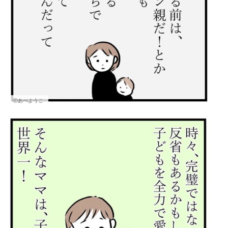
ⓒあべようこ