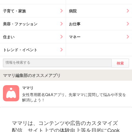
子育て・家族
病院
美容・ファッション
お仕事
住まい
マネー
トレンド・イベント
ママリ編集部のオススメアプリ
ママリ
女性専用匿名Q&Aアプリ。先輩ママに質問して悩みや不安を
解消しよう！
フォローしてね！ママリ公式アカウント
ママリは、コンテンツや広告のカスタマイズ
妊娠〜子育て中のお役立ち情報を配信中
配信、サイト上での体験向上等を目的にCook