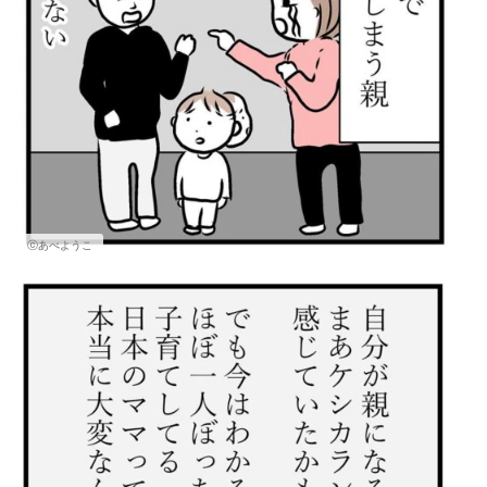
ⓒあべようこ