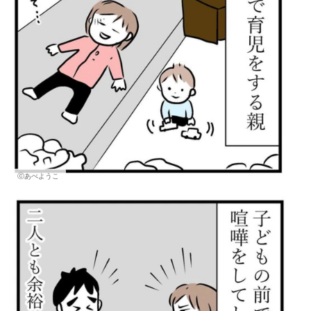
ⓒあべようこ