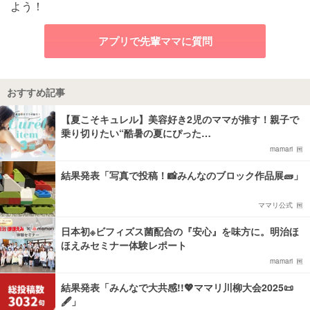
よう！
アプリで先輩ママに質問
おすすめ記事
【夏こそキュレル】美容好き2児のママが推す！親子で
乗り切りたい“酷暑の夏にぴった…
mamari
結果発表「写真で投稿！📸みんなのブロック作品展🧱」
ママリ公式
日本初※ビフィズス菌配合の『安心』を味方に。明治ほ
ほえみセミナー体験レポート
mamari
結果発表「みんなで大共感!!💖ママリ川柳大会2025📜
🖋️」