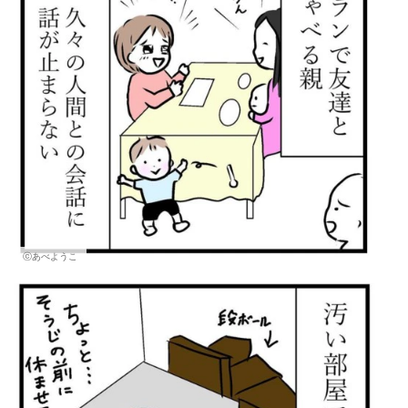
ⓒあべようこ