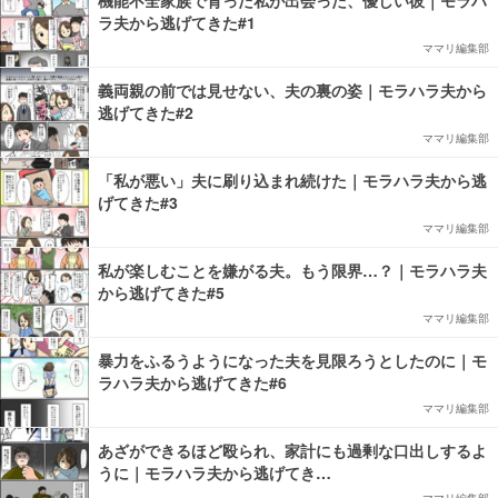
機能不全家族で育った私が出会った、優しい彼｜モラハ
ラ夫から逃げてきた#1
ママリ編集部
義両親の前では見せない、夫の裏の姿｜モラハラ夫から
逃げてきた#2
ママリ編集部
「私が悪い」夫に刷り込まれ続けた｜モラハラ夫から逃
げてきた#3
ママリ編集部
私が楽しむことを嫌がる夫。もう限界…？｜モラハラ夫
から逃げてきた#5
ママリ編集部
暴力をふるうようになった夫を見限ろうとしたのに｜モ
ラハラ夫から逃げてきた#6
ママリ編集部
あざができるほど殴られ、家計にも過剰な口出しするよ
うに｜モラハラ夫から逃げてき…