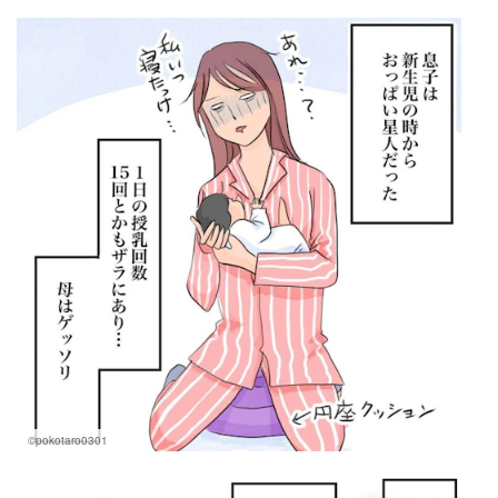
©pokotaro0301