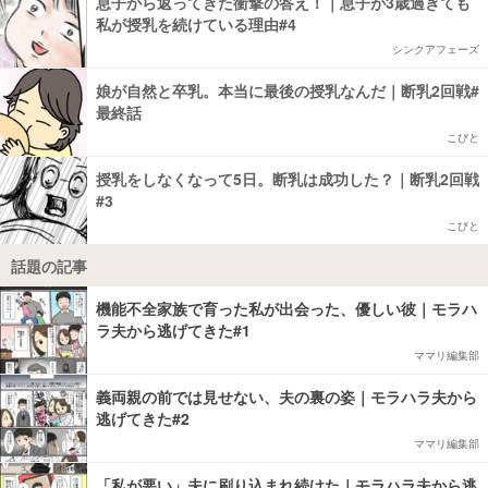
息子から返ってきた衝撃の答え！｜息子が3歳過ぎても
私が授乳を続けている理由#4
シンクアフェーズ
娘が自然と卒乳。本当に最後の授乳なんだ｜断乳2回戦#
最終話
こびと
授乳をしなくなって5日。断乳は成功した？｜断乳2回戦
#3
こびと
話題の記事
機能不全家族で育った私が出会った、優しい彼｜モラハ
ラ夫から逃げてきた#1
ママリ編集部
義両親の前では見せない、夫の裏の姿｜モラハラ夫から
逃げてきた#2
ママリ編集部
「私が悪い」夫に刷り込まれ続けた｜モラハラ夫から逃