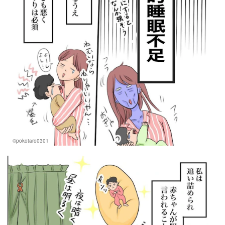
©pokotaro0301