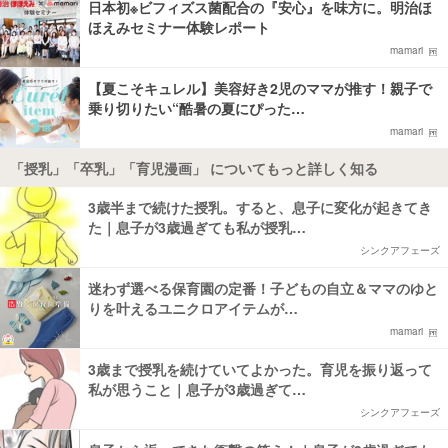
日本初※ビフィズス菌配合の『安心』を味方に。明治ほ
ほえみセミナー体験レポート
mamari
【夏こそキュレル】美容好き2児のママが推す！親子で
乗り切りたい“酷暑の夏にぴった…
mamari
「授乳」「卒乳」「育児漫画」 についてもっと詳しく知る
3歳半まで続けた授乳。すると、息子に変化が起きてき
た｜息子が3歳過ぎても私が授乳…
シンクアフェーズ
迷わず選べる保育園の定番！子どもの自立＆ママのゆと
りを叶えるユニクロアイテムが…
mamari
3歳まで授乳を続けていてよかった。育児を振り返って
私が思うこと｜息子が3歳過ぎて…
シンクアフェーズ