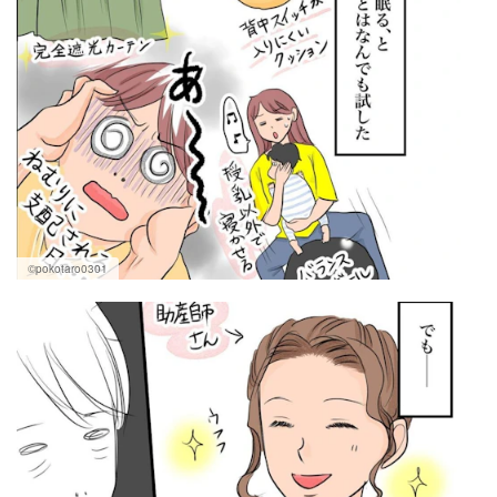
©pokotaro0301