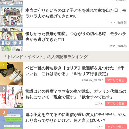
本当に守りたいものは？子どもを連れて家を出た日｜モ
ラハラ夫から逃げてきた#10
ママリ編集部
優しかった義母が豹変。つながりの切れる時｜モラハラ
夫から逃げてきた#11
ママリ編集部
「トレンド・イベント」の人気記事ランキング
1
ベビー靴の持ち歩き【セリア】最適解を見つけた！2千
いいね「これは助かる」「即セリア行き決定」
kanako_mamari
アプリで見る
2
常識はどの程度？ママ友の車で遠出、ガソリン代相当の
お礼について「現金で渡す」「飲食すべて出す」
こびと
アプリで見る
3
遊ぶ予定を立てるのに返信が遅い友人にモヤモヤ。やん
わり言ってやりたいけど、何と言えばいい？
こびと
アプリで見る