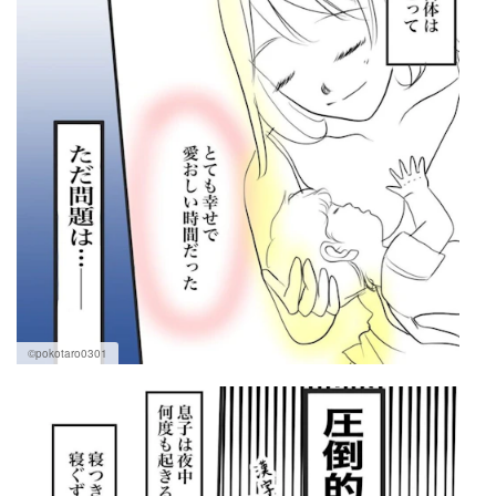
©pokotaro0301