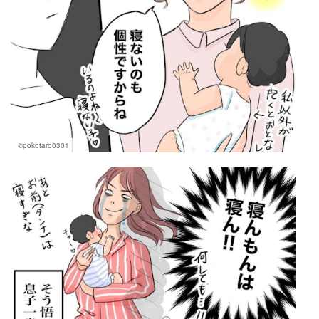
©pokotaro0301