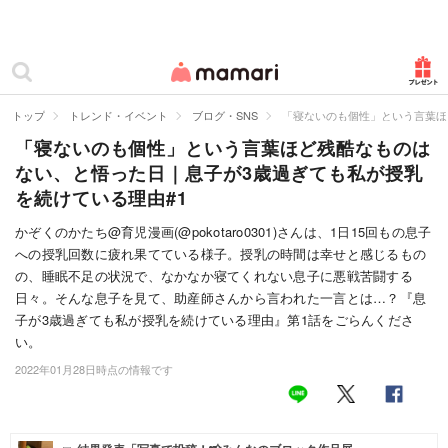
カテゴリー一覧
ママリ
妊活
トップ
トレンド・イベント
ブログ・SNS
「寝ないのも個性」という言葉ほ
「寝ないのも個性」という言葉ほど残酷なものは
妊娠
ない、と悟った日｜息子が3歳過ぎても私が授乳
出産
を続けている理由#1
赤ちゃん・育児
かぞくのかたち@育児漫画(@pokotaro0301)さんは、1日15回もの息子
への授乳回数に疲れ果てている様子。授乳の時間は幸せと感じるもの
子育て・家族
の、睡眠不足の状況で、なかなか寝てくれない息子に悪戦苦闘する
日々。そんな息子を見て、助産師さんから言われた一言とは…？『息
病院
子が3歳過ぎても私が授乳を続けている理由』第1話をごらんくださ
い。
美容・ファッション
2022年01月28日時点の情報です
お仕事
住まい