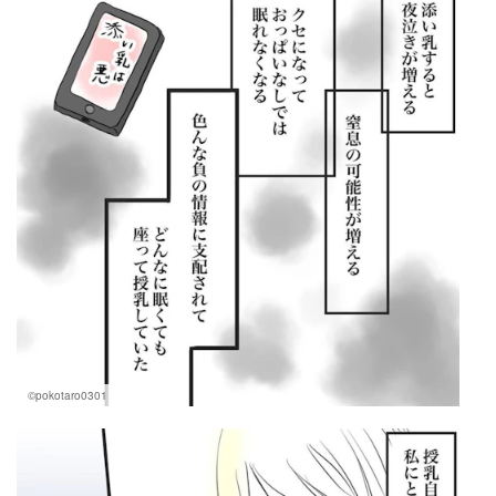
©pokotaro0301