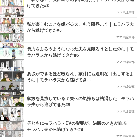
げてきた#3
ママリ編集部
私が楽しむことを嫌がる夫。もう限界…？｜モラハラ夫
から逃げてきた#5
ママリ編集部
暴力をふるうようになった夫を見限ろうとしたのに｜モ
ラハラ夫から逃げてきた#6
ママリ編集部
あざができるほど殴られ、家計にも過剰な口出しするよ
うに｜モラハラ夫から逃げてき…
ママリ編集部
家族を見放している？夫への気持ちは枯渇した｜モラハ
ラ夫から逃げてきた#8
ママリ編集部
子どもにモラハラ・DVの影響が。決断のときが迫る｜
モラハラ夫から逃げてきた#9
ママリ編集部