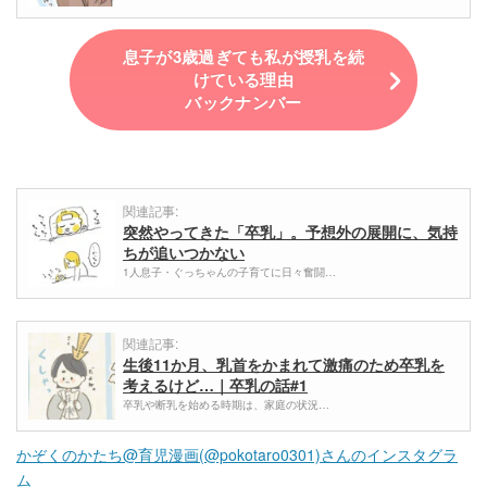
息子が3歳過ぎても私が授乳を続
けている理由
バックナンバー
関連記事:
突然やってきた「卒乳」。予想外の展開に、気持
ちが追いつかない
1人息子・ぐっちゃんの子育てに日々奮闘…
関連記事:
生後11か月、乳首をかまれて激痛のため卒乳を
考えるけど…｜卒乳の話#1
卒乳や断乳を始める時期は、家庭の状況…
かぞくのかたち@育児漫画(@pokotaro0301)さんのインスタグラ
ム