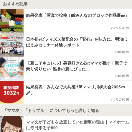
おすすめ記事
結果発表「写真で投稿！📸みんなのブロック作品展🧱」
ママリ公式
日本初※ビフィズス菌配合の『安心』を味方に。明治ほ
ほえみセミナー体験レポート
mamari
【夏こそキュレル】美容好き2児のママが推す！親子で
乗り切りたい“酷暑の夏にぴった…
mamari
結果発表「みんなで大共感!!💖ママリ川柳大会2025📜
🖋️」
ママリ公式
「ママ友」「トラブル」 についてもっと詳しく知る
ママ友が子どもを放置していた衝撃の理由｜マイホーム
に毎日来る子#20