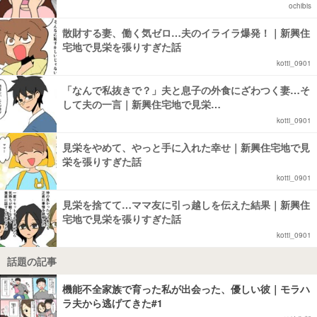
ochibis
散財する妻、働く気ゼロ…夫のイライラ爆発！｜新興住
宅地で見栄を張りすぎた話
kotti_0901
「なんで私抜きで？」夫と息子の外食にざわつく妻…そ
して夫の一言｜新興住宅地で見栄…
kotti_0901
見栄をやめて、やっと手に入れた幸せ｜新興住宅地で見
栄を張りすぎた話
kotti_0901
見栄を捨てて…ママ友に引っ越しを伝えた結果｜新興住
宅地で見栄を張りすぎた話
kotti_0901
話題の記事
機能不全家族で育った私が出会った、優しい彼｜モラハ
ラ夫から逃げてきた#1