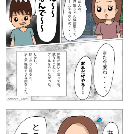
©mocchi_kakei