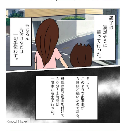
©mocchi_kakei