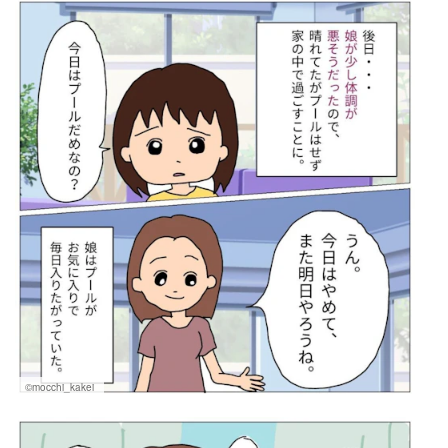
©mocchi_kakei