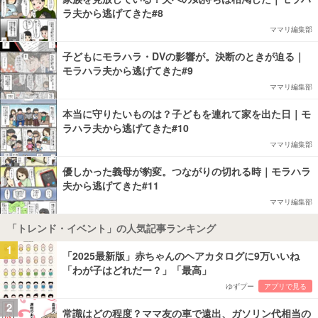
ラ夫から逃げてきた#8
ママリ編集部
子どもにモラハラ・DVの影響が。決断のときが迫る｜
モラハラ夫から逃げてきた#9
ママリ編集部
本当に守りたいものは？子どもを連れて家を出た日｜モ
ラハラ夫から逃げてきた#10
ママリ編集部
優しかった義母が豹変。つながりの切れる時｜モラハラ
夫から逃げてきた#11
ママリ編集部
「トレンド・イベント」の人気記事ランキング
1
「2025最新版」赤ちゃんのヘアカタログに9万いいね
「わが子はどれだー？」「最高」
ゆずプー
アプリで見る
2
常識はどの程度？ママ友の車で遠出、ガソリン代相当の