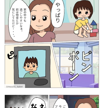
©mocchi_kakei