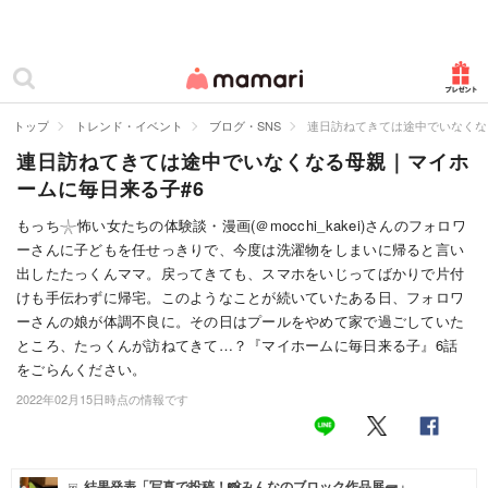
カテゴリー一覧
ママリ
妊活
トップ
トレンド・イベント
ブログ・SNS
連日訪ねてきては途中でいなくな
連日訪ねてきては途中でいなくなる母親｜マイホ
妊娠
ームに毎日来る子#6
出産
もっち𓇼怖い女たちの体験談・漫画(＠mocchi_kakei)さんのフォロワ
ーさんに子どもを任せっきりで、今度は洗濯物をしまいに帰ると言い
赤ちゃん・育児
出したたっくんママ。戻ってきても、スマホをいじってばかりで片付
子育て・家族
けも手伝わずに帰宅。このようなことが続いていたある日、フォロワ
ーさんの娘が体調不良に。その日はプールをやめて家で過ごしていた
病院
ところ、たっくんが訪ねてきて…？『マイホームに毎日来る子』6話
をごらんください。
美容・ファッション
2022年02月15日時点の情報です
お仕事
住まい
結果発表「写真で投稿！📸みんなのブロック作品展🧱」