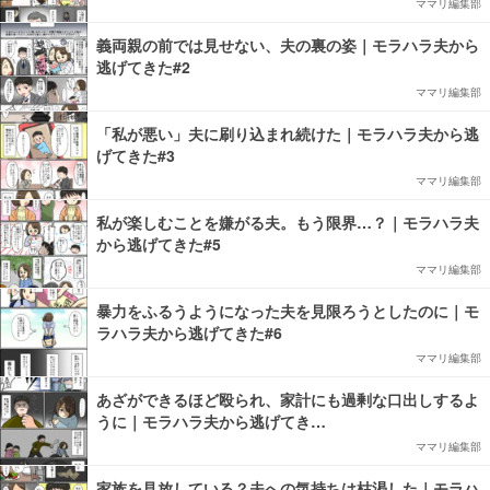
ママリ編集部
義両親の前では見せない、夫の裏の姿｜モラハラ夫から
逃げてきた#2
ママリ編集部
「私が悪い」夫に刷り込まれ続けた｜モラハラ夫から逃
げてきた#3
ママリ編集部
私が楽しむことを嫌がる夫。もう限界…？｜モラハラ夫
から逃げてきた#5
ママリ編集部
暴力をふるうようになった夫を見限ろうとしたのに｜モ
ラハラ夫から逃げてきた#6
ママリ編集部
あざができるほど殴られ、家計にも過剰な口出しするよ
うに｜モラハラ夫から逃げてき…
ママリ編集部
家族を見放している？夫への気持ちは枯渇した｜モラハ