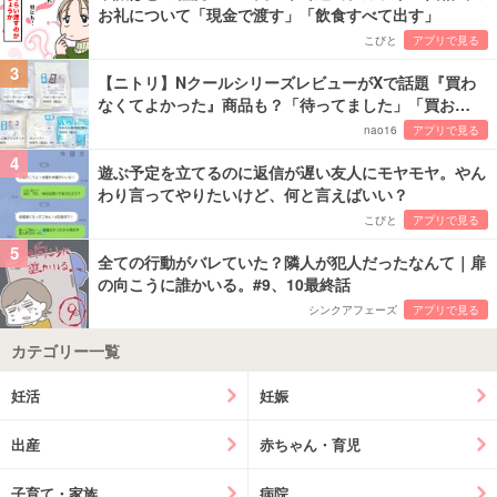
お礼について「現金で渡す」「飲食すべて出す」
こびと
アプリで見る
3
【ニトリ】NクールシリーズレビューがXで話題『買わ
なくてよかった』商品も？「待ってました」「買お…
nao16
アプリで見る
4
遊ぶ予定を立てるのに返信が遅い友人にモヤモヤ。やん
わり言ってやりたいけど、何と言えばいい？
こびと
アプリで見る
5
全ての行動がバレていた？隣人が犯人だったなんて｜扉
の向こうに誰かいる。#9、10最終話
シンクアフェーズ
アプリで見る
カテゴリー一覧
妊活
妊娠
出産
赤ちゃん・育児
子育て・家族
病院