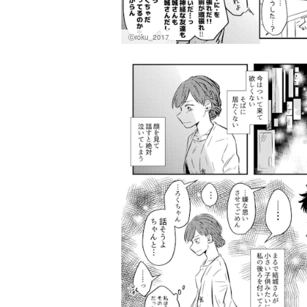
ⓒroku_2017