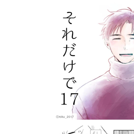
ⓒroku_2017