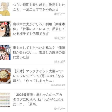
つらい時期を乗り越え、決意をした
こと｜一泊二日ママをやめた日
ゆずプー
出張中に夫がデリヘル利用「興味本
位」「仕事のストレスで」反省して
いる様子でも信用できず
kira_z07
車を出してもらったお礼は？「価値
観が合わない…」友達との感覚の差
に驚いた話
kira_z07
【天才】マックナゲット大量→“ア
レンジレシピ”に5.7万いいね「なる
ほど」「作ってしまった…」
minaduki23
「2025最新版」赤ちゃんのヘアカ
タログに9万いいね「わが子はどれ
だー？」「最高」
ゆずプー