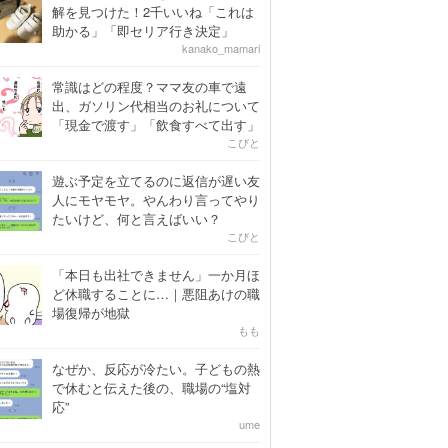
解を見つけた！2千いいね「これは
助かる」「即セリア行き決定」
kanako_mamari
常識はどの程度？ママ友の車で遠
出、ガソリン代相当のお礼について
「現金で渡す」「飲食すべて出す」
こびと
遊ぶ予定を立てるのに返信が遅い友
人にモヤモヤ。やんわり言ってやり
たいけど、何と言えばいい？
こびと
「本日も出社できません」一か月ほ
ど休職することに…｜悪阻あけの職
場復帰が地獄
もも
なぜか、反応が冷たい。子どもの熱
で休むと伝えた後の、職場の“塩対
応”
ume