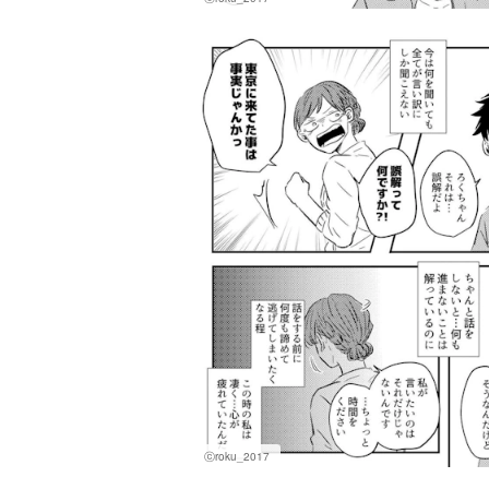
ⓒroku_2017