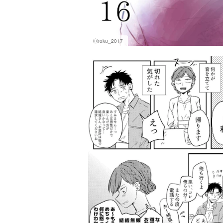
ⓒroku_2017