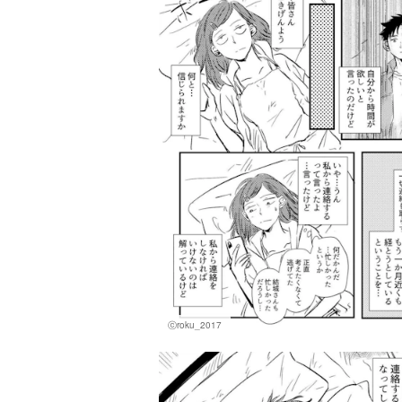
ⓒroku_2017