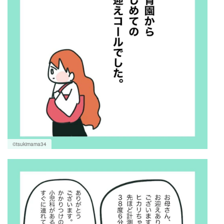
©tsukimama34