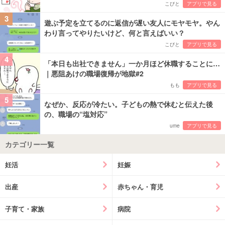
こびと
アプリで見る
3
遊ぶ予定を立てるのに返信が遅い友人にモヤモヤ。やん
わり言ってやりたいけど、何と言えばいい？
こびと
アプリで見る
4
「本日も出社できません」一か月ほど休職することに…
｜悪阻あけの職場復帰が地獄#2
もも
アプリで見る
5
なぜか、反応が冷たい。子どもの熱で休むと伝えた後
の、職場の“塩対応”
ume
アプリで見る
カテゴリー一覧
妊活
妊娠
出産
赤ちゃん・育児
子育て・家族
病院