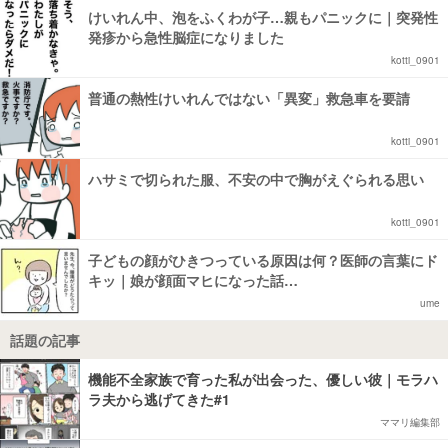
けいれん中、泡をふくわが子…親もパニックに｜突発性
発疹から急性脳症になりました
kotti_0901
普通の熱性けいれんではない「異変」救急車を要請
kotti_0901
ハサミで切られた服、不安の中で胸がえぐられる思い
kotti_0901
子どもの顔がひきつっている原因は何？医師の言葉にド
キッ｜娘が顔面マヒになった話…
ume
話題の記事
機能不全家族で育った私が出会った、優しい彼｜モラハ
ラ夫から逃げてきた#1
ママリ編集部