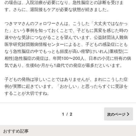
の場合は、入院治療が必要になり、急性脳症との診断を受けま
す。さらに、退院後もケアが必要な状態が続きました。
つきママさんのフォロワーさんは、こうした「大丈夫ではなかっ
た」という事例を知っておくことで、子どもに異変を感じた時の
速やかな受診につながることを望んでいます。公益財団法人難病
医学研究財団難病情報センターによると、子どもの感染症にとも
なう急性脳症の中でもっとも頻度が高い痙攣(けいれん)重積型(二
相性)急性脳症の発症は、年間100〜200人、日本の小児に特有の病
気であり、生後6か月から1歳代での発症が最多だといいます。
子どもの発熱は珍しいことではありませんが、まれにこうした症
例が実際に起きています。「おかしい」と思ったらすぐに受診を
することが大切ですね。
1/2
次のページ
おすすめ記事