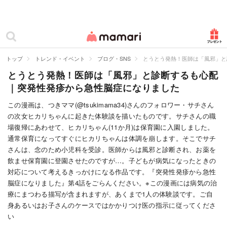
カテゴリー一覧
ママリ
妊活
トップ
トレンド・イベント
ブログ・SNS
とうとう発熱！医師は「風邪」と
とうとう発熱！医師は「風邪」と診断するも心配
妊娠
｜突発性発疹から急性脳症になりました
出産
この漫画は、つきママ(@tsukimama34)さんのフォロワー・サチさん
の次女ヒカリちゃんに起きた体験談を描いたものです。サチさんの職
赤ちゃん・育児
場復帰にあわせて、ヒカリちゃん(11か月)は保育園に入園しました。
子育て・家族
通常保育になってすぐにヒカリちゃんは体調を崩します。そこでサチ
さんは、念のため小児科を受診。医師からは風邪と診断され、お薬を
病院
飲ませ保育園に登園させたのですが…。子どもが病気になったときの
対応について考えるきっかけになる作品です。『突発性発疹から急性
美容・ファッション
脳症になりました』第4話をごらんください。※この漫画には病気の治
療にまつわる描写が含まれますが、あくまで1人の体験談です。ご自
お仕事
身あるいはお子さんのケースではかかりつけ医の指示に従ってくださ
い
住まい