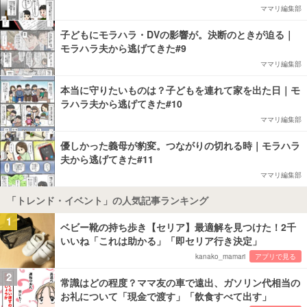
ママリ編集部
子どもにモラハラ・DVの影響が。決断のときが迫る｜
モラハラ夫から逃げてきた#9
ママリ編集部
本当に守りたいものは？子どもを連れて家を出た日｜モ
ラハラ夫から逃げてきた#10
ママリ編集部
優しかった義母が豹変。つながりの切れる時｜モラハラ
夫から逃げてきた#11
ママリ編集部
「トレンド・イベント」の人気記事ランキング
1
ベビー靴の持ち歩き【セリア】最適解を見つけた！2千
いいね「これは助かる」「即セリア行き決定」
kanako_mamari
アプリで見る
2
常識はどの程度？ママ友の車で遠出、ガソリン代相当の
お礼について「現金で渡す」「飲食すべて出す」