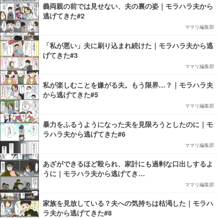
義両親の前では見せない、夫の裏の姿｜モラハラ夫から
逃げてきた#2
ママリ編集部
「私が悪い」夫に刷り込まれ続けた｜モラハラ夫から逃
げてきた#3
ママリ編集部
私が楽しむことを嫌がる夫。もう限界…？｜モラハラ夫
から逃げてきた#5
ママリ編集部
暴力をふるうようになった夫を見限ろうとしたのに｜モ
ラハラ夫から逃げてきた#6
ママリ編集部
あざができるほど殴られ、家計にも過剰な口出しするよ
うに｜モラハラ夫から逃げてき…
ママリ編集部
家族を見放している？夫への気持ちは枯渇した｜モラハ
ラ夫から逃げてきた#8