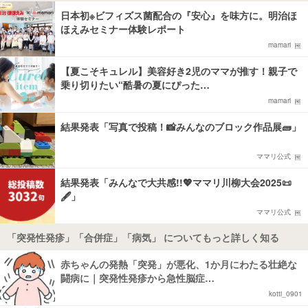
日本初※ビフィズス菌配合の『安心』を味方に。明治ほ
ほえみセミナー体験レポート
mamari
【夏こそキュレル】美容好き2児のママが推す！親子で
乗り切りたい“酷暑の夏にぴった…
mamari
結果発表「写真で投稿！📸みんなのブロック作品展🧱」
ママリ公式
結果発表「みんなで大共感!!💖ママリ川柳大会2025📜
🖋️」
ママリ公式
「突発性発疹」「合併症」「病気」 についてもっと詳しく知る
赤ちゃんの発熱「突発」が悪化、1か月にわたる壮絶な
闘病に｜突発性発疹から急性脳症…
kotti_0901