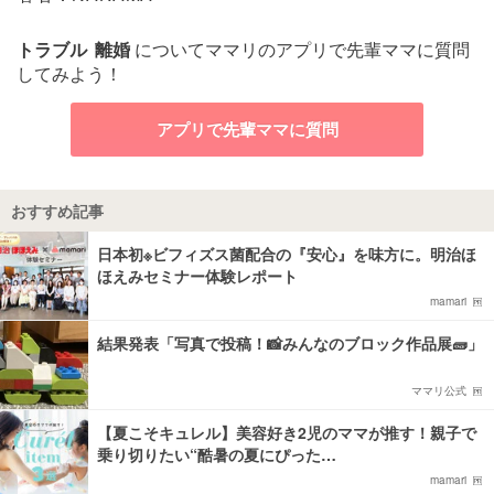
トラブル
離婚
についてママリのアプリで先輩ママに質問
してみよう！
アプリで先輩ママに質問
おすすめ記事
日本初※ビフィズス菌配合の『安心』を味方に。明治ほ
ほえみセミナー体験レポート
mamari
結果発表「写真で投稿！📸みんなのブロック作品展🧱」
ママリ公式
【夏こそキュレル】美容好き2児のママが推す！親子で
乗り切りたい“酷暑の夏にぴった…
mamari