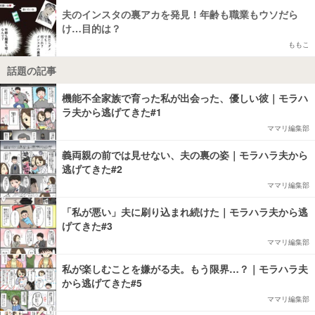
夫のインスタの裏アカを発見！年齢も職業もウソだら
け…目的は？
ももこ
話題の記事
機能不全家族で育った私が出会った、優しい彼｜モラハ
ラ夫から逃げてきた#1
ママリ編集部
義両親の前では見せない、夫の裏の姿｜モラハラ夫から
逃げてきた#2
ママリ編集部
「私が悪い」夫に刷り込まれ続けた｜モラハラ夫から逃
げてきた#3
ママリ編集部
私が楽しむことを嫌がる夫。もう限界…？｜モラハラ夫
から逃げてきた#5
ママリ編集部