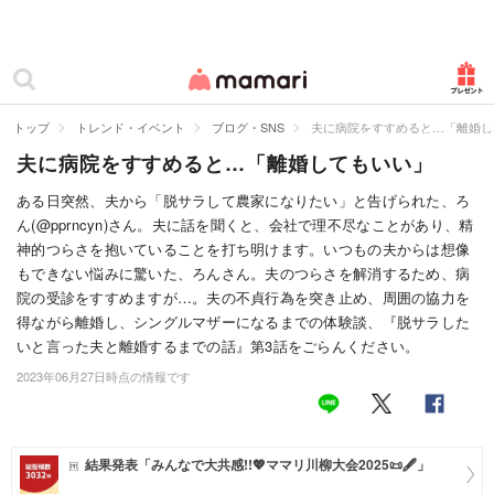
カテゴリー一覧
ママリ
妊活
トップ
トレンド・イベント
ブログ・SNS
夫に病院をすすめると…「離婚し
夫に病院をすすめると…「離婚してもいい」
妊娠
ある日突然、夫から「脱サラして農家になりたい」と告げられた、ろ
出産
ん(@pprncyn)さん。夫に話を聞くと、会社で理不尽なことがあり、精
神的つらさを抱いていることを打ち明けます。いつもの夫からは想像
赤ちゃん・育児
もできない悩みに驚いた、ろんさん。夫のつらさを解消するため、病
院の受診をすすめますが…。夫の不貞行為を突き止め、周囲の協力を
子育て・家族
得ながら離婚し、シングルマザーになるまでの体験談、『脱サラした
いと言った夫と離婚するまでの話』第3話をごらんください。
病院
2023年06月27日時点の情報です
美容・ファッション
お仕事
結果発表「みんなで大共感!!💖ママリ川柳大会2025📜🖋️」
住まい