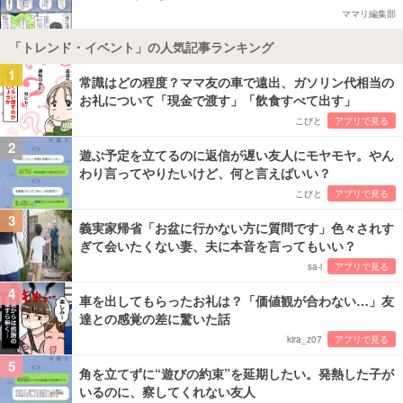
ママリ編集部
「トレンド・イベント」の人気記事ランキング
1
常識はどの程度？ママ友の車で遠出、ガソリン代相当の
お礼について「現金で渡す」「飲食すべて出す」
こびと
アプリで見る
2
遊ぶ予定を立てるのに返信が遅い友人にモヤモヤ。やん
わり言ってやりたいけど、何と言えばいい？
こびと
アプリで見る
3
義実家帰省「お盆に行かない方に質問です」色々されす
ぎて会いたくない妻、夫に本音を言ってもいい？
sa-i
アプリで見る
4
車を出してもらったお礼は？「価値観が合わない…」友
達との感覚の差に驚いた話
kira_z07
アプリで見る
5
角を立てずに“遊びの約束”を延期したい。発熱した子が
いるのに、察してくれない友人