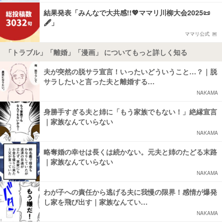
結果発表「みんなで大共感!!💖ママリ川柳大会2025📜
🖋️」
ママリ公式
「トラブル」「離婚」「漫画」 についてもっと詳しく知る
夫が突然の脱サラ宣言！いったいどういうこと…？｜脱
サラしたいと言った夫と離婚する…
NAKAMA
身勝手すぎる夫と姉に「もう家族でもない！」絶縁宣言
｜家族なんていらない
NAKAMA
略奪婚の幸せは長くは続かない。元夫と姉のたどる末路
｜家族なんていらない
NAKAMA
わが子への責任から逃げる夫に我慢の限界！感情が爆発
し家を飛び出す｜家族なんてい…
NAKAMA