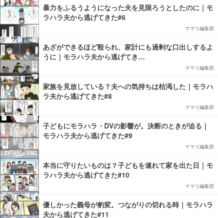
暴力をふるうようになった夫を見限ろうとしたのに｜モ
ラハラ夫から逃げてきた#6
ママリ編集部
あざができるほど殴られ、家計にも過剰な口出しするよ
うに｜モラハラ夫から逃げてき…
ママリ編集部
家族を見放している？夫への気持ちは枯渇した｜モラハ
ラ夫から逃げてきた#8
ママリ編集部
子どもにモラハラ・DVの影響が。決断のときが迫る｜
モラハラ夫から逃げてきた#9
ママリ編集部
本当に守りたいものは？子どもを連れて家を出た日｜モ
ラハラ夫から逃げてきた#10
ママリ編集部
優しかった義母が豹変。つながりの切れる時｜モラハラ
夫から逃げてきた#11