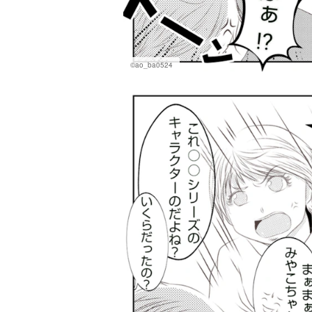
©ao_ba0524