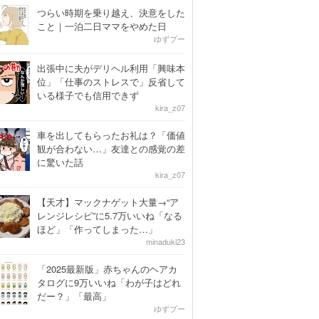
つらい時期を乗り越え、決意をした
こと｜一泊二日ママをやめた日
ゆずプー
出張中に夫がデリヘル利用「興味本
位」「仕事のストレスで」反省して
いる様子でも信用できず
kira_z07
車を出してもらったお礼は？「価値
観が合わない…」友達との感覚の差
に驚いた話
kira_z07
【天才】マックナゲット大量→“ア
レンジレシピ”に5.7万いいね「なる
ほど」「作ってしまった…」
minaduki23
「2025最新版」赤ちゃんのヘアカ
タログに9万いいね「わが子はどれ
だー？」「最高」
ゆずプー