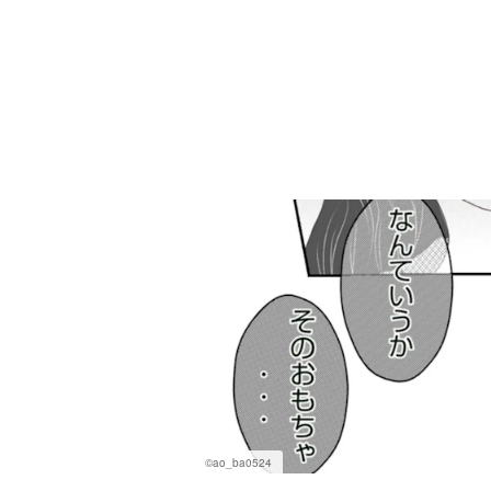
©ao_ba0524