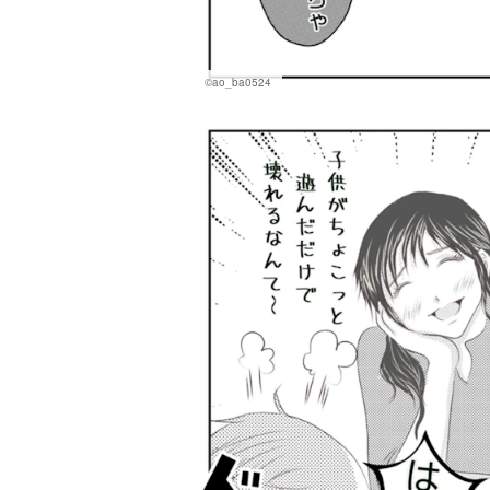
©ao_ba0524