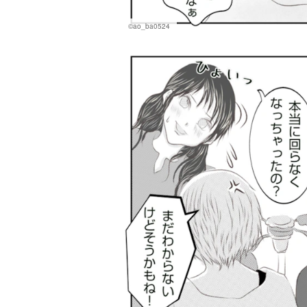
©ao_ba0524