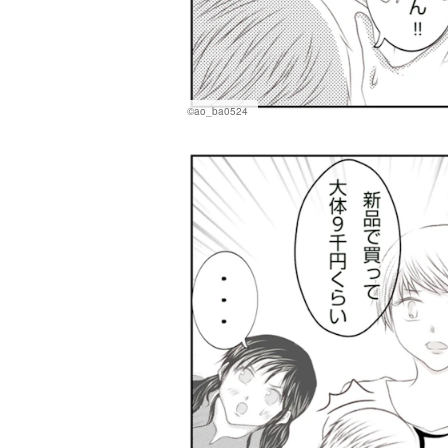
©ao_ba0524