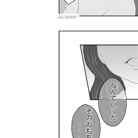
©ao_ba0524