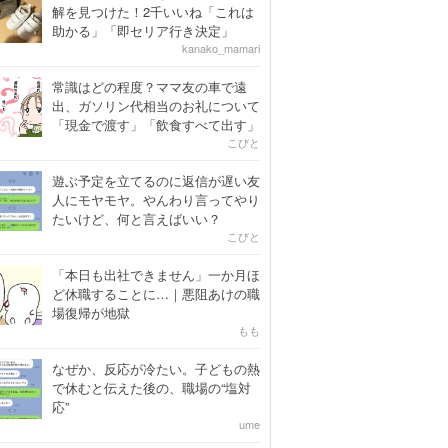
解を見つけた！2千いいね「これは
助かる」「即セリア行き決定」
kanako_mamari
常識はどの程度？ママ友の車で遠
出、ガソリン代相当のお礼について
「現金で渡す」「飲食すべて出す」
こびと
遊ぶ予定を立てるのに返信が遅い友
人にモヤモヤ。やんわり言ってやり
たいけど、何と言えばいい？
こびと
「本日も出社できません」一か月ほ
ど休職することに…｜悪阻あけの職
場復帰が地獄
もも
なぜか、反応が冷たい。子どもの熱
で休むと伝えた後の、職場の“塩対
応”
ume