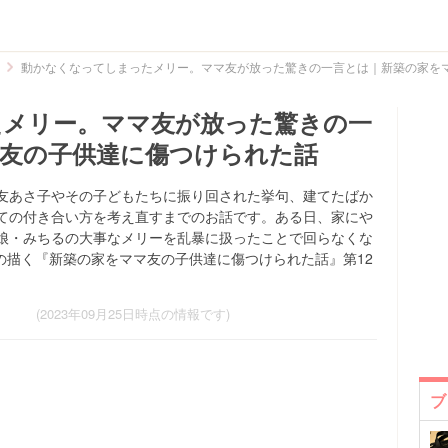
動かなくなってしまったメリー。ママ友が放った驚きの一言とは｜新築の家を
たメリー。ママ友が放った驚きの一
友の子供達に傷つけられた話
友あさ子やその子どもたちに振り回された挙句、建てたばか
ての付き合い方を考え直すまでのお話です。ある日、家にや
娘・みちるの大事なメリーを乱暴に扱ったことで回らなくな
)さんの描く『新築の家をママ友の子供達に傷つけられた話』第12
(2023年09月25日時点の情報です)
ブ