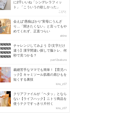
に2千いいね「シンデレラフィッ
ト」「こういうの欲しかった」
こびと
会えば“愚痴ばかり”実母にうんざ
り…「聞きたくない」と言ってもや
めてくれず、正直つらい
akino
チャレンジしてみよう【1文字だけ
違う】漢字間違い探しで脳トレ、何
秒で見つかる？
yue12sakura
裁縫苦手なママでも簡単！【育児ハ
ック】キャミソール肌着の肩ひもを
短くする裏技
kira_z07
クリアファイルが「ヘタッ」となら
ない【ライフハック】ニトリ商品を
使うテクですっきり片付く
kira_z07