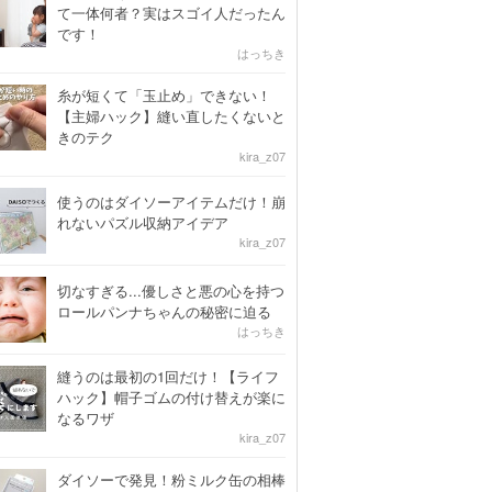
て一体何者？実はスゴイ人だったん
です！
はっちき
糸が短くて「玉止め」できない！
【主婦ハック】縫い直したくないと
きのテク
kira_z07
使うのはダイソーアイテムだけ！崩
れないパズル収納アイデア
kira_z07
切なすぎる...優しさと悪の心を持つ
ロールパンナちゃんの秘密に迫る
はっちき
縫うのは最初の1回だけ！【ライフ
ハック】帽子ゴムの付け替えが楽に
なるワザ
kira_z07
ダイソーで発見！粉ミルク缶の相棒