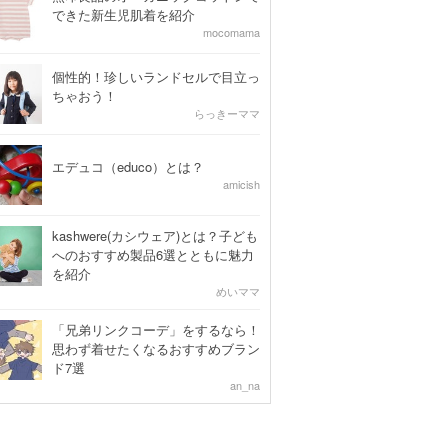
できた新生児肌着を紹介
mocomama
個性的！珍しいランドセルで目立っ
ちゃおう！
らっきーママ
エデュコ（educo）とは？
amicish
kashwere(カシウェア)とは？子ども
へのおすすめ製品6選とともに魅力
を紹介
めいママ
「兄弟リンクコーデ」をするなら！
思わず着せたくなるおすすめブラン
ド7選
an_na