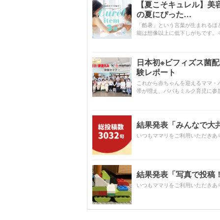
【夏こそキュレル】美
の夏にぴった…
「酷暑」という言葉が生まれるほ
能は想像以上に低下しがちです。
日本初※ビフィズス菌
験レポート
これから赤ちゃんを迎えるママ・
帯が増え、パパもミルク育児に参
結果発表「みんなで大共感!
いつもママリをご利用いただきあ
結果発表「写真で投稿！
いつもママリをご利用いただきあ