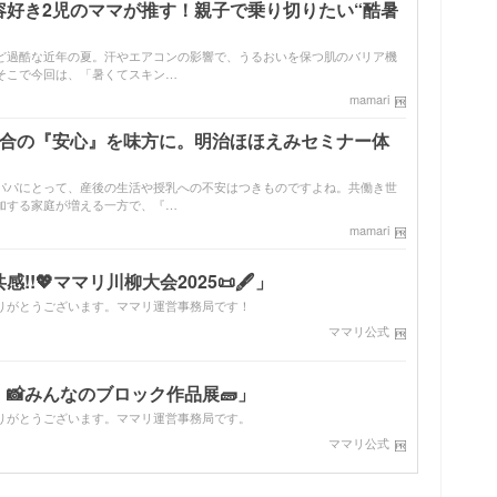
容好き2児のママが推す！親子で乗り切りたい“酷暑
ど過酷な近年の夏。汗やエアコンの影響で、うるおいを保つ肌のバリア機
そこで今回は、「暑くてスキン…
mamari
配合の『安心』を味方に。明治ほほえみセミナー体
パパにとって、産後の生活や授乳への不安はつきものですよね。共働き世
加する家庭が増える一方で、『…
mamari
!💖ママリ川柳大会2025📜🖋️」
りがとうございます。ママリ運営事務局です！
ママリ公式
📸みんなのブロック作品展🧱」
りがとうございます。ママリ運営事務局です。
ママリ公式