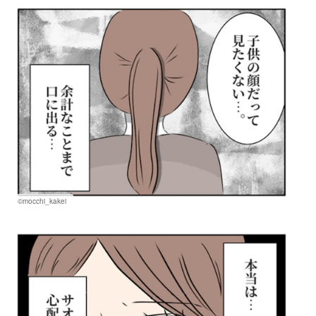
©mocchi_kakei