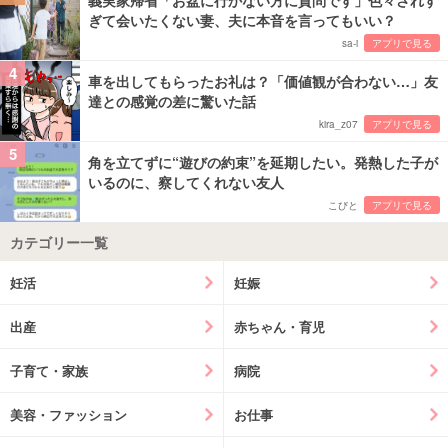
義実家帰省「お盆に行かない方に質問です」色々されす
ぎて会いたくない妻、夫に本音を言ってもいい？
sa-i
アプリで見る
4
車を出してもらったお礼は？「価値観が合わない…」友
達との感覚の差に驚いた話
kira_z07
アプリで見る
5
角を立てずに“遊びの約束”を延期したい。発熱した子が
いるのに、察してくれない友人
こびと
アプリで見る
カテゴリー一覧
妊活
妊娠
出産
赤ちゃん・育児
子育て・家族
病院
美容・ファッション
お仕事