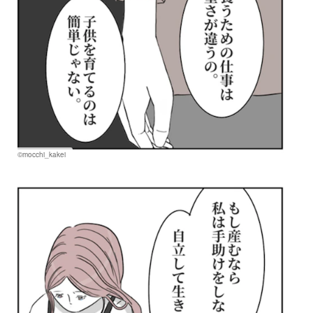
©mocchi_kakei