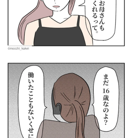
©mocchi_kakei