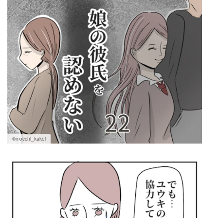
©mocchi_kakei