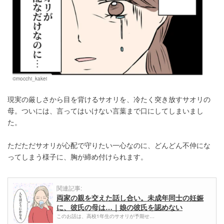
©mocchi_kakei
現実の厳しさから目を背けるサオリを、冷たく突き放すサオリの
母。ついには、言ってはいけない言葉まで口にしてしまいまし
た。
ただただサオリが心配で守りたい一心なのに、どんどん不仲にな
ってしまう様子に、胸が締め付けられます。
関連記事:
両家の親を交えた話し合い。未成年同士の妊娠
に、彼氏の母は…｜娘の彼氏を認めない
このお話は、高校1年生のサオリが予期せ…