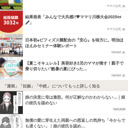
ママリ公式
結果発表「みんなで大共感!!💖ママリ川柳大会2025📜
🖋️」
ママリ公式
日本初※ビフィズス菌配合の『安心』を味方に。明治ほ
ほえみセミナー体験レポート
mamari
【夏こそキュレル】美容好き2児のママが推す！親子で
乗り切りたい“酷暑の夏にぴった…
mamari
「漫画」「妊娠」「中絶」 についてもっと詳しく知る
娘の決意に母は激怒。何が正解なのかわからない…｜娘
の彼氏を認めない
NAKAMA
無償の愛に芽生えた両親への恩返しの気持ち「今からで
も遅くない」｜娘の彼氏を認め…