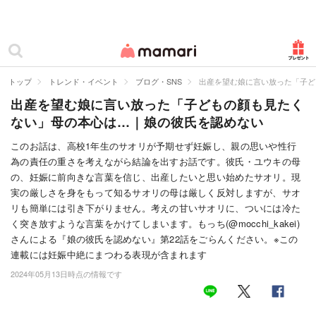
カテゴリー一覧
ママリ
妊活
トップ
トレンド・イベント
ブログ・SNS
出産を望む娘に言い放った「子ど
出産を望む娘に言い放った「子どもの顔も見たく
妊娠
ない」母の本心は…｜娘の彼氏を認めない
出産
このお話は、高校1年生のサオリが予期せず妊娠し、親の思いや性行
為の責任の重さを考えながら結論を出すお話です。彼氏・ユウキの母
赤ちゃん・育児
の、妊娠に前向きな言葉を信じ、出産したいと思い始めたサオリ。現
子育て・家族
実の厳しさを身をもって知るサオリの母は厳しく反対しますが、サオ
リも簡単には引き下がりません。考えの甘いサオリに、ついには冷た
病院
く突き放すような言葉をかけてしまいます。もっち(@mocchi_kakei)
さんによる『娘の彼氏を認めない』第22話をごらんください。※この
美容・ファッション
連載には妊娠中絶にまつわる表現が含まれます
2024年05月13日時点の情報です
お仕事
住まい