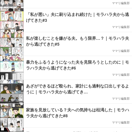
ママリ編集部
「私が悪い」夫に刷り込まれ続けた｜モラハラ夫から逃
げてきた#3
ママリ編集部
私が楽しむことを嫌がる夫。もう限界…？｜モラハラ夫
から逃げてきた#5
ママリ編集部
暴力をふるうようになった夫を見限ろうとしたのに｜モ
ラハラ夫から逃げてきた#6
ママリ編集部
あざができるほど殴られ、家計にも過剰な口出しするよ
うに｜モラハラ夫から逃げてき…
ママリ編集部
家族を見放している？夫への気持ちは枯渇した｜モラハ
ラ夫から逃げてきた#8
ママリ編集部