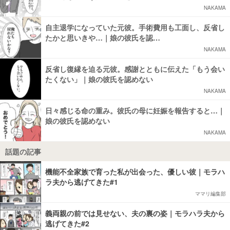
NAKAMA
自主退学になっていた元彼。手術費用も工面し、反省し
たかと思いきや…｜娘の彼氏を認…
NAKAMA
反省し復縁を迫る元彼。感謝とともに伝えた「もう会い
たくない」｜娘の彼氏を認めない
NAKAMA
日々感じる命の重み。彼氏の母に妊娠を報告すると…｜
娘の彼氏を認めない
NAKAMA
話題の記事
機能不全家族で育った私が出会った、優しい彼｜モラハ
ラ夫から逃げてきた#1
ママリ編集部
義両親の前では見せない、夫の裏の姿｜モラハラ夫から
逃げてきた#2