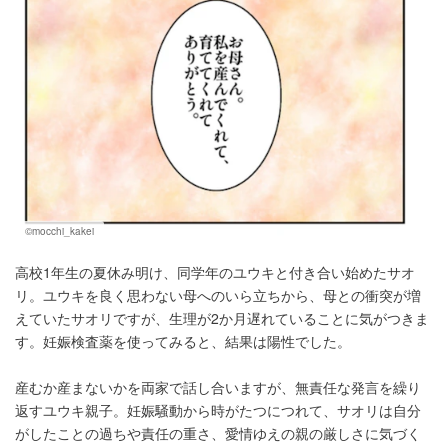
©mocchi_kakei
高校1年生の夏休み明け、同学年のユウキと付き合い始めたサオ
リ。ユウキを良く思わない母へのいら立ちから、母との衝突が増
えていたサオリですが、生理が2か月遅れていることに気がつきま
す。妊娠検査薬を使ってみると、結果は陽性でした。
産むか産まないかを両家で話し合いますが、無責任な発言を繰り
返すユウキ親子。妊娠騒動から時がたつにつれて、サオリは自分
がしたことの過ちや責任の重さ、愛情ゆえの親の厳しさに気づく