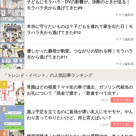
子どもにモラハラ・DVの影響が。決断のときが迫る｜
モラハラ夫から逃げてきた#9
ママリ編集部
本当に守りたいものは？子どもを連れて家を出た日｜モ
ラハラ夫から逃げてきた#10
ママリ編集部
優しかった義母が豹変。つながりの切れる時｜モラハラ
夫から逃げてきた#11
ママリ編集部
「トレンド・イベント」の人気記事ランキング
1
常識はどの程度？ママ友の車で遠出、ガソリン代相当の
お礼について「現金で渡す」「飲食すべて出す」
こびと
アプリで見る
2
遊ぶ予定を立てるのに返信が遅い友人にモヤモヤ。やん
わり言ってやりたいけど、何と言えばいい？
こびと
アプリで見る
3