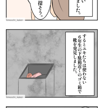
©mocchi_kakei
©mocchi_kakei