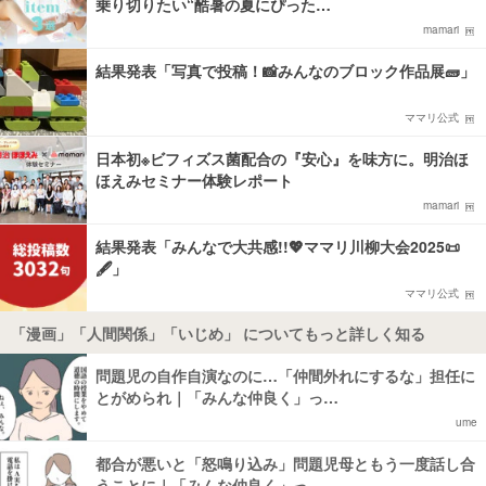
乗り切りたい“酷暑の夏にぴった…
mamari
結果発表「写真で投稿！📸みんなのブロック作品展🧱」
ママリ公式
日本初※ビフィズス菌配合の『安心』を味方に。明治ほ
ほえみセミナー体験レポート
mamari
結果発表「みんなで大共感!!💖ママリ川柳大会2025📜
🖋️」
ママリ公式
「漫画」「人間関係」「いじめ」 についてもっと詳しく知る
問題児の自作自演なのに…「仲間外れにするな」担任に
とがめられ｜「みんな仲良く」っ…
ume
都合が悪いと「怒鳴り込み」問題児母ともう一度話し合
うことに｜「みんな仲良く」っ…