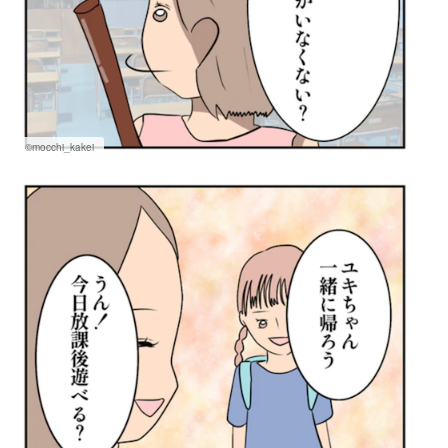
©mocchi_kakei