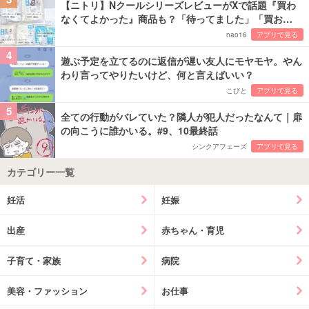
【ニトリ】NクールシリーズレビューがXで話題『買わ
なくてよかった』商品も？「待ってました」「買お…
nao16
アプリで見る
4
遊ぶ予定を立てるのに返信が遅い友人にモヤモヤ。やん
わり言ってやりたいけど、何と言えばいい？
こびと
アプリで見る
5
全ての行動がバレていた？隣人が犯人だったなんて｜扉
の向こうに誰かいる。#9、10最終話
シンクアフェーズ
アプリで見る
カテゴリー一覧
妊活
妊娠
出産
赤ちゃん・育児
子育て・家族
病院
美容・ファッション
お仕事