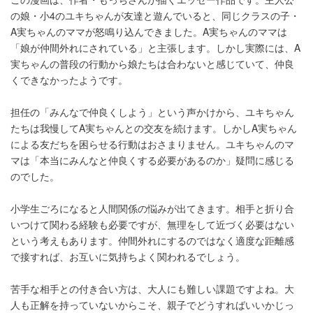
の娘・小4のユキちゃんが友達と遊んでいると、同じクラスの子・
A実ちゃんのママが怒鳴り込んできました。A実ちゃんのママは
「娘が仲間外れにされている」と主張します。しかし実際には、A
実ちゃんの普段の行動から娘たちは合わないと感じていて、仲良
くできなかったようです。
担任の「みんなで仲良くしよう」という声かけから、ユキちゃん
たちは我慢してA実ちゃんとの交友を続けます。しかしA実ちゃん
による友だちを困らせる行動はおさまりません。ユキちゃんのマ
マは「本当にみんなと仲良くする必要があるのか」疑問に感じる
のでした。
小学生ごろになると人間関係の悩みが出てきます。相手と折り合
いつけて関わる経験も必要ですが、無理をして近づく必要はない
という考えもあります。仲間外れにするのではなく適度な距離感
で接すれば、お互いに気持ちよく関われるでしょう。
苦手な相手との付き合い方は、大人にも難しい課題ですよね。大
人も正解を持っていないからこそ、親子でどうすればいいかじっ