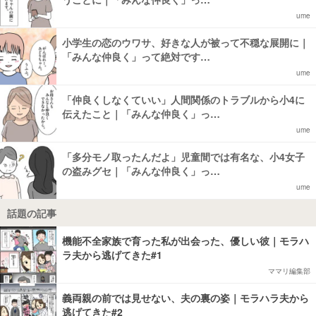
ume
小学生の恋のウワサ、好きな人が被って不穏な展開に｜
「みんな仲良く」って絶対です…
ume
「仲良くしなくていい」人間関係のトラブルから小4に
伝えたこと｜「みんな仲良く」っ…
ume
「多分モノ取ったんだよ」児童間では有名な、小4女子
の盗みグセ｜「みんな仲良く」っ…
ume
話題の記事
機能不全家族で育った私が出会った、優しい彼｜モラハ
ラ夫から逃げてきた#1
ママリ編集部
義両親の前では見せない、夫の裏の姿｜モラハラ夫から
逃げてきた#2