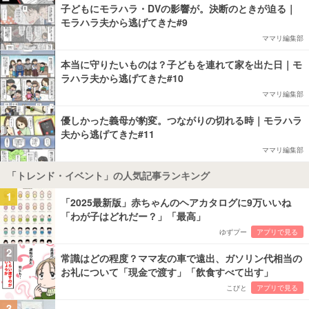
子どもにモラハラ・DVの影響が。決断のときが迫る｜
モラハラ夫から逃げてきた#9
ママリ編集部
本当に守りたいものは？子どもを連れて家を出た日｜モ
ラハラ夫から逃げてきた#10
ママリ編集部
優しかった義母が豹変。つながりの切れる時｜モラハラ
夫から逃げてきた#11
ママリ編集部
「トレンド・イベント」の人気記事ランキング
1
「2025最新版」赤ちゃんのヘアカタログに9万いいね
「わが子はどれだー？」「最高」
ゆずプー
アプリで見る
2
常識はどの程度？ママ友の車で遠出、ガソリン代相当の
お礼について「現金で渡す」「飲食すべて出す」
こびと
アプリで見る
3