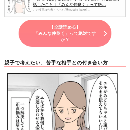
話したこと｜「みんな仲良く」って絶…
この漫画は作者・もっち(@mocchi_kakei)…
【全話読める】
「みんな仲良く」って絶対です
か？
親子で考えたい、苦手な相手との付き合い方