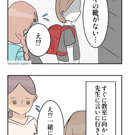
©mocchi_kakei