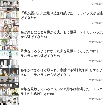
ママリ編集部
「私が悪い」夫に刷り込まれ続けた｜モラハラ夫から逃
げてきた#3
ママリ編集部
私が楽しむことを嫌がる夫。もう限界…？｜モラハラ夫
から逃げてきた#5
ママリ編集部
暴力をふるうようになった夫を見限ろうとしたのに｜モ
ラハラ夫から逃げてきた#6
ママリ編集部
あざができるほど殴られ、家計にも過剰な口出しするよ
うに｜モラハラ夫から逃げてき…
ママリ編集部
家族を見放している？夫への気持ちは枯渇した｜モラハ
ラ夫から逃げてきた#8
ママリ編集部