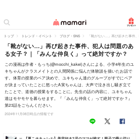
カテゴリー一覧
ママリ
妊活
トップ
トレンド・イベント
ブログ・SNS
「靴がない…」再び起きた事件、
「靴がない…」再び起きた事件、犯人は問題のあ
妊娠
る女子？｜「みんな仲良く」って絶対ですか？
出産
この漫画は作者・もっち(@mocchi_kakei)さんによる、小学4年生のユ
キちゃんがクラスメイトとの人間関係に悩んだ体験談を描いたお話で
赤ちゃん・育児
す。体育の授業のペア決めで、ユキちゃん達のグループがすでにペア
子育て・家族
が決まっていたことに怒ったA実ちゃんは、大声で泣き出し騒ぎ立て
たことで、道徳の授業をすることに。先生の話の内容に、ユキちゃん
病院
達はモヤモヤを募らせます。『「みんな仲良く」って絶対ですか？』
第23話をごらんください。
美容・ファッション
2024年11月08日時点の情報です
お仕事
住まい
【夏こそキュレル】美容好き2児のママが推す！親子で乗り切り