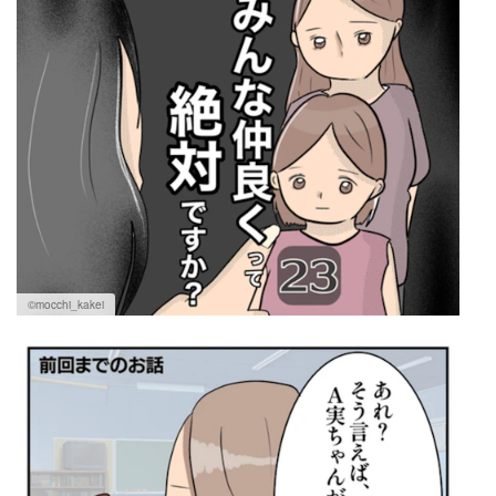
©mocchi_kakei