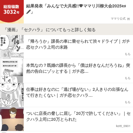
結果発表「みんなで大共感!!💖ママリ川柳大会2025📜
🖋️」
ママリ公式
「漫画」「セクハラ」 についてもっと詳しく知る
「帰ろうか」課長の車に乗せられて渋々ドライブ｜ガチ
恋セクハラ上司の末路
もも
本気なの？既婚の課長から「僕は好きなんだろうね」突
然の告白にゾッとする｜ガチ恋…
もも
仕事は好きなのに「逃げ場がない」2人きりの出張なん
て行きたくない｜ガチ恋セクハラ…
もも
ついに店長の脅しに屈し「20万で許してください」｜セ
クハラ上司に20万とられた
kotti_0901