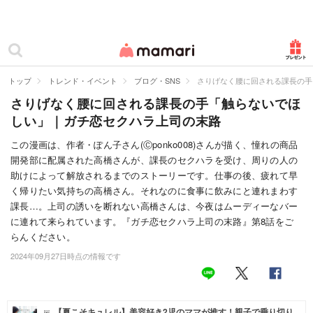
カテゴリー一覧
ママリ
妊活
トップ
トレンド・イベント
ブログ・SNS
さりげなく腰に回される課長の手
さりげなく腰に回される課長の手「触らないでほ
妊娠
しい」｜ガチ恋セクハラ上司の末路
出産
この漫画は、作者・ぽん子さん(Ⓒponko008)さんが描く、憧れの商品
開発部に配属された高橋さんが、課長のセクハラを受け、周りの人の
赤ちゃん・育児
助けによって解放されるまでのストーリーです。仕事の後、疲れて早
子育て・家族
く帰りたい気持ちの高橋さん。それなのに食事に飲みにと連れまわす
課長…。上司の誘いを断れない高橋さんは、今夜はムーディーなバー
病院
に連れて来られています。『ガチ恋セクハラ上司の末路』第8話をご
らんください。
美容・ファッション
2024年09月27日時点の情報です
お仕事
住まい
【夏こそキュレル】美容好き2児のママが推す！親子で乗り切り