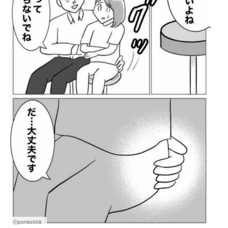
Ⓒponko008