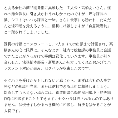
とある会社の商品開発部に異動した、主人公・高橋あいさん。憧
れの瀬倉課長に引き抜かれうれしかったのですが、席は課長の
隣、シフトはいつも課長と一緒。さらに食事にも誘われ、だんだ
んと違和感を覚えるように。部長に相談しますが「自意識過剰」
と一蹴されてしまいました。
課長の行動はエスカレートし、2人きりでの出張まで計画され、高
橋さんの心は限界に。そんなとき、社内で総務課の事務員と会話
できたことがきっかけで事態は変化していきます。事務員が引き
合わせた、法務部本部長・新垣さんが味方してくれたおかげでハ
ラスメント対応が進み、セクハラが収束したのです。
セクハラを受けたかもしれないと感じたら、まずは会社の人事労
務などの相談担当者、または信頼できる上司に相談しましょう。
対応してもらえない場合には、都道府県労働局雇用環境・均等部
(室)に相談することもできます。セクハラは許されるものではあり
ません。我慢せずしかるべき機関に相談し、解決をはかることが
大切です。