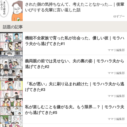
された側の気持ちなんて、考えたことなかった…｜後輩
いびりする先輩に言い返した話
ゆずプー
話題の記事
機能不全家族で育った私が出会った、優しい彼｜モラハ
ラ夫から逃げてきた#1
ママリ編集部
義両親の前では見せない、夫の裏の姿｜モラハラ夫から
逃げてきた#2
ママリ編集部
「私が悪い」夫に刷り込まれ続けた｜モラハラ夫から逃
げてきた#3
ママリ編集部
私が楽しむことを嫌がる夫。もう限界…？｜モラハラ夫
から逃げてきた#5
ママリ編集部