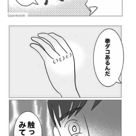
Ⓒponko008