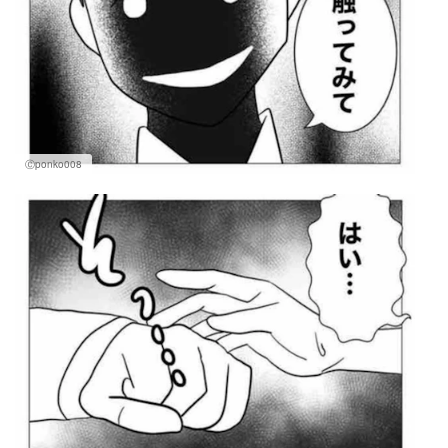
Ⓒponko008