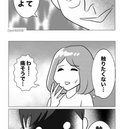
Ⓒponko008