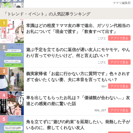
ママリ編集部
「トレンド・イベント」の人気記事ランキング
1
常識はどの程度？ママ友の車で遠出、ガソリン代相当の
お礼について「現金で渡す」「飲食すべて出す」
こびと
アプリで見る
2
遊ぶ予定を立てるのに返信が遅い友人にモヤモヤ。やん
わり言ってやりたいけど、何と言えばいい？
こびと
アプリで見る
3
義実家帰省「お盆に行かない方に質問です」色々されす
ぎて会いたくない妻、夫に本音を言ってもいい？
sa-i
アプリで見る
4
車を出してもらったお礼は？「価値観が合わない…」友
達との感覚の差に驚いた話
kira_z07
アプリで見る
5
角を立てずに“遊びの約束”を延期したい。発熱した子が
いるのに、察してくれない友人