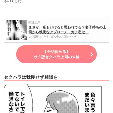
るのでした。
関連記事:
まさか、私もいけると思われてる？妻子持ちの上
司から執拗なアプローチ｜ガチ恋セ…
この漫画は、作者・ぽん子さん(Ⓒponko00…
【全話読める】
ガチ恋セクハラ上司の末路
セクハラは我慢せず相談を