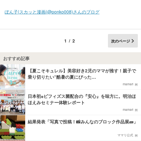
ぽん子|スカッと漫画(@ponko008)さんのブログ
1/2
次のページ
おすすめ記事
【夏こそキュレル】美容好き2児のママが推す！親子で
乗り切りたい“酷暑の夏にぴった…
mamari
日本初※ビフィズス菌配合の『安心』を味方に。明治ほ
ほえみセミナー体験レポート
mamari
結果発表「写真で投稿！📸みんなのブロック作品展🧱」
ママリ公式