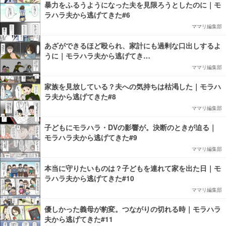
暴力をふるうようになった夫を見限ろうとしたのに｜モ
ラハラ夫から逃げてきた#6
ママリ編集部
あざができるほど殴られ、家計にも過剰な口出しするよ
うに｜モラハラ夫から逃げてき…
ママリ編集部
家族を見放している？夫への気持ちは枯渇した｜モラハ
ラ夫から逃げてきた#8
ママリ編集部
子どもにモラハラ・DVの影響が。決断のときが迫る｜
モラハラ夫から逃げてきた#9
ママリ編集部
本当に守りたいものは？子どもを連れて家を出た日｜モ
ラハラ夫から逃げてきた#10
ママリ編集部
優しかった義母が豹変。つながりの切れる時｜モラハラ
夫から逃げてきた#11