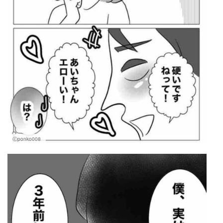
Ⓒponko008