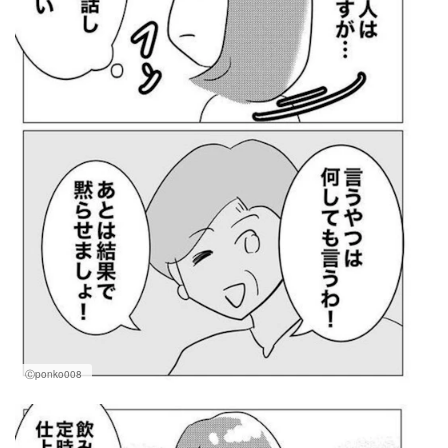
Ⓒponko008