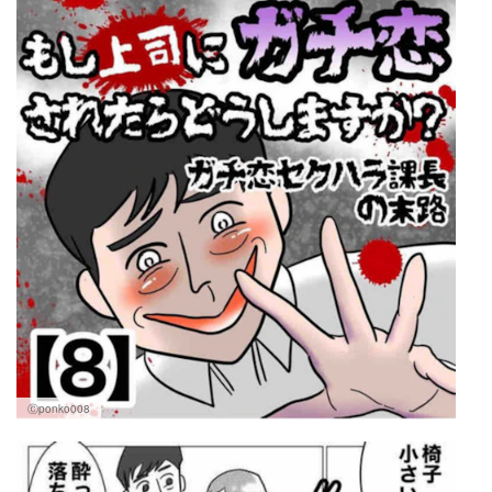
Ⓒponko008