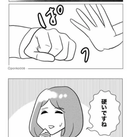
Ⓒponko008