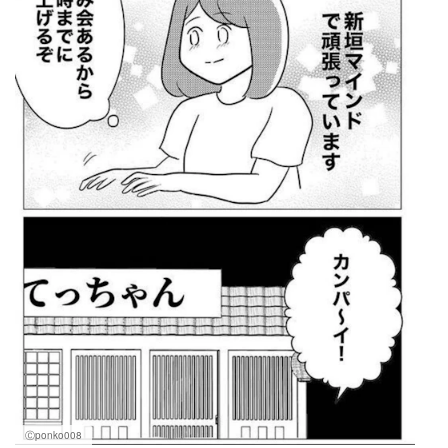
Ⓒponko008