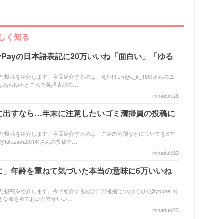
詳しく知る
yPayの日本語表記に20万いいね「面白い」「ゆる
バズった投稿を紹介します。今回紹介するのは、えいけい(@a_k_180)さんのユ
はあらゆるところで英語表記の…
minaduki23
に出すなら…年末に注意したいゴミ清掃員の投稿に
でバズった投稿を紹介します。今回紹介するのは ごみの分別などについてをXで
kizawa0914)さんの投稿で…
minaduki23
に」年齢を重ねて気づいた本当の意味に6万いいね
ズった投稿を紹介します。今回紹介するのは日野雄飛(ひのゆうひ)(@youhe_o)
きな服を着ておいた方がいい…
minaduki23