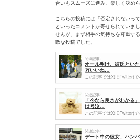
合いもスムーズに進み、楽しく決め
こちらの投稿には「否定されないっ
といったコメントが寄せられていま
せんが、まず相手の気持ちを尊重す
敵な投稿でした。
関連記事:
オール明け、彼氏といた
万いいね…
この記事ではX(旧Twitt
関連記事:
「今なら良さがわかる」
は号泣…
この記事ではX(旧Twitt
関連記事:
デート中の彼女、ハンバ