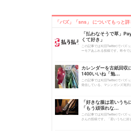
「バズ」「sns」 についてもっと
「払わなそうで草」Pa
くて好き」
この記事ではX(旧Twitter)で
ーモアあふれる投稿です。昨今で
カレンダーを古紙回収
1400いいね「勉…
この記事ではX(旧Twitter)
発信している、マシンガンズ滝沢(@ta
「好きな服は若いうち
「もう頑張れな…
この記事ではX(旧Twitter)でバ
さんの投稿です。「若いうちに好