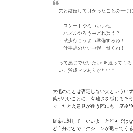
夫と結婚して良かったことの一つ
・スケートやろ→いいね！
・パズルやろう→どれ買う？
・散歩行こうよ→準備するね！
・仕事辞めたい→僕、働くね！
って感じでだいたいOK返ってく
※1
い。賛成マンありがたい
大抵のことは否定しない夫というい
葉がないことに、有難さを感じるそ
で、たとえ意見が違う際にも一度冷
提案に対して「いいよ」と許可では
ど自分ごとでアクションが返ってく