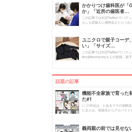
かかりつけ歯科医が「G
か」「近所の歯医者…
この記事ではX(旧Twitter)でバ
もしも芸能人に偶然会えたらうれ
ユニクロで親子コーデ、
い」「サイズ…
この記事ではX(旧Twitter)でバズ
8m(@lionmiyuta)さんの投
話題の記事
機能不全家族で育った
た#1
(この作品は、とあるママの体験
た主人公。高校生からアルバイト
義両親の前では見せな