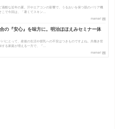
ど過酷な近年の夏。汗やエアコンの影響で、うるおいを保つ肌のバリア機
そこで今回は、「暑くてスキン…
mamari
配合の『安心』を味方に。明治ほほえみセミナー体
パパにとって、産後の生活や授乳への不安はつきものですよね。共働き世
加する家庭が増える一方で、『…
mamari