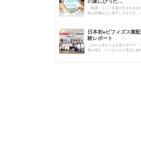
の夏にぴった…
「酷暑」という言葉が生まれるほ
能は想像以上に低下しがちです。
日本初※ビフィズス菌
験レポート
これから赤ちゃんを迎えるママ・
帯が増え、パパもミルク育児に参