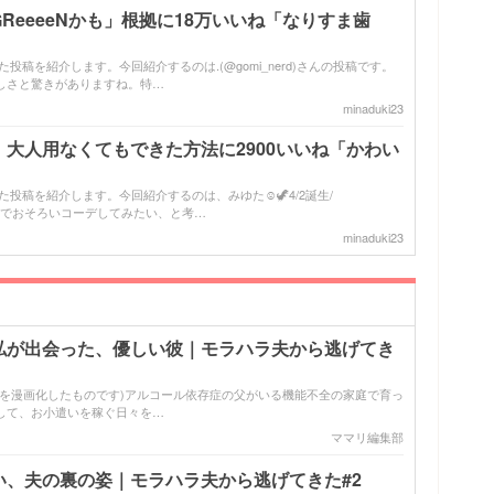
ReeeeNかも」根拠に18万いいね「なりすま歯
ズった投稿を紹介します。今回紹介するのは.(@gomi_nerd)さんの投稿です。
しさと驚きがありますね。特…
minaduki23
大人用なくてもできた方法に2900いいね「かわい
った投稿を紹介します。今回紹介するのは、みゆた☺︎︎︎︎🦖4/2誕生/
稿。親子でおそろいコーデしてみたい、と考…
minaduki23
私が出会った、優しい彼｜モラハラ夫から逃げてき
談を漫画化したものです)アルコール依存症の父がいる機能不全の家庭で育っ
して、お小遣いを稼ぐ日々を…
ママリ編集部
い、夫の裏の姿｜モラハラ夫から逃げてきた#2