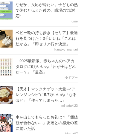
なぜか、反応が冷たい。子どもの熱
で休むと伝えた後の、職場の“塩対
応”
ume
ベビー靴の持ち歩き【セリア】最適
解を見つけた！2千いいね「これは
助かる」「即セリア行き決定」
kanako_mamari
「2025最新版」赤ちゃんのヘアカ
タログに9万いいね「わが子はどれ
だー？」「最高」
ゆずプー
【天才】マックナゲット大量→“ア
レンジレシピ”に5.7万いいね「なる
ほど」「作ってしまった…」
minaduki23
車を出してもらったお礼は？「価値
観が合わない…」友達との感覚の差
に驚いた話
kira_z07