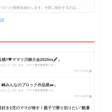
er)でバズった投稿を紹介します。今回ご紹介するのは…
のX
!💖ママリ川柳大会2025📜🖋️」
りがとうございます。ママリ運営事務局です！
ママリ公式
📸みんなのブロック作品展🧱」
りがとうございます。ママリ運営事務局です。
ママリ公式
容好き2児のママが推す！親子で乗り切りたい“酷暑