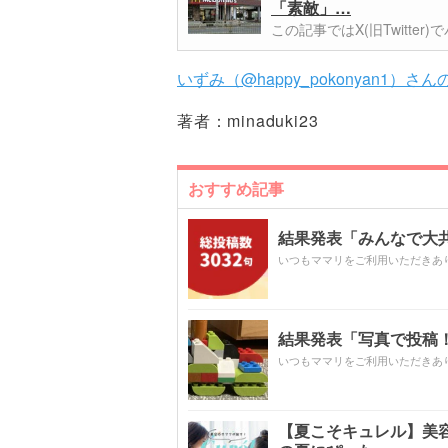
「素敵」…
この記事ではX(旧Twitt
いずみ（@happy_pokonyan1）さん
著者：
minaduki23
おすすめ記事
結果発表「みんなで大共感!
いつもママリをご利用いただきあ
結果発表「写真で投稿！
いつもママリをご利用いただきあ
【夏こそキュレル】美