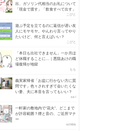
出、ガソリン代相当のお礼について
「現金で渡す」「飲食すべて出す」
こびと
遊ぶ予定を立てるのに返信が遅い友
人にモヤモヤ。やんわり言ってやり
たいけど、何と言えばいい？
こびと
「本日も出社できません」一か月ほ
ど休職することに…｜悪阻あけの職
場復帰が地獄
もも
義実家帰省「お盆に行かない方に質
問です」色々されすぎて会いたくな
い妻、夫に本音を言ってもいい？
sa-i
一軒家の敷地内で“花火”、どこまで
が許容範囲？煙と音の、ご近所マナ
ー
ochibis