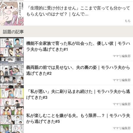
「生理的に受け付けません」ここまで言っても分かって
もらえないのはナゼ？｜なんで…
もも
話題の記事
機能不全家族で育った私が出会った、優しい彼｜モラハ
ラ夫から逃げてきた#1
ママリ編集部
義両親の前では見せない、夫の裏の姿｜モラハラ夫から
逃げてきた#2
ママリ編集部
「私が悪い」夫に刷り込まれ続けた｜モラハラ夫から逃
げてきた#3
ママリ編集部
私が楽しむことを嫌がる夫。もう限界…？｜モラハラ夫
から逃げてきた#5
ママリ編集部