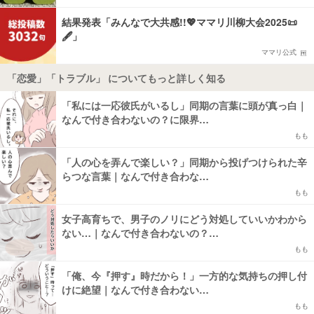
結果発表「みんなで大共感!!💖ママリ川柳大会2025📜
🖋️」
ママリ公式
「恋愛」「トラブル」 についてもっと詳しく知る
「私には一応彼氏がいるし」同期の言葉に頭が真っ白｜
なんで付き合わないの？に限界…
もも
「人の心を弄んで楽しい？」同期から投げつけられた辛
らつな言葉｜なんで付き合わな…
もも
女子高育ちで、男子のノリにどう対処していいかわから
ない…｜なんで付き合わないの？…
もも
「俺、今『押す』時だから！」一方的な気持ちの押し付
けに絶望｜なんで付き合わない…
もも