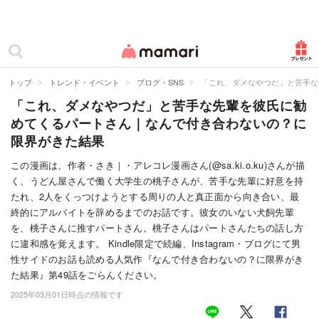
カテゴリー一覧
ママリ
妊活
トップ
トレンド・イベント
ブログ・SNS
「これ、ダメなやつだ」と苦手な
「これ、ダメなやつだ」と苦手な先輩を彼氏に勧
妊娠
めてくるパートさん｜なんで付き合わないの？に
出産
限界がきた結果
赤ちゃん・育児
この漫画は、作者・さき｜・アレコレ漫画さん(@sa.ki.o.ku)さんが描
く、うどん屋さんで働く大学生の桃子さんが、苦手な先輩に好意を持
子育て・家族
たれ、2人をくっつけようとする周りの人と真正面から向き合い、最
終的にアルバイトを辞めるまでのお話です。彼女のいない犬飼先輩
病院
を、桃子さんに推すパートさん。桃子さんはパートさんたちの話し方
に違和感を覚えます。 Kindle限定で続編、Instagram・ブログにて男
美容・ファッション
性サイドのお話も読める人気作『なんで付き合わないの？に限界がき
た結果』第49話をごらんください。
お仕事
2025年03月01日時点の情報です
住まい