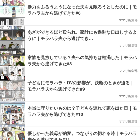
暴力をふるうようになった夫を見限ろうとしたのに｜モ
ラハラ夫から逃げてきた#6
ママリ編集部
あざができるほど殴られ、家計にも過剰な口出しするよ
うに｜モラハラ夫から逃げてき…
ママリ編集部
家族を見放している？夫への気持ちは枯渇した｜モラハ
ラ夫から逃げてきた#8
ママリ編集部
子どもにモラハラ・DVの影響が。決断のときが迫る｜
モラハラ夫から逃げてきた#9
ママリ編集部
本当に守りたいものは？子どもを連れて家を出た日｜モ
ラハラ夫から逃げてきた#10
ママリ編集部
優しかった義母が豹変。つながりの切れる時｜モラハラ
夫から逃げてきた#11