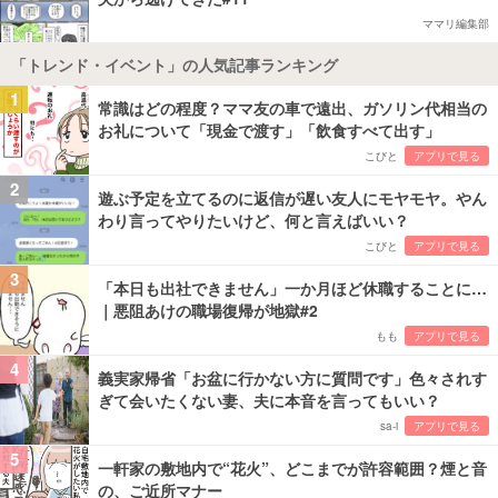
ママリ編集部
「トレンド・イベント」の人気記事ランキング
1
常識はどの程度？ママ友の車で遠出、ガソリン代相当の
お礼について「現金で渡す」「飲食すべて出す」
こびと
アプリで見る
2
遊ぶ予定を立てるのに返信が遅い友人にモヤモヤ。やん
わり言ってやりたいけど、何と言えばいい？
こびと
アプリで見る
3
「本日も出社できません」一か月ほど休職することに…
｜悪阻あけの職場復帰が地獄#2
もも
アプリで見る
4
義実家帰省「お盆に行かない方に質問です」色々されす
ぎて会いたくない妻、夫に本音を言ってもいい？
sa-i
アプリで見る
5
一軒家の敷地内で“花火”、どこまでが許容範囲？煙と音
の、ご近所マナー