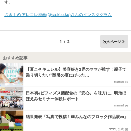
す。
さき｜✍️アレコレ漫画(@sa.ki.o.ku)さんのインスタグラム
1/2
次のページ
おすすめ記事
【夏こそキュレル】美容好き2児のママが推す！親子で
乗り切りたい“酷暑の夏にぴった…
mamari
日本初※ビフィズス菌配合の『安心』を味方に。明治ほ
ほえみセミナー体験レポート
mamari
結果発表「写真で投稿！📸みんなのブロック作品展🧱」
ママリ公式