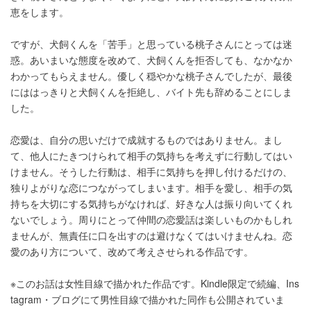
恵をします。
ですが、犬飼くんを「苦手」と思っている桃子さんにとっては迷
惑。あいまいな態度を改めて、犬飼くんを拒否しても、なかなか
わかってもらえません。優しく穏やかな桃子さんでしたが、最後
にははっきりと犬飼くんを拒絶し、バイト先も辞めることにしま
した。
恋愛は、自分の思いだけで成就するものではありません。まし
て、他人にたきつけられて相手の気持ちを考えずに行動してはい
けません。そうした行動は、相手に気持ちを押し付けるだけの、
独りよがりな恋につながってしまいます。相手を愛し、相手の気
持ちを大切にする気持ちがなければ、好きな人は振り向いてくれ
ないでしょう。周りにとって仲間の恋愛話は楽しいものかもしれ
ませんが、無責任に口を出すのは避けなくてはいけませんね。恋
愛のあり方について、改めて考えさせられる作品です。
※このお話は女性目線で描かれた作品です。Kindle限定で続編、Ins
tagram・ブログにて男性目線で描かれた同作も公開されていま