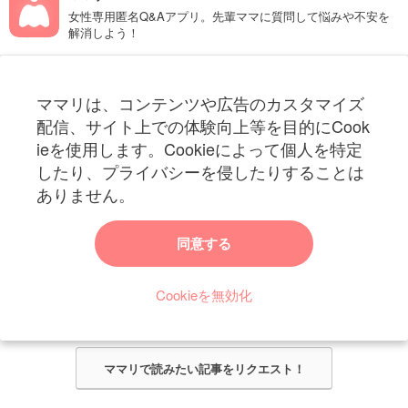
女性専用匿名Q&Aアプリ。先輩ママに質問して悩みや不安を
解消しよう！
フォローしてね！ママリ公式アカウント
ママリは、コンテンツや広告のカスタマイズ
妊娠〜子育て中のお役立ち情報を配信中
配信、サイト上での体験向上等を目的にCook
ieを使用します。Cookieによって個人を特定
したり、プライバシーを侵したりすることは
ありません。
ママリからのお知らせ
同意する
今ママリで読みたい記事は何ですか？
Cookieを無効化
ママリ編集部がみなさんのご意見をもとに記事を作成させていただきま
す！
ママリで読みたい記事をリクエスト！