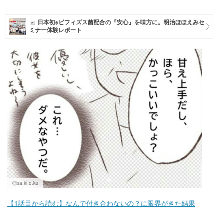
マネー
日本初※ビフィズス菌配合の『安心』を味方に。明治ほほえみセ
ミナー体験レポート
トレンド・イベント
Ⓒsa.ki.o.ku
【1話目から読む】なんで付き合わないの？に限界がきた結果