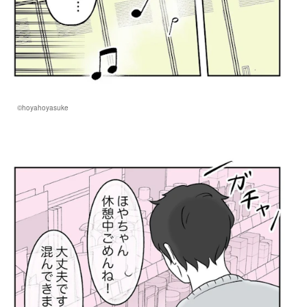
©hoyahoyasuke