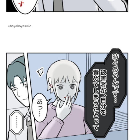
©hoyahoyasuke