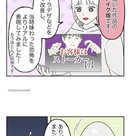
©hoyahoyasuke