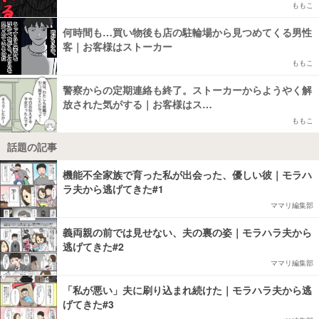
ももこ
何時間も…買い物後も店の駐輪場から見つめてくる男性
客｜お客様はストーカー
ももこ
警察からの定期連絡も終了。ストーカーからようやく解
放された気がする｜お客様はス…
ももこ
話題の記事
機能不全家族で育った私が出会った、優しい彼｜モラハ
ラ夫から逃げてきた#1
ママリ編集部
義両親の前では見せない、夫の裏の姿｜モラハラ夫から
逃げてきた#2
ママリ編集部
「私が悪い」夫に刷り込まれ続けた｜モラハラ夫から逃
げてきた#3