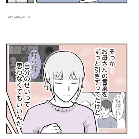
©hoyahoyasuke