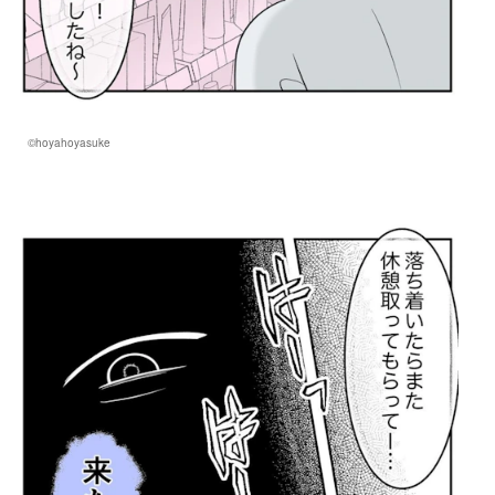
©hoyahoyasuke