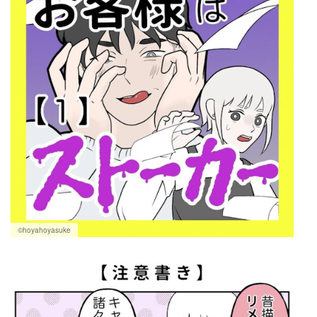
©hoyahoyasuke