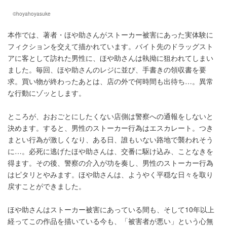
©hoyahoyasuke
本作では、著者・ほや助さんがストーカー被害にあった実体験に
フィクションを交えて描かれています。バイト先のドラッグスト
アに客として訪れた男性に、ほや助さんは執拗に狙われてしまい
ました。毎回、ほや助さんのレジに並び、手書きの領収書を要
求。買い物が終わったあとは、店の外で何時間も出待ち…。異常
な行動にゾッとします。
ところが、おおごとにしたくない店側は警察への通報をしないと
決めます。すると、男性のストーカー行為はエスカレート。つき
まとい行為が激しくなり、ある日、誰もいない路地で襲われそう
に…。必死に逃げたほや助さんは、交番に駆け込み、ことなきを
得ます。その後、警察の介入が功を奏し、男性のストーカー行為
はピタリとやみます。ほや助さんは、ようやく平穏な日々を取り
戻すことができました。
ほや助さんはストーカー被害にあっている間も、そして10年以上
経ってこの作品を描いている今も、「被害者が悪い」という心無