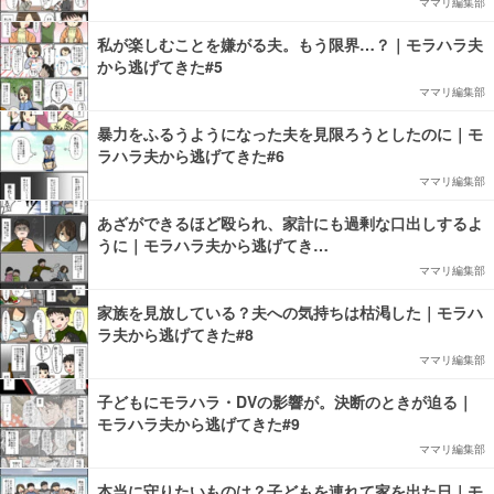
ママリ編集部
私が楽しむことを嫌がる夫。もう限界…？｜モラハラ夫
から逃げてきた#5
ママリ編集部
暴力をふるうようになった夫を見限ろうとしたのに｜モ
ラハラ夫から逃げてきた#6
ママリ編集部
あざができるほど殴られ、家計にも過剰な口出しするよ
うに｜モラハラ夫から逃げてき…
ママリ編集部
家族を見放している？夫への気持ちは枯渇した｜モラハ
ラ夫から逃げてきた#8
ママリ編集部
子どもにモラハラ・DVの影響が。決断のときが迫る｜
モラハラ夫から逃げてきた#9
ママリ編集部
本当に守りたいものは？子どもを連れて家を出た日｜モ