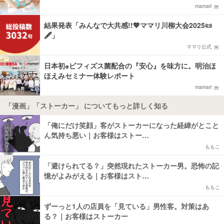
mamari
結果発表「みんなで大共感!!💖ママリ川柳大会2025📜
🖋️」
ママリ公式
日本初※ビフィズス菌配合の『安心』を味方に。明治ほ
ほえみセミナー体験レポート
mamari
「漫画」「ストーカー」 についてもっと詳しく知る
「俺にだけ笑顔」客がストーカーになった経緯がとこと
ん気持ち悪い｜お客様はストー…
ももこ
「避けられてる？」突然現れたストーカー男。恐怖の記
憶がよみがえる｜お客様はスト…
ももこ
ずーっと1人の店員を「見ている」男性客。対策はあ
る？｜お客様はストーカー