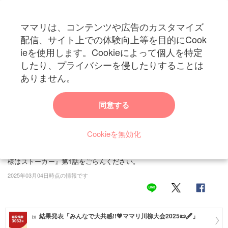
ママリは、コンテンツや広告のカスタマイズ
カテゴリー一覧
配信、サイト上での体験向上等を目的にCook
ママリ
ieを使用します。Cookieによって個人を特定
妊活
トップ
トレンド・イベント
ブログ・SNS
バイト先の名札が「フルネーム」
したり、プライバシーを侵したりすることは
バイト先の名札が「フルネーム」危ないと思って
妊娠
ありません。
いたらやっぱり…｜お客様はストーカー
出産
同意する
このお話は、著者・ほや助(@hoyahoyasuke)さんの実際の体験談にフ
ェイクを入れて描かれています。大学進学のため上京したほや助さん
赤ちゃん・育児
は、1人暮らしのアパート近くにあるドラッグストアでアルバイトを
Cookieを無効化
子育て・家族
していました。職場の人に恵まれ、居心地の良さを感じています。し
かし1つだけ、バイト先には懸念している点があるようで…？『お客
病院
様はストーカー』第1話をごらんください。
2025年03月04日時点の情報です
美容・ファッション
お仕事
結果発表「みんなで大共感!!💖ママリ川柳大会2025📜🖋️」
住まい