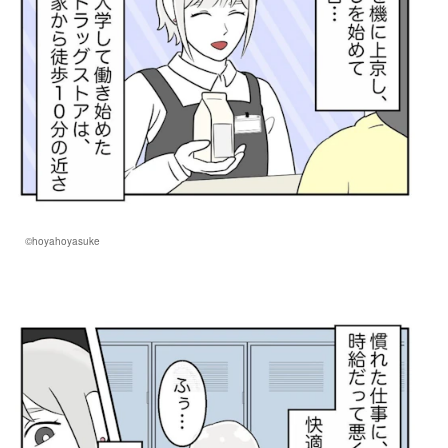
©hoyahoyasuke