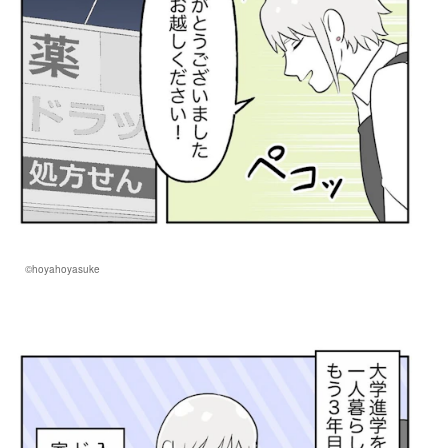
©hoyahoyasuke