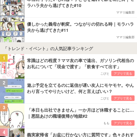
ラハラ夫から逃げてきた#10
ママリ編集部
優しかった義母が豹変。つながりの切れる時｜モラハラ
夫から逃げてきた#11
ママリ編集部
「トレンド・イベント」の人気記事ランキング
1
常識はどの程度？ママ友の車で遠出、ガソリン代相当の
お礼について「現金で渡す」「飲食すべて出す」
こびと
アプリで見る
2
遊ぶ予定を立てるのに返信が遅い友人にモヤモヤ。やん
わり言ってやりたいけど、何と言えばいい？
こびと
アプリで見る
3
「本日も出社できません」一か月ほど休職することに…
｜悪阻あけの職場復帰が地獄#2
もも
アプリで見る
4
義実家帰省「お盆に行かない方に質問です」色々されす