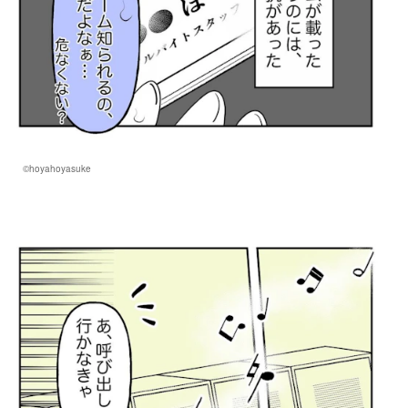
©hoyahoyasuke