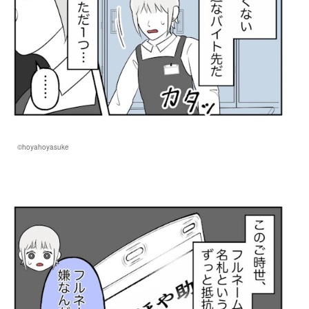
©hoyahoyasuke