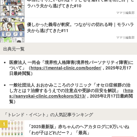
ラハラ夫から逃げてきた#10
ママリ編集部
優しかった義母が豹変。つながりの切れる時｜モラハラ
夫から逃げてきた#11
ママリ編集部
出典元一覧
医療法人 一尚会「境界性人格障害(境界性パーソナリティ障害)に
ついて」（
https://1mental-clinic.com/border/
，2025年2月17
日最終閲覧）
一般社団法人 おおかみこころのクリニック「オセロ症候群の治
し方とは？治療するうえでの注意点や受診の目安を解説」（
http
s://sanyokai-clinic.com/kokoro/5213/
，2025年2月17日最終閲
覧）
「トレンド・イベント」の人気記事ランキング
1
「2025最新版」赤ちゃんのヘアカタログに9万いいね
「わが子はどれだー？」「最高」