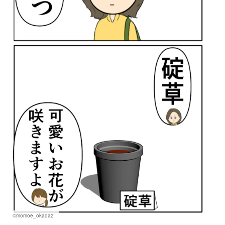
©momoe_okada2