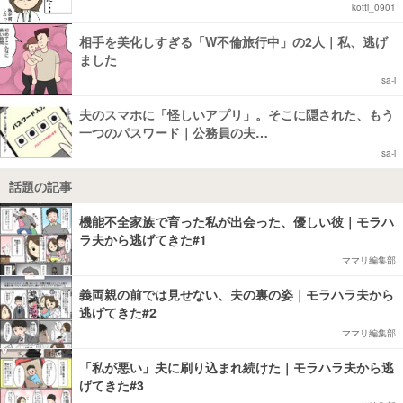
kotti_0901
相手を美化しすぎる「W不倫旅行中」の2人｜私、逃げ
ました
sa-i
夫のスマホに「怪しいアプリ」。そこに隠された、もう
一つのパスワード｜公務員の夫…
sa-i
話題の記事
機能不全家族で育った私が出会った、優しい彼｜モラハ
ラ夫から逃げてきた#1
ママリ編集部
義両親の前では見せない、夫の裏の姿｜モラハラ夫から
逃げてきた#2
ママリ編集部
「私が悪い」夫に刷り込まれ続けた｜モラハラ夫から逃
げてきた#3