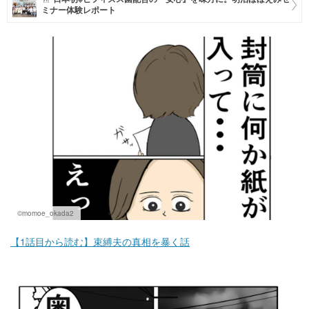
ミナー体験レポート
マネー
トレンド・イベント
©momoe_okada2
【1話目から読む】束縛夫の真相を暴く話