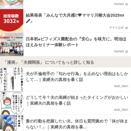
mamari
結果発表「みんなで大共感!!💖ママリ川柳大会2025📜
🖋️」
ママリ公式
日本初※ビフィズス菌配合の『安心』を味方に。明治ほ
ほえみセミナー体験レポート
mamari
「漫画」「夫婦関係」 についてもっと詳しく知る
夫が不倫相手の「匂わせ行為」を止めない理由はもしか
して…｜束縛夫の真相を暴く話
kotti_0901
どうして今？夫の束縛が始まったタイミングがおかしい
｜束縛夫の真相を暴く話
kotti_0901
妻の行動を把握したい夫。休日も質問責めで「体が休ま
らない！」｜束縛夫の真相を暴…