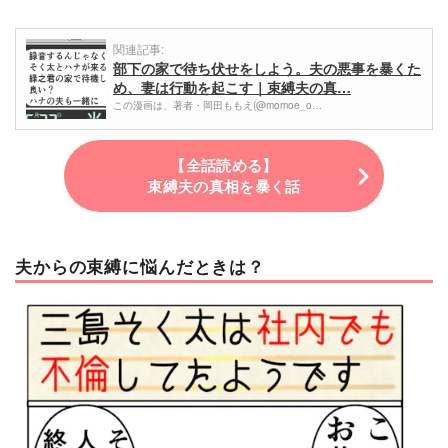
関連記事:
部下の家で待ち伏せをしよう。夫の悪事を暴くた
め、妻は行動を起こす｜束縛夫の真…
この漫画は、著者・岡田ももえ(@momoe_o…
【全話読める】
束縛夫の真相を暴く話
夫からの束縛に悩んだときは？