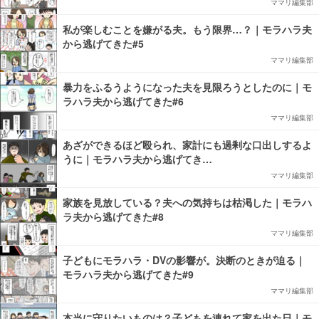
ママリ編集部
私が楽しむことを嫌がる夫。もう限界…？｜モラハラ夫
から逃げてきた#5
ママリ編集部
暴力をふるうようになった夫を見限ろうとしたのに｜モ
ラハラ夫から逃げてきた#6
ママリ編集部
あざができるほど殴られ、家計にも過剰な口出しするよ
うに｜モラハラ夫から逃げてき…
ママリ編集部
家族を見放している？夫への気持ちは枯渇した｜モラハ
ラ夫から逃げてきた#8
ママリ編集部
子どもにモラハラ・DVの影響が。決断のときが迫る｜
モラハラ夫から逃げてきた#9
ママリ編集部
本当に守りたいものは？子どもを連れて家を出た日｜モ