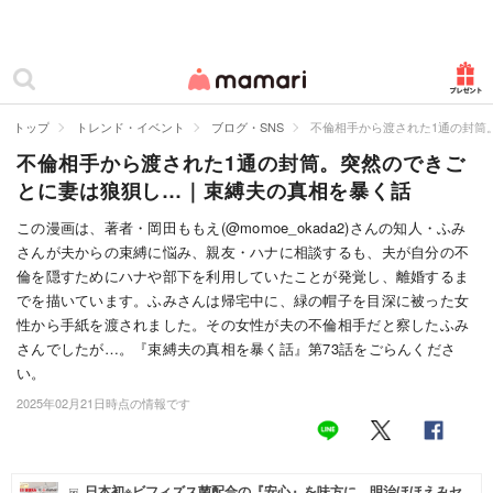
カテゴリー一覧
ママリ
妊活
トップ
トレンド・イベント
ブログ・SNS
不倫相手から渡された1通の封筒
不倫相手から渡された1通の封筒。突然のできご
妊娠
とに妻は狼狽し…｜束縛夫の真相を暴く話
出産
この漫画は、著者・岡田ももえ(@momoe_okada2)さんの知人・ふみ
さんが夫からの束縛に悩み、親友・ハナに相談するも、夫が自分の不
赤ちゃん・育児
倫を隠すためにハナや部下を利用していたことが発覚し、離婚するま
子育て・家族
でを描いています。ふみさんは帰宅中に、緑の帽子を目深に被った女
性から手紙を渡されました。その女性が夫の不倫相手だと察したふみ
病院
さんでしたが…。『束縛夫の真相を暴く話』第73話をごらんくださ
い。
美容・ファッション
2025年02月21日時点の情報です
お仕事
住まい
日本初※ビフィズス菌配合の『安心』を味方に。明治ほほえみセ