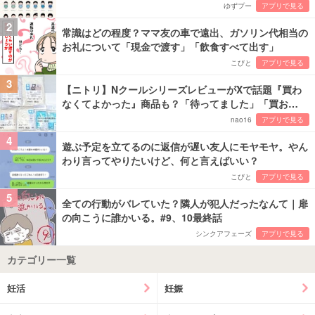
ゆずプー
アプリで見る
2
常識はどの程度？ママ友の車で遠出、ガソリン代相当の
お礼について「現金で渡す」「飲食すべて出す」
こびと
アプリで見る
3
【ニトリ】NクールシリーズレビューがXで話題『買わ
なくてよかった』商品も？「待ってました」「買お…
nao16
アプリで見る
4
遊ぶ予定を立てるのに返信が遅い友人にモヤモヤ。やん
わり言ってやりたいけど、何と言えばいい？
こびと
アプリで見る
5
全ての行動がバレていた？隣人が犯人だったなんて｜扉
の向こうに誰かいる。#9、10最終話
シンクアフェーズ
アプリで見る
カテゴリー一覧
妊活
妊娠