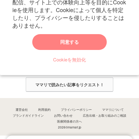
配信、サイト上での体験向上等を目的にCook
ieを使用します。Cookieによって個人を特定
したり、プライバシーを侵したりすることは
ありません。
ママリからのお知らせ
同意する
今ママリで読みたい記事は何ですか？
Cookieを無効化
ママリ編集部がみなさんのご意見をもとに記事を作成させていただきま
す！
ママリで読みたい記事をリクエスト！
運営会社
利用規約
プライバシーポリシー
ママリについて
ブランドガイドライン
お問い合わせ
広告出稿・お取り組みのご相談
医療関係者の方へ
2026©mamari.jp