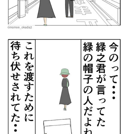
©momoe_okada2