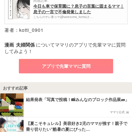
関連記事:
今日も車で保育園に？息子の言葉に固まるママ｜
息子の一言で不倫発覚しました
こちらのサレ妻コマ(@sarezuma_koma)さ…
著者：kotti_0901
漫画
夫婦関係
についてママリのアプリで先輩ママに質問
してみよう！
アプリで先輩ママに質問
おすすめ記事
結果発表「写真で投稿！📸みんなのブロック作品展🧱」
ママリ公式
【夏こそキュレル】美容好き2児のママが推す！親子で
乗り切りたい“酷暑の夏にぴった…