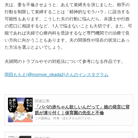
夫は、妻を不倫させようと、あえて束縛夫を演じました。相手の
行動を制限して束縛することは「精神的なモラハラ」に該当する
可能性もあります。こうした夫の行動に悩んだら、弁護士や行政
の窓口に相談するなど、1人で悩まないことも大切です。また、可
能であれば夫婦で心療内科を受診するなど専門機関での治療で良
い方向に向かうこともあります。夫の関係性や現在の状況にあっ
た方法を選ぶとよいでしょう。
夫婦間のトラブルやその対処法について参考になる作品です。
岡田ももえ(@momoe_okada2)さんのインスタグラム
関連記事:
「パパの赤ちゃん欲しいんだって」娘の発言に背
筋が凍り付く｜保育園の先生と不倫
この漫画は、作者・ぽん子さんのフォロ…