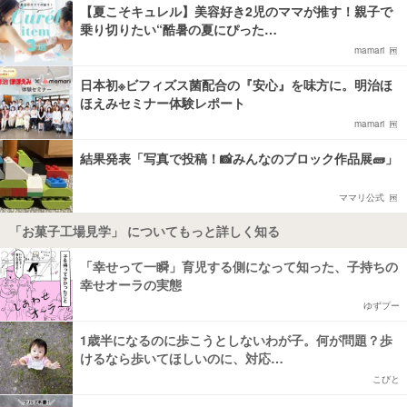
【夏こそキュレル】美容好き2児のママが推す！親子で
乗り切りたい“酷暑の夏にぴった…
mamari
日本初※ビフィズス菌配合の『安心』を味方に。明治ほ
ほえみセミナー体験レポート
mamari
結果発表「写真で投稿！📸みんなのブロック作品展🧱」
ママリ公式
「お菓子工場見学」 についてもっと詳しく知る
「幸せって一瞬」育児する側になって知った、子持ちの
幸せオーラの実態
ゆずプー
1歳半になるのに歩こうとしないわが子。何が問題？歩
けるなら歩いてほしいのに、対応…
こびと