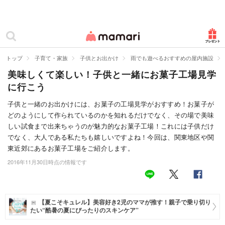
カテゴリー一覧
ママリ
妊活
トップ
子育て・家族
子供とお出かけ
雨でも遊べるおすすめの屋内施設
美味しくて楽しい！子供と一緒にお菓子工場見学
妊娠
に行こう
出産
子供と一緒のお出かけには、お菓子の工場見学がおすすめ！お菓子が
どのようにして作られているのかを知れるだけでなく、その場で美味
赤ちゃん・育児
しい試食まで出来ちゃうのが魅力的なお菓子工場！これには子供だけ
子育て・家族
でなく、大人である私たちも嬉しいですよね！今回は、関東地区や関
東近郊にあるお菓子工場をご紹介します。
病院
2016年11月30日時点の情報です
美容・ファッション
お仕事
【夏こそキュレル】美容好き2児のママが推す！親子で乗り切り
たい“酷暑の夏にぴったりのスキンケア”
住まい