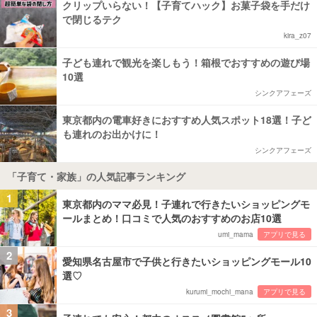
クリップいらない！【子育てハック】お菓子袋を手だけ
で閉じるテク
kira_z07
子ども連れで観光を楽しもう！箱根でおすすめの遊び場
10選
シンクアフェーズ
東京都内の電車好きにおすすめ人気スポット18選！子ど
も連れのお出かけに！
シンクアフェーズ
「子育て・家族」の人気記事ランキング
1
東京都内のママ必見！子連れで行きたいショッピングモ
ールまとめ！口コミで人気のおすすめのお店10選
umi_mama
アプリで見る
2
愛知県名古屋市で子供と行きたいショッピングモール10
選♡
kurumi_mochi_mana
アプリで見る
3