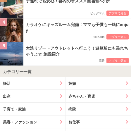
子連れでも安心！都内のオススメ図書館5ヶ所
ビッグマム
アプリで見る
4
カラオケにキッズルーム完備！ママも子供も一緒にenjo
y
tsururun
アプリで見る
5
大洗リゾートアウトレットへ行こう！遊覧船にも乗れち
ゃうよ☆ 施設紹介
翠香
アプリで見る
カテゴリー一覧
妊活
妊娠
出産
赤ちゃん・育児
子育て・家族
病院
美容・ファッション
お仕事