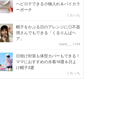
ヘビロテできる小物入れ＆バイカラ
ーポーチ
くわっち
帽子をかぶる日のアレンジに◎不器
用さんでもできる「くるりんぱヘ
ア」
marie___1104
日焼け対策も体型カバーもできる！
ママにおすすめの水着16選＆日よ
け帽子3選
くわっち