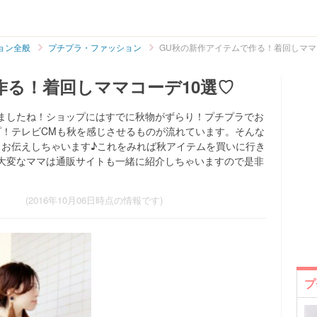
ョン全般
プチプラ・ファッション
GU秋の新作アイテムで作る！着回しママ
作る！着回しママコーデ10選♡
ましたね！ショップにはすでに秋物がずらり！プチプラでお
プ！テレビCMも秋を感じさせるものが流れています。そんな
くお伝えしちゃいます♪これをみれば秋アイテムを買いに行き
大変なママは通販サイトも一緒に紹介しちゃいますので是非
(2016年10月06日時点の情報です)
プ